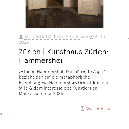
ARTinWORDS.de Redaktion
von
3. Juli
2026
Zürich | Kunsthaus Zürich:
Hammershøi
„Vilhelm Hammershøi. Das hörende Auge“
bezieht sich auf die metaphorische
Beziehung zw. Hammershøis Gemälden, der
Stille & dem Interesse des Künstlers an
Musik. | Sommer 2026
Weiter lesen
n