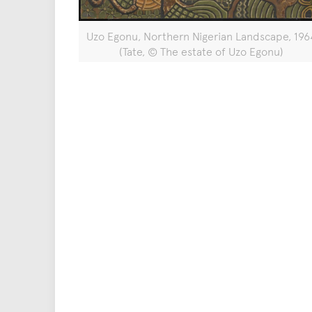
Uzo Egonu, Northern Nigerian Landscape, 196
(Tate, © The estate of Uzo Egonu)