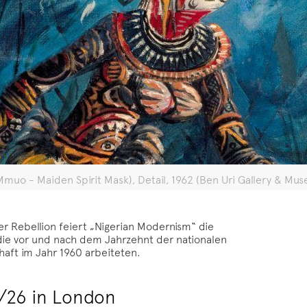
uo - Maiden Spirit Mask), Detail, 1962 (Ben Uri Gallery & M
er Rebellion feiert „Nigerian Modernism“ die
 die vor und nach dem Jahrzehnt der nationalen
haft im Jahr 1960 arbeiteten.
/26 in London