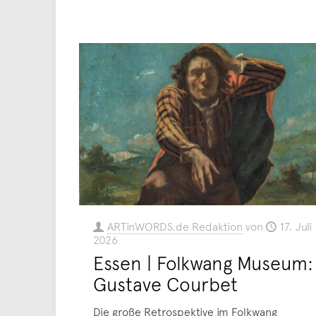
ARTinWORDS.de Redaktion
von
17. Juli
2026
Essen | Folkwang Museum:
Gustave Courbet
Die große Retrospektive im Folkwang