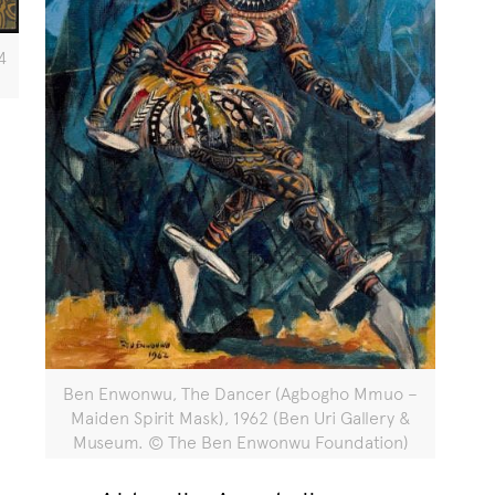
4
Ben Enwonwu, The Dancer (Agbogho Mmuo –
Maiden Spirit Mask), 1962 (Ben Uri Gallery &
Museum. © The Ben Enwonwu Foundation)