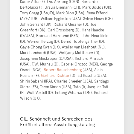
Kader Attia (F), Qiu Anxiong (CHN), Bernardo
Bertolucci (I), Ursula Biemann (CH), Mark Boulos (UK),
Tony Cragg (USA/D), Mark Dion (USA), Rena Effendi
(AZE/TUR), William Eggleston (USA), Sylvie Fleury (CH),
John Gerrard (UK), Richard Gessner (D), Tue
Greenfort (DK), Carl Grossberg (D), Hans Haacke
(D/USA), Romuald Hazoumè (BEN), John Heartfield
(D), Werner Herzog (D), Bernd Hopfengärtner (D),
Gayle Chong Kwan (UK), Atelier van Lieshout (NL),
Mark Lombardi (USA), Wolfgang Mattheuer (D),
Josephine Meckseper (D/USA), Richard Misrach
(USA), F.W. Murnau (D), Gabriel Orozco (MEX), George
Osodi (NGA),
Robert Rauschenberg
(USA), Alain
Resnais (F),
Gerhard Richter
(D), Ed Ruscha (USA),
Shirin Sabahi (IRA), Charles Sheeler (USA), Santiago
Sierra (ES), Taryn Simon (USA), Tato (I), Jacques Tati
(F), Wolf Vostell (D), Entang Wiharso (IDN), Richard
Wilson (UK).
OIL. Schönheit und Schrecken des
Erdölzeitalters: Ausstellungskatalog