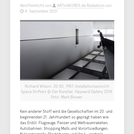
Veröffentlicht von
ARTinWORDS.de Redaktion
von
4. September 2021
Richard Wilson, 20:50, 1987, Installationsansicht
Space Shifters © Der Künstler, Hayward Gallery 2018.
Foto: Mark Blower.
Kein anderer Stoff wird die Gesellschaften im 20. und
beginnenden 21. Jahrhundert so geprägt haben wie
das Erdöl. Flugzeuge, Panzer und Weltraumraketen,
Autobahnen, Shopping Malls und Vorortsiedlungen,