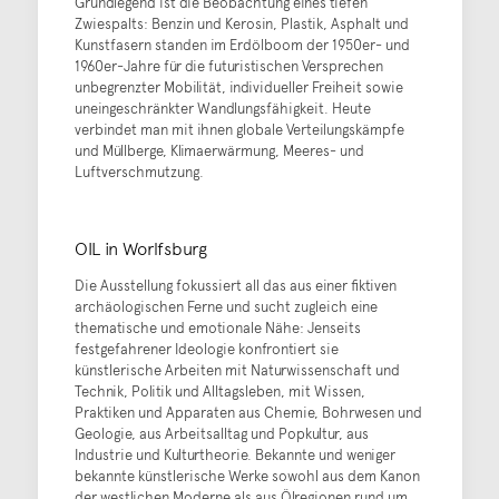
Grundlegend ist die Beobachtung eines tiefen
Zwiespalts: Benzin und Kerosin, Plastik, Asphalt und
Kunstfasern standen im Erdölboom der 1950er- und
1960er-Jahre für die futuristischen Versprechen
unbegrenzter Mobilität, individueller Freiheit sowie
uneingeschränkter Wandlungsfähigkeit. Heute
verbindet man mit ihnen globale Verteilungskämpfe
und Müllberge, Klimaerwärmung, Meeres- und
Luftverschmutzung.
OIL in Worlfsburg
Die Ausstellung fokussiert all das aus einer fiktiven
archäologischen Ferne und sucht zugleich eine
thematische und emotionale Nähe: Jenseits
festgefahrener Ideologie konfrontiert sie
künstlerische Arbeiten mit Naturwissenschaft und
Technik, Politik und Alltagsleben, mit Wissen,
Praktiken und Apparaten aus Chemie, Bohrwesen und
Geologie, aus Arbeitsalltag und Popkultur, aus
Industrie und Kulturtheorie. Bekannte und weniger
bekannte künstlerische Werke sowohl aus dem Kanon
der westlichen Moderne als aus Ölregionen rund um