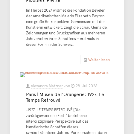
Elizabeth Peyton
Im Herbst 2027 widmet die Fondation Beyeler
der amerikanischen Malerin Elizabeth Peyton
eine große Retrospektive. Gemeinsam mit der
Künstlerin entwickelt, zeigt die Schau Gemälde,
Zeichnungen und Druckgrafiken aus mehreren
Jahrzehnten ihres Schaffens – erstmals in
dieser Form in der Schweiz.
Weiter lesen
Alexandra Matzner
von
28. Juli 2026
Paris | Musée de l’Orangerie: 1927. Le
Temps Retrouvé
„1927. LE TEMPS RETROUVÉ [Die
zurückgewonnene Zeit]“ bietet eine
interdisziplinäre Perspektive auf das
künstlerische Schaffen dieses
symbolträchtigen Jahres. Paris erscheint darin