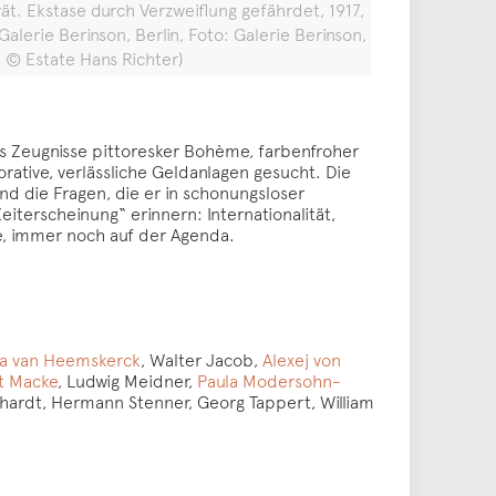
rät. Ekstase durch Verzweiflung gefährdet, 1917,
alerie Berinson, Berlin, Foto: Galerie Berinson,
, © Estate Hans Richter)
 als Zeugnisse pittoresker Bohème, farbenfroher
rative, verlässliche Geldanlagen gesucht. Die
nd die Fragen, die er in schonungsloser
Zeiterscheinung“ erinnern: Internationalität,
te, immer noch auf der Agenda.
a van Heemskerck
, Walter Jacob,
Alexej von
t Macke
, Ludwig Meidner,
Paula Modersohn-
nhardt, Hermann Stenner, Georg Tappert, William