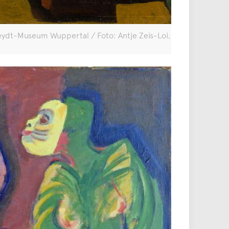
Heydt-Museum Wuppertal / Foto: Antje Zeis-Loi,