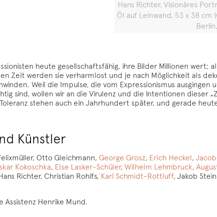
Hans Richter, Visionäres Port
Öl auf Leinwand, 53 x 38 cm (G
Berlin
essionisten heute gesellschaftsfähig, ihre Bilder Millionen wert;
ten Zeit werden sie verharmlost und je nach Möglichkeit als deko
chwinden. Weil die Impulse, die vom Expressionismus ausgingen u
htig sind, wollen wir an die Virulenz und die Intentionen dieser „
nd Toleranz stehen auch ein Jahrhundert später, und gerade heu
nd Künstler
Felixmüller, Otto Gleichmann,
George Grosz
,
Erich Heckel
,
Jacob
skar Kokoschka
,
Else Lasker-Schüler
,
Wilhelm Lehmbruck
,
Augus
 Hans Richter, Christian Rohlfs,
Karl Schmidt-Rottluff
, Jakob Stei
e Assistenz Henrike Mund.