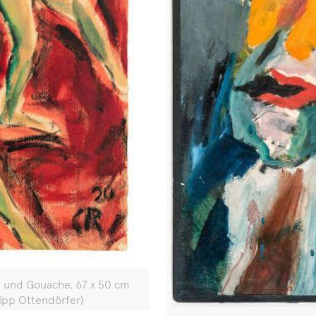
ll und Gouache, 67 x 50 cm
ilipp Ottendörfer)