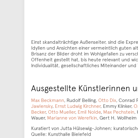
Einst skandalträchtige Außenseiter, sind die Expr
Idyllen und Ansichten einer vermeintlich guten al
Brisanz der Bilder droht im Wohlgefallen zu vers
Offenheit gestellt hat, bis heute relevant und wic
Individualität, gesellschaftliches Miteinander u
Ausgestellte Künstlerinnen u
Max Beckmann
, Rudolf Belling,
Otto Dix
, Conrad 
Jawlensky
,
Ernst Ludwig Kirchner
, Emmy Klinker,
O
Becker
,
Otto Mueller
,
Emil Nolde
,
Max Pechstein
,
Wauer,
Marianne von Werefkin
, Gert H. Wollheim
Kuratiert von Jutta Hülsewig-Johnen; kuratorisch
Quelle: Kunsthalle Bielefeld