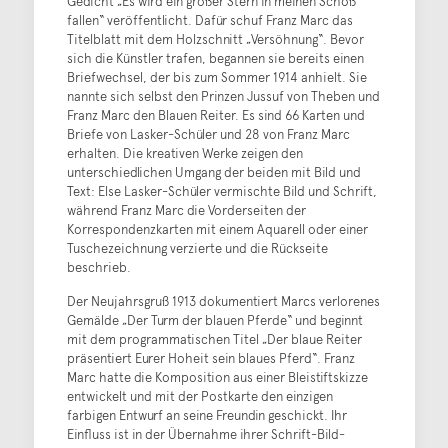
Gedicht „Es wird ein großer Stern in meinen Schoß
fallen“ veröffentlicht. Dafür schuf Franz Marc das
Titelblatt mit dem Holzschnitt „Versöhnung“. Bevor
sich die Künstler trafen, begannen sie bereits einen
Briefwechsel, der bis zum Sommer 1914 anhielt. Sie
nannte sich selbst den Prinzen Jussuf von Theben und
Franz Marc den Blauen Reiter. Es sind 66 Karten und
Briefe von Lasker-Schüler und 28 von Franz Marc
erhalten. Die kreativen Werke zeigen den
unterschiedlichen Umgang der beiden mit Bild und
Text: Else Lasker-Schüler vermischte Bild und Schrift,
während Franz Marc die Vorderseiten der
Korrespondenzkarten mit einem Aquarell oder einer
Tuschezeichnung verzierte und die Rückseite
beschrieb.
Der Neujahrsgruß 1913 dokumentiert Marcs verlorenes
Gemälde „Der Turm der blauen Pferde“ und beginnt
mit dem programmatischen Titel „Der blaue Reiter
präsentiert Eurer Hoheit sein blaues Pferd“. Franz
Marc hatte die Komposition aus einer Bleistiftskizze
entwickelt und mit der Postkarte den einzigen
farbigen Entwurf an seine Freundin geschickt. Ihr
Einfluss ist in der Übernahme ihrer Schrift-Bild-