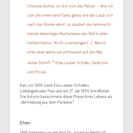
Urkunde Gottes, so löst sich das Rätsel. – Wie ich
zum Zeichnen kam? Ganz genau wie das Laub sich
nach der Blume sehnt, so zaubert die Sehnsucht
meiner lebendigen Buchstaben das Bild in allen
Farben hervor. Nicht zu erzwingen […]. Manch
einer aber warte nur vertrauend auf den Mai
1
seiner Schrift.“
(Else Lasker-Schüler, Gedichte
und Prosa)
Kurz vor 1890 starb Else Lasker-Schülers
Lieblingsbruder Paul und am 27. Juli 1890 ihre Mutter.
Die Autorin bezeichnete diese Phase ihres Lebens als
„Vertreibung aus dem Paradies“.
Ehen
1894 heiratete sie den Arzt Dr. Jonathan Berthold