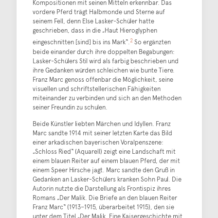
Kompositionen mit seinen Mitteln erkennbar. Das
vordere Pferd trägt Halbmonde und Sterne auf
seinem Fell, denn Else Lasker-Schüler hatte
geschrieben, dass in die „Haut Hieroglyphen
2
eingeschnitten [sind] bis ins Mark“.
So ergänzten
beide einander durch ihre doppelten Begabungen:
Lasker-Schülers Stil wird als farbig beschrieben und
ihre Gedanken würden schleichen wie bunte Tiere.
Franz Marc genoss offenbar die Möglichkeit, seine
visuellen und schriftstellerischen Fähigkeiten
miteinander zu verbinden und sich an den Methoden
seiner Freundin zu schulen.
Beide Künstler liebten Märchen und Idyllen. Franz
Marc sandte 1914 mit seiner letzten Karte das Bild
einer arkadischen bayerischen Voralpenszene:
„Schloss Ried“ (Aquarell) zeigt eine Landschaft mit
einem blauen Reiter auf einem blauen Pferd, der mit
einem Speer Hirsche jagt. Marc sandte den Gruß in
Gedanken an Lasker-Schülers kranken Sohn Paul. Die
Autorin nutzte die Darstellung als Frontispiz ihres
Romans „Der Malik. Die Briefe an den blauen Reiter
Franz Marc“ (1913–1915, überarbeitet 1915), den sie
unter dem Titel „Der Malik. Eine Kaisergeschichte mit