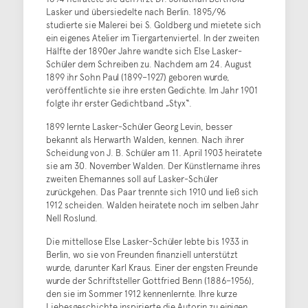
Lasker und übersiedelte nach Berlin. 1895/96
studierte sie Malerei bei S. Goldberg und mietete sich
ein eigenes Atelier im Tiergartenviertel. In der zweiten
Hälfte der 1890er Jahre wandte sich Else Lasker-
Schüler dem Schreiben zu. Nachdem am 24. August
1899 ihr Sohn Paul (1899–1927) geboren wurde,
veröffentlichte sie ihre ersten Gedichte. Im Jahr 1901
folgte ihr erster Gedichtband „Styx“.
1899 lernte Lasker-Schüler Georg Levin, besser
bekannt als Herwarth Walden, kennen. Nach ihrer
Scheidung von J. B. Schüler am 11. April 1903 heiratete
sie am 30. November Walden. Der Künstlername ihres
zweiten Ehemannes soll auf Lasker-Schüler
zurückgehen. Das Paar trennte sich 1910 und ließ sich
1912 scheiden. Walden heiratete noch im selben Jahr
Nell Roslund.
Die mittellose Else Lasker-Schüler lebte bis 1933 in
Berlin, wo sie von Freunden finanziell unterstützt
wurde, darunter Karl Kraus. Einer der engsten Freunde
wurde der Schriftsteller Gottfried Benn (1886–1956),
den sie im Sommer 1912 kennenlernte. Ihre kurze
Liebesgeschichte inspirierte die Autorin zu einigen