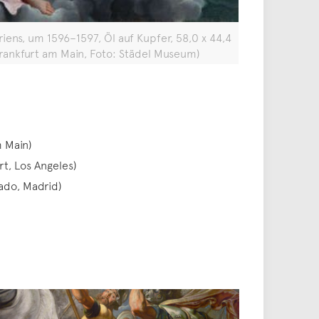
iens, um 1596–1597, Öl auf Kupfer, 58,0 x 44,4
rankfurt am Main, Foto: Städel Museum)
m Main)
t, Los Angeles)
ado, Madrid)