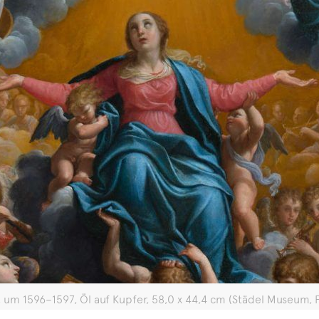
, um 1596–1597, Öl auf Kupfer, 58,0 x 44,4 cm (Städel Museum,