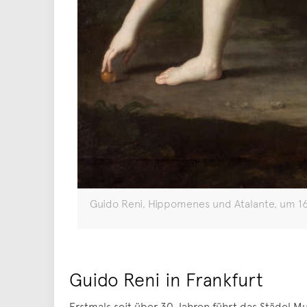
Guido Reni, Hippomenes und Atalante, um 161
Guido Reni in Frankfurt
Erstmals seit über 30 Jahren führt das Städel 