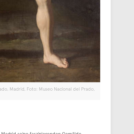
ado, Madrid, Foto: Museo Nacional del Prado,
 Madrid seine faszinierenden Gemälde,