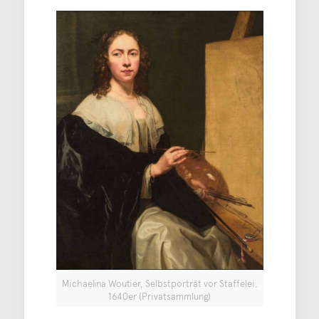
Michaelina Woutier, Selbstporträt vor Staffelei,
1640er (Privatsammlung)