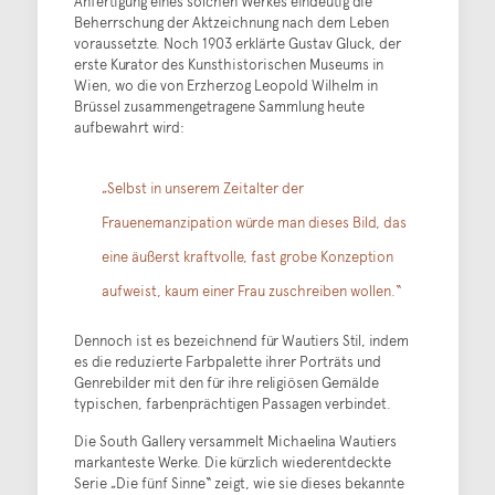
Anfertigung eines solchen Werkes eindeutig die
Beherrschung der Aktzeichnung nach dem Leben
voraussetzte. Noch 1903 erklärte Gustav Gluck, der
erste Kurator des Kunsthistorischen Museums in
Wien, wo die von Erzherzog Leopold Wilhelm in
Brüssel zusammengetragene Sammlung heute
aufbewahrt wird:
„Selbst in unserem Zeitalter der
Frauenemanzipation würde man dieses Bild, das
eine äußerst kraftvolle, fast grobe Konzeption
aufweist, kaum einer Frau zuschreiben wollen.“
Dennoch ist es bezeichnend für Wautiers Stil, indem
es die reduzierte Farbpalette ihrer Porträts und
Genrebilder mit den für ihre religiösen Gemälde
typischen, farbenprächtigen Passagen verbindet.
Die South Gallery versammelt Michaelina Wautiers
markanteste Werke. Die kürzlich wiederentdeckte
Serie „Die fünf Sinne“ zeigt, wie sie dieses bekannte