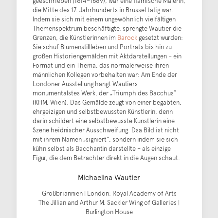
geeschrieben (1614–1689), war eine flämische Malerin,
die Mitte des 17. Jahrhunderts in Brüssel tätig war.
Indem sie sich mit einem ungewöhnlich vielfältigen
Themenspektrum beschäftigte, sprengte Wautier die
Grenzen, die Künstlerinnen im
Barock
gesetzt wurden:
Sie schuf Blumenstillleben und Porträts bis hin zu
großen Historiengemälden mit Aktdarstellungen – ein
Format und ein Thema, das normalerweise ihren
männlichen Kollegen vorbehalten war: Am Ende der
Londoner Ausstellung hängt Wautiers
monumentalstes Werk, der „Triumph des Bacchus“
(KHM, Wien). Das Gemälde zeugt von einer begabten,
ehrgeizigen und selbstbewussten Künstlerin, denn
darin schildert eine selbstbewusste Künstlerin eine
Szene heidnischer Ausschweifung. Dsa Bild ist nicht
mit ihrem Namen „signiert“, sondern indem sie sich
kühn selbst als Bacchantin darstellte – als einzige
Figur, die dem Betrachter direkt in die Augen schaut.
Michaelina Wautier
Großbriannien | London: Royal Academy of Arts
The Jillian and Arthur M. Sackler Wing of Galleries |
Burlington House