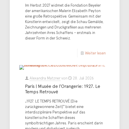
Im Herbst 2027 widmet die Fondation Beyeler
der amerikanischen Malerin Elizabeth Peyton
eine große Retrospektive. Gemeinsam mit der
Künstlerin entwickelt, zeigt die Schau Gemälde,
Zeichnungen und Druckgrafiken aus mehreren
Jahrzehnten ihres Schaffens – erstmals in
dieser Form in der Schweiz.
Weiter lesen
Alexandra Matzner
von
28. Juli 2026
Paris | Musée de l’Orangerie: 1927. Le
Temps Retrouvé
„1927. LE TEMPS RETROUVÉ [Die
zurückgewonnene Zeit]“ bietet eine
interdisziplinäre Perspektive auf das
künstlerische Schaffen dieses
symbolträchtigen Jahres. Paris erscheint darin
modern und globalisiert zugleich,