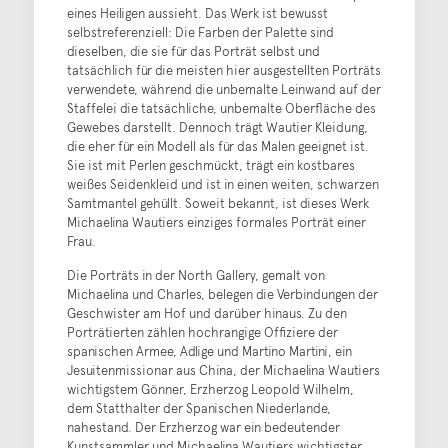
eines Heiligen aussieht. Das Werk ist bewusst
selbstreferenziell: Die Farben der Palette sind
dieselben, die sie für das Porträt selbst und
tatsächlich für die meisten hier ausgestellten Porträts
verwendete, während die unbemalte Leinwand auf der
Staffelei die tatsächliche, unbemalte Oberfläche des
Gewebes darstellt. Dennoch trägt Wautier Kleidung,
die eher für ein Modell als für das Malen geeignet ist.
Sie ist mit Perlen geschmückt, trägt ein kostbares
weißes Seidenkleid und ist in einen weiten, schwarzen
Samtmantel gehüllt. Soweit bekannt, ist dieses Werk
Michaelina Wautiers einziges formales Porträt einer
Frau.
Die Porträts in der North Gallery, gemalt von
Michaelina und Charles, belegen die Verbindungen der
Geschwister am Hof ​​und darüber hinaus. Zu den
Porträtierten zählen hochrangige Offiziere der
spanischen Armee, Adlige und Martino Martini, ein
Jesuitenmissionar aus China, der Michaelina Wautiers
wichtigstem Gönner, Erzherzog Leopold Wilhelm,
dem Statthalter der Spanischen Niederlande,
nahestand. Der Erzherzog war ein bedeutender
Kunstsammler und Michaelina Wautiers wichtigster