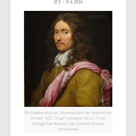
27.3. – 21.6.2026
Michaelina Woutier, Kommandant der spanischen
Armee, 1653, Öl auf Leinwand, 83,2 x 71 cm
(Königliches Museum der schönen Künste
Antwerpen)