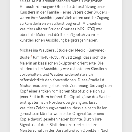
Kriege. Künstlerinnen standen damals vor großen
Herausforderungen: Ohne die Unterstützung eines
Künstlers in der Familie – eines Vaters oder Bruders –
waren ihre Ausbildungsmöglichkeiten und ihr Zugang
zu Künstlerkreisen äußerst begrenzt. Michaelina
Wautiers älterer Bruder Charles (1609–1703) war
ebenfalls Maler und dürfte maßgeblich zu ihrer
künstlerischen Ausbildung beigetragen haben.
Michaelina Wautiers „Studie der Medici-Ganymed-
1
Büste“
(um 1640–1650, Privat) zeigt, dass sich die
Malerin an klassischen Skulpturen orientierte. Die
akademische Ausbildung war männlichen Künstlern
vorbehalten, und Wautier widersetzte sich
offensichtlich den Konventionen. Diese Studie ist
Michaelinas einzige bekannte Zeichnung. Sie zeigt den
Kopf einer antiken römischen Skulptur, die sich zu
jener Zeit in Rom befand. Da Gipsabgüsse des Werkes
erst später nach Nordeuropa gelangten, lässt
Wautiers Zeichnung vermuten, dass sie nach Italien
gereist sein könnte, wo sie das Original (oder eine
Kopie davon) gesehen haben könnte. Durch ihre
Signatur auf dem Blatt demonstrierte sie ihre
Meisterschaft in der Darstellung von Objekten. Nach