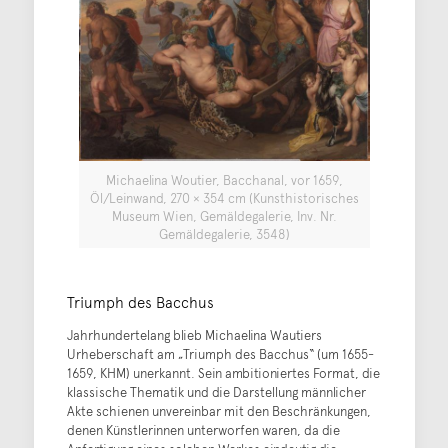
Michaelina Woutier, Bacchanal, vor 1659,
Öl/Leinwand, 270 × 354 cm (Kunsthistorisches
Museum Wien, Gemäldegalerie, Inv. Nr.
Gemäldegalerie, 3548)
Triumph des Bacchus
Jahrhundertelang blieb Michaelina Wautiers
Urheberschaft am „Triumph des Bacchus“ (um 1655-
1659, KHM) unerkannt. Sein ambitioniertes Format, die
klassische Thematik und die Darstellung männlicher
Akte schienen unvereinbar mit den Beschränkungen,
denen Künstlerinnen unterworfen waren, da die