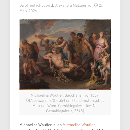
Veröffentlicht von
Alexandra Matzner
von
27.
März 2026
Michaelina Woutier, Bacchanal, vor 1659,
Öl/Leinwand, 270 × 354 cm (Kunsthistorisches
Museum Wien, Gemäldegalerie, Inv. Nr.
Gemäldegalerie, 3548)
Michaelina Wautier, auch
Michaelina Woutier