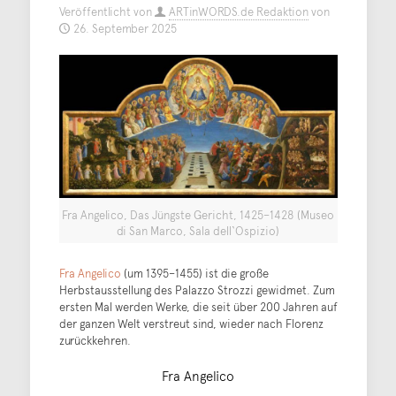
Veröffentlicht von
ARTinWORDS.de Redaktion
von
26. September 2025
Fra Angelico, Das Jüngste Gericht, 1425–1428 (Museo
di San Marco, Sala dell‘Ospizio)
Fra Angelico
(um 1395–1455) ist die große
Herbstausstellung des Palazzo Strozzi gewidmet. Zum
ersten Mal werden Werke, die seit über 200 Jahren auf
der ganzen Welt verstreut sind, wieder nach Florenz
zurückkehren.
Fra Angelico