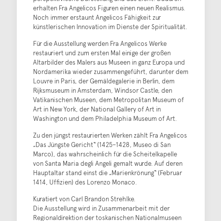
erhalten Fra Angelicos Figuren einen neuen Realismus.
Noch immer erstaunt Angelicos Fähigkeit zur
künstlerischen Innovation im Dienste der Spiritualität.
Für die Ausstellung werden Fra Angelicos Werke
restauriert und zum ersten Mal einige der großen
Altarbilder des Malers aus Museen in ganz Europa und
Nordamerika wieder zusammengeführt, darunter dem
Louvre in Paris, der Gemäldegalerie in Berlin, dem
Rijksmuseum in Amsterdam, Windsor Castle, den
Vatikanischen Museen, dem Metropolitan Museum of
Art in New York, der National Gallery of Art in
Washington und dem Philadelphia Museum of Art.
Zu den jüngst restaurierten Werken zählt Fra Angelicos
„Das Jüngste Gericht“ (1425–1428, Museo di San
Marco), das wahrscheinlich für die Scheitelkapelle
von Santa Maria degli Angeli gemalt wurde. Auf deren
Hauptaltar stand einst die „Marienkrönung“ (Februar
1414, Uffizien) des Lorenzo Monaco.
Kuratiert von Carl Brandon Strehlke.
Die Ausstellung wird in Zusammenarbeit mit der
Regionaldirektion der toskanischen Nationalmuseen