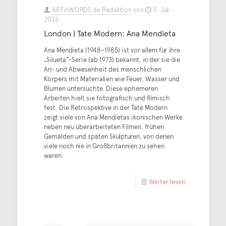
ARTinWORDS.de Redaktion
von
9. Juli
2026
London | Tate Modern: Ana Mendieta
Ana Mendieta (1948–1985) ist vor allem für ihre
„Silueta“-Serie (ab 1973) bekannt, in der sie die
An- und Abwesenheit des menschlichen
Körpers mit Materialien wie Feuer, Wasser und
Blumen untersuchte. Diese ephemeren
Arbeiten hielt sie fotografisch und filmisch
fest. Die Retrospektive in der Tate Modern
zeigt viele von Ana Mendietas ikonischen Werke
neben neu überarbeiteten Filmen, frühen
Gemälden und späten Skulpturen, von denen
viele noch nie in Großbritannien zu sehen
waren.
Weiter lesen