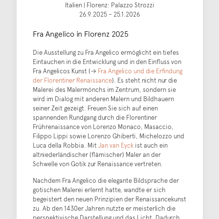
Italien | Florenz: Palazzo Strozzi
26.9.2025 – 25.1.2026
Fra Angelico in Florenz 2025
Die Ausstellung zu Fra Angelico ermöglicht ein tiefes
Eintauchen in die Entwicklung und in den Einfluss von
Fra Angelicos Kunst (→
Fra Angelico und die Erfindung
der Florentiner Renaissance
). Es steht nicht nur die
Malerei des Malermönchs im Zentrum, sondern sie
wird im Dialog mit anderen Malern und Bildhauern
seiner Zeit gezeigt. Freuen Sie sich auf einen
spannenden Rundgang durch die Florentiner
Frührenaissance von Lorenzo Monaco, Masaccio,
Filippo Lippi sowie Lorenzo Ghiberti, Michelozzo und
Luca della Robbia. Mit
Jan van Eyck
ist auch ein
altniederländischer (flämischer) Maler an der
Schwelle von Gotik zur Renaissance vertreten.
Nachdem Fra Angelico die elegante Bildsprache der
gotischen Malerei erlernt hatte, wandte er sich
begeistert den neuen Prinzipien der Renaissancekunst
zu. Ab den 1430er Jahren nutzte er meisterlich die
perspektivische Darstellung und das Licht. Dadurch