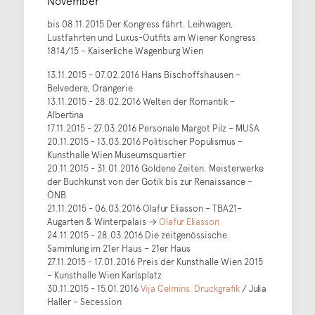
bis 08.11.2015 Der Kongress fährt. Leihwagen,
Lustfahrten und Luxus-Outfits am Wiener Kongress
1814/15 – Kaiserliche Wagenburg Wien
13.11.2015 - 07.02.2016 Hans Bischoffshausen –
Belvedere, Orangerie
13.11.2015 - 28.02.2016 Welten der Romantik –
Albertina
17.11.2015 - 27.03.2016 Personale Margot Pilz – MUSA
20.11.2015 - 13.03.2016 Politischer Populismus –
Kunsthalle Wien Museumsquartier
20.11.2015 - 31.01.2016 Goldene Zeiten. Meisterwerke
der Buchkunst von der Gotik bis zur Renaissance –
ÖNB
21.11.2015 - 06.03.2016 Olafur Eliasson – TBA21–
Augarten & Winterpalais →
Olafur Eliasson
24.11.2015 - 28.03.2016 Die zeitgenössische
Sammlung im 21er Haus – 21er Haus
27.11.2015 - 17.01.2016 Preis der Kunsthalle Wien 2015
– Kunsthalle Wien Karlsplatz
30.11.2015 - 15.01.2016
Vija Celmins. Druckgrafik
/ Julia
Haller – Secession