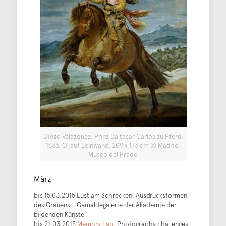
Diego Velázquez, Prinz Baltasar Carlos zu Pferd,
1635, Öl auf Leinwand, 209 x 173 cm © Madrid,
Museo del Prado
März
bis 15.03.2015 Lust am Schrecken. Ausdrucksformen
des Grauens – Gemäldegalerie der Akademie der
bildenden Künste
bis 21.03.2015
Memory Lab
. Photography challenges