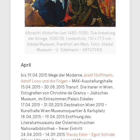
Albrecht Altdorfer (um 1480–1538), Die Anbetung
der Könige, 1530/35, Lindenholz, 110 x 77,5 cm,
Städel Museum, Frankfurt am Main, Foto: Städel
Museum – U. Edelmann – ARTOTHEK.
April
bis 19.04.2015 Wege der Moderne.
Josef Hoffmann,
Adolf Loos und die Folgen
– MAK-Ausstellungshalle
15.04.2015 - 30.08.2015 Transit. Die Iraner in Wien.
Fotografien von Christine de Grancy – Jüdisches
Museum, im Extrazimmer/Palais Eskeles
17.04.2015 - 31.05.2015 Destination Wien 2015 –
Kunsthalle Wien Museumsquartier & Karlsplatz
18.04.2015 – 19.04.2015 Eröffnung des
Literaturmuseums der Österreichischen
Nationalbibliothek – freier Eintritt
24.04.2015 - 14.09.2015
Tracey Emin – Egon Schiele
.