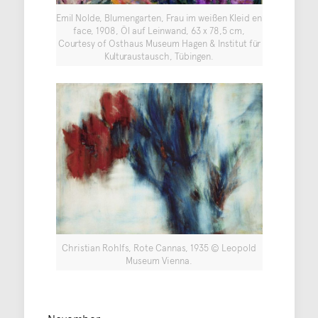
Emil Nolde, Blumengarten, Frau im weißen Kleid en
face, 1908, Öl auf Leinwand, 63 x 78,5 cm,
Courtesy of Osthaus Museum Hagen & Institut für
Kulturaustausch, Tübingen.
Christian Rohlfs, Rote Cannas, 1935 © Leopold
Museum Vienna.
November