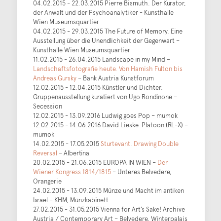
04.02.2015 - 22.03.2015 Pierre Bismuth. Der Kurator,
der Anwalt und der Psychoanalytiker - Kunsthalle
Wien Museumsquartier
04.02.2015 - 29.03.2015 The Future of Memory. Eine
Ausstellung über die Unendlichkeit der Gegenwart –
Kunsthalle Wien Museumsquartier
11.02.2015 - 26.04.2015 Landscape in my Mind –
Landschaftsfotografie heute. Von Hamish Fulton bis
Andreas Gursky
– Bank Austria Kunstforum
12.02.2015 - 12.04.2015 Künstler und Dichter.
Gruppenausstellung kuratiert von Ugo Rondinone –
Secession
12.02.2015 - 13.09.2016 Ludwig goes Pop – mumok
12.02.2015 - 14.06.2016 David Lieske. Platoon (RL-X) –
mumok
14.02.2015 - 17.05.2015
Sturtevant. Drawing Double
Reversal
– Albertina
20.02.2015 - 21.06.2015 EUROPA IN WIEN –
Der
Wiener Kongress 1814/1815
– Unteres Belvedere,
Orangerie
24.02.2015 - 13.09.2015 Münze und Macht im antiken
Israel – KHM, Münzkabinett
27.02.2015 - 31.05.2015 Vienna for Art’s Sake! Archive
Austria / Contemporary Art – Belvedere, Winterpalais