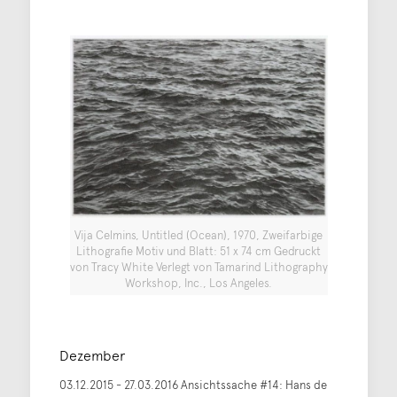
Vija Celmins, Untitled (Ocean), 1970, Zweifarbige
Lithografie Motiv und Blatt: 51 x 74 cm Gedruckt
von Tracy White Verlegt von Tamarind Lithography
Workshop, Inc., Los Angeles.
Dezember
03.12.2015 - 27.03.2016 Ansichtssache #14: Hans de