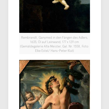
Rembrandt, Ganymed in den Fängen des Adlers,
1635, Öl auf Leinwand, 177 x 129 cm
(Gemäldegalerie Alte Meister, Gal. Nr. 1558, Foto:
Elke Estel/ Hans-Peter Klut)