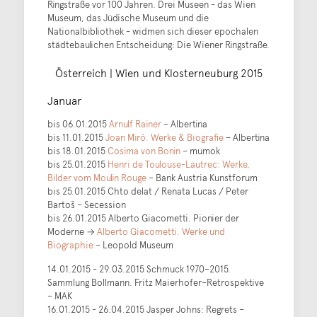
Ringstraße vor 100 Jahren. Drei Museen - das Wien
Museum, das Jüdische Museum und die
Nationalbibliothek - widmen sich dieser epochalen
städtebaulichen Entscheidung: Die Wiener Ringstraße.
Österreich | Wien und Klosterneuburg 2015
Januar
bis 06.01.2015
Arnulf Rainer
– Albertina
bis 11.01.2015
Joan Miró. Werke & Biografie
– Albertina
bis 18.01.2015
Cosima von Bonin
– mumok
bis 25.01.2015
Henri de Toulouse-Lautrec: Werke,
Bilder vom Moulin Rouge
– Bank Austria Kunstforum
bis 25.01.2015 Chto delat / Renata Lucas / Peter
Bartoš – Secession
bis 26.01.2015 Alberto Giacometti. Pionier der
Moderne →
Alberto Giacometti. Werke und
Biographie
– Leopold Museum
14.01.2015 - 29.03.2015 Schmuck 1970–2015.
Sammlung Bollmann. Fritz Maierhofer–Retrospektive
– MAK
16.01.2015 - 26.04.2015 Jasper Johns: Regrets –