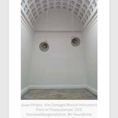
Susan Philipsz, War Damaged Musical Instruments
(Pair) im Theseustempel, 2015,
Zweikanalklanginstallation, Mit freundlicher