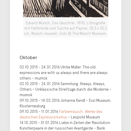
Edvard Munch, Das Geschrei, 1895, Lithografie
mit Fettkreide und Tusche auf Papier, 35,3 x 25,3
cm, Munch-museet, Oslo © The Munch Museum.
Oktober
02.10.2015 - 24.01.2016 Ulrike Müller. The old
expressions are with us always and there are always
others – mumok
02.10.2015 - 24.01.2016 Sammlung: Always, Always,
Others – Unklassische Streifzüge durch die Moderne –
mumok
09.10.2015 - 14.02.2016 Johanna Kandl – Essl Museum,
Klosterneuburg
09.10.2015 - 11.01.2016
Farbenrausch. Werke des
deutschen Expressionismus
– Leopold Museum
14.10.2015 - 31.01.2016 Liebe in Zeiten der Revolution.
Künstlerpaare in der russischen Avantgarde – Bank