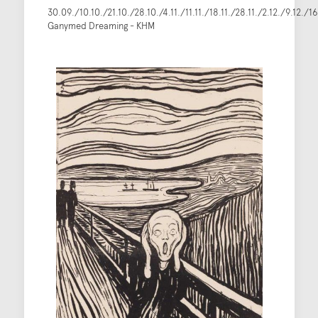
30.09./10.10./21.10./28.10./4.11./11.11./18.11./28.11./2.12./9.12./1
Ganymed Dreaming - KHM