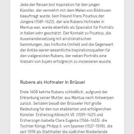
Jede der Reisen bot Inspiration für den jungen
Künstler, der vermehrt mit dem Malen von Bildnissen
beauftragt wurde. Sein Freund Frans Pourbus der
Jüngere (1569–1622), der wie Rubens Hofmaler in
Mantua war, wurde ebenfalls als Spezialist für Porträts
in Italien sehr geschätzt. Der Kontakt zu Pourbus, die
Auseinandersetzung mit aristokratischen
Sammlungen, das höfische Umfeld und die Gegenwart
der Antike waren wesentliche Inspirationsquellen für
den vielgereisten Rubens, der neben Porträts eine
Vielzahl von Sujets erfolgreich zu inszenieren wusste.
Rubens als Hofmaler in Brüssel
Ende 1608 kehrte Rubens schließlich, aufgrund der
Erkrankung seiner Mutter, aus Mantua nach Antwerpen
zurück. Seitdem besaß der Brüsseler Hof große
Bedeutung für den nun etablierten und erfolgreichen
Künstler. Erzherzog Albrecht VII. (1559–1621) und
Erzherzogin Isabella Clara Eugenia (1566–1633), die
Tochter Königs Philipp II. von Spanien (1527–1598), die
seit 1598 als Statthalter die südlichen Niederlande