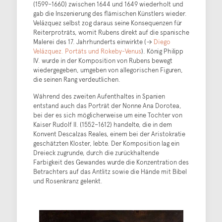
(1599–1660) zwischen 1644 und 1649 wiederholt und
gab die Inszenierung des flämischen Künstlers wieder.
Velázquez selbst zog daraus seine Konsequenzen für
Reiterproträts, womit Rubens direkt auf die spanische
Malerei des 17. Jahrhunderts einwirkte (→
Diego
Velázquez. Portäts und Rokeby-Venus
). König Philipp
IV. wurde in der Komposition von Rubens bewegt
wiedergegeben, umgeben von allegorischen Figuren,
die seinen Rang verdeutlichen.
Während des zweiten Aufenthaltes in Spanien
entstand auch das Porträt der Nonne Ana Dorotea,
bei der es sich möglicherweise um eine Tochter von
Kaiser Rudolf II. (1552–1612) handelte, die in dem
Konvent Descalzas Reales, einem bei der Aristokratie
geschätzten Kloster, lebte. Der Komposition lag ein
Dreieck zugrunde, durch die zurückhaltende
Farbigkeit des Gewandes wurde die Konzentration des
Betrachters auf das Antlitz sowie die Hände mit Bibel
und Rosenkranz gelenkt.