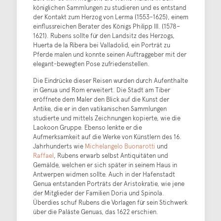
königlichen Sammlungen zu studieren und es entstand
der Kontakt zum Herzog von Lerma (1553–1625), einem
einflussreichen Berater des Königs Philipp III. (1578–
1621). Rubens sollte für den Landsitz des Herzogs,
Huerta de la Ribera bei Valladolid, ein Porträt zu
Pferde malen und konnte seinen Auftraggeber mit der
elegant-bewegten Pose zufriedenstellen.
Die Eindrücke dieser Reisen wurden durch Aufenthalte
in Genua und Rom erweitert. Die Stadt am Tiber
eröffnete dem Maler den Blick auf die Kunst der
Antike, die er in den vatikanischen Sammlungen
studierte und mittels Zeichnungen kopierte, wie die
Laokoon Gruppe. Ebenso lenkte er die
Aufmerksamkeit auf die Werke von Künstlern des 16.
Jahrhunderts wie
Michelangelo Buonarotti
und
Raffael
, Rubens erwarb selbst Antiquitäten und
Gemälde, welchen er sich später in seinem Haus in
Antwerpen widmen sollte. Auch in der Hafenstadt
Genua entstanden Porträts der Aristokratie, wie jene
der Mitglieder der Familien Doria und Spinola.
Überdies schuf Rubens die Vorlagen für sein Stichwerk
über die Paläste Genuas, das 1622 erschien.