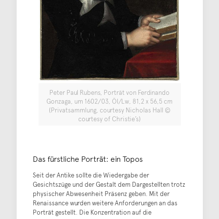
Peter Paul Rubens, Porträt von Ferdinando
Gonzaga, um 1602/03, Öl/Lw, 81,2 x 56,5 cm
(Privatsammlung, courtesy Nicholas Hall ©
courtesy of Christie’s)
Das fürstliche Porträt: ein Topos
Seit der Antike sollte die Wiedergabe der
Gesichtszüge und der Gestalt dem Dargestellten trotz
physischer Abwesenheit Präsenz geben. Mit der
Renaissance wurden weitere Anforderungen an das
Porträt gestellt. Die Konzentration auf die