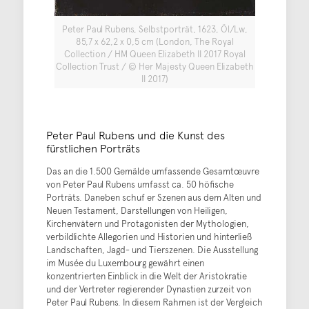
Peter Paul Rubens, Selbstporträt, 1623, Öl/Lw,
85,7 x 62,2 x 0,5 cm (London, The Royal
Collection / HM Queen Elizabeth II 2017 Royal
Collection Trust / © Her Majesty Queen Elizabeth
II 2017)
Peter Paul Rubens und die Kunst des
fürstlichen Porträts
Das an die 1.500 Gemälde umfassende Gesamtœuvre
von Peter Paul Rubens umfasst ca. 50 höfische
Porträts. Daneben schuf er Szenen aus dem Alten und
Neuen Testament, Darstellungen von Heiligen,
Kirchenvätern und Protagonisten der Mythologien,
verbildlichte Allegorien und Historien und hinterließ
Landschaften, Jagd- und Tierszenen. Die Ausstellung
im Musée du Luxembourg gewährt einen
konzentrierten Einblick in die Welt der Aristokratie
und der Vertreter regierender Dynastien zurzeit von
Peter Paul Rubens. In diesem Rahmen ist der Vergleich