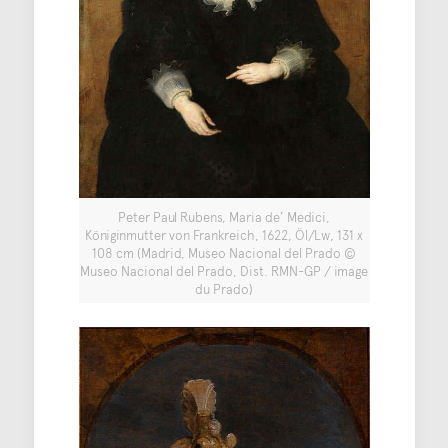
Peter Paul Rubens, Maria de’ Medici,
Königinmutter von Frankreich, 1622, Öl/Lw, 131 x
108 cm (Madrid, Museo Nacional del Prado ©
Museo Nacional del Prado, Dist. RMN-GP / image
du Prado)