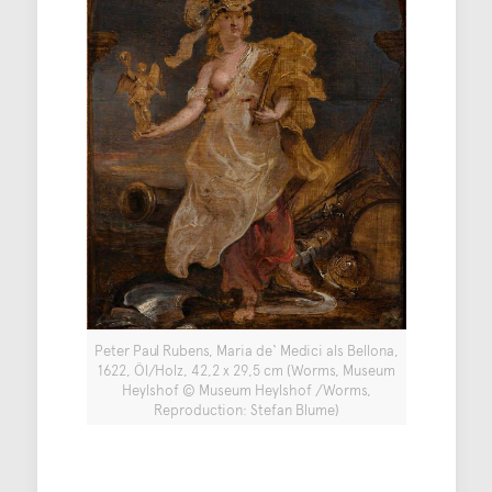
Peter Paul Rubens, Maria de‘ Medici als Bellona,
1622, Öl/Holz, 42,2 x 29,5 cm (Worms, Museum
Heylshof © Museum Heylshof /Worms,
Reproduction: Stefan Blume)