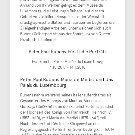
Anhand von 89 Werken gelingt es dem Musée du
Luxembourg, die Leistungen Rubens‘ auf diesem
Gebiet vorzustellen. Beispiele aus der Werkstatt,
druckgraphische Blätter und Tapisserien begleiten die
21 eigenhändigen Arbeiten, unter welchen sich auch
Rubens Selbstporträt aus der Sammlung von Queen
Elizabeth II. befindet.
Peter Paul Rubens. Fürstliche Porträts
Frankreich | Paris: Musée du Luxembourg
4.10.2017 – 14.1.2018
Peter Paul Rubens, Maria de Medici und das
Palais du Luxembourg
Rubens nahm während seines Italienaufenthaltes als
Gesandter des Herzogs von Mantua, Vincenzo
Gonzaga (1562–1612), an den Feierlichkeiten anlässlich
der Hochzeit des Königs von Frankreich, Heinrich IV.
(1553–1610), mit Maria de‘ Medici (1575–1642) teil.
Nach dessen Tod führte die Königinwitwe die
Regierungsgeschäfte für ihren Sohn Ludwig XIII. (1601–
1643). In der Folge der Beendigung der Konflikte