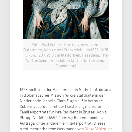
Peter Paul Rubens, Porträt von Anna von
Österreich, Königin von Frankreich, um 1622–1625,
Öl/Lw, 120 x 96,8 cm (Kalifornien, Pasadena, The
Norton Simon Foundation © The Norton Simon
Foundation)
1628 hielt sich der Maler erneut in Madrid auf, diesmal
in diplomatischer Mission für die Statthalterin der
Niederlande, Isabella Clara Eugenia. Sie betraute
Rubens außerdem mit der Herstellung mehrerer
Familienporträts für ihre Residenz in Brüssel. König
Philipp IV. (1605–1665) übertrug Rubens ebenfalls
Aufträge, unter anderem ein Reiterporträt. Dieses
nicht mehr erhaltene Werk wurde von
Diego Velázquez