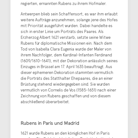
regierten, ernannten Rubens zu ihrem Hofmaler.
Antwerpen blieb sein Schaffensort, es war ihm erlaubt
weitere Aufträge anzunehmen, solange jene des Hofes
mit Priorität ausgeführt wurden. Dabei handelte es
sich in erster Linie um Porträts des Paares. Als
Erzherzog Albert 1621 verstarb, setzte seine Witwe
Rubens für diplomatische Missionen ein. Nach dem
Tod von Isabella Clara Eugenia wurde der Maler von
ihrem Nachfolger, dem Kardinal-Infanten Ferdinand
(1609/1610–1641), mit der Dekoration anlässlich seines
Einzuges in Brüssel am 17. April 1635 beauftragt. Aus
dieser ephemeren Dekoration stammten vermutlich
die Porträts des Statthalter Ehepaares, die an einer
Brüstung stehend wiedergegeben sind. Sie wurden
vermutlich von Cornelis de Vos (1585-1651) nach einer
Zeichnung von Rubens geschaffen und von diesem
abschließend überarbeitet.
Rubens in Paris und Madrid
1621 wurde Rubens an den königlichen Hof in Paris