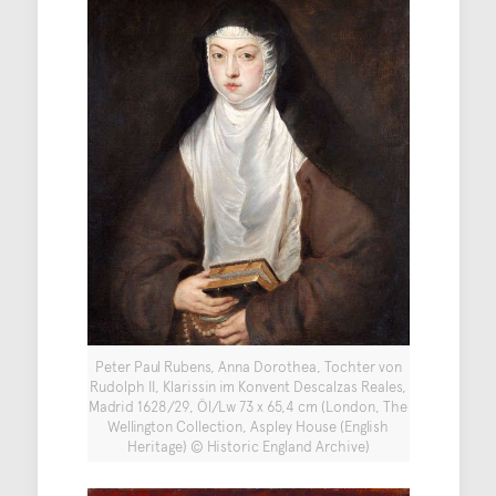
Peter Paul Rubens, Anna Dorothea, Tochter von
Rudolph II, Klarissin im Konvent Descalzas Reales,
Madrid 1628/29, Öl/Lw 73 x 65,4 cm (London, The
Wellington Collection, Aspley House (English
Heritage) © Historic England Archive)