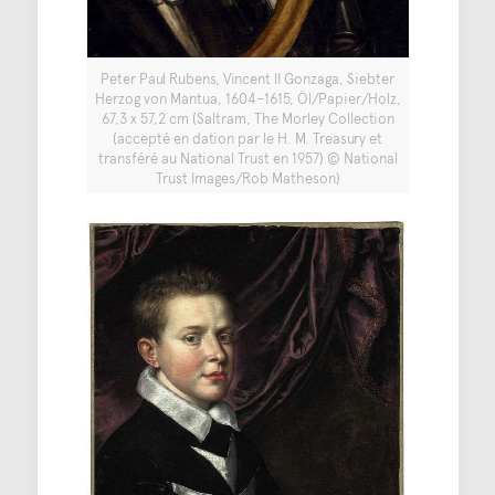
Peter Paul Rubens, Vincent II Gonzaga, Siebter
Herzog von Mantua, 1604–1615, Öl/Papier/Holz,
67,3 x 57,2 cm (Saltram, The Morley Collection
(accepté en dation par le H. M. Treasury et
transféré au National Trust en 1957) © National
Trust Images/Rob Matheson)