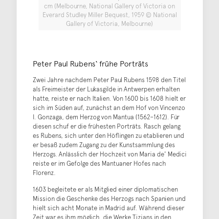
cm (Melbourne, National Gallery of Victoria on
Everard Studley Miller Bequest, 1959 © National
Gallery of Victoria, Melbourne)
Peter Paul Rubens‘ frühe Porträts
Zwei Jahre nachdem Peter Paul Rubens 1598 den Titel
als Freimeister der Lukasgilde in Antwerpen erhalten
hatte, reiste er nach Italien. Von 1600 bis 1608 hielt er
sich im Süden auf, zunächst an dem Hof von Vincenzo
I. Gonzaga, dem Herzog von Mantua (1562–1612). Für
diesen schuf er die frühesten Porträts. Rasch gelang
es Rubens, sich unter den Höflingen zu etablieren und
er besaß zudem Zugang zu der Kunstsammlung des
Herzogs. Anlässlich der Hochzeit von Maria de' Medici
reiste er im Gefolge des Mantuaner Hofes nach
Florenz.
1603 begleitete er als Mitglied einer diplomatischen
Mission die Geschenke des Herzogs nach Spanien und
hielt sich acht Monate in Madrid auf. Während dieser
Zeit war es ihm möglich, die Werke Tizians in den