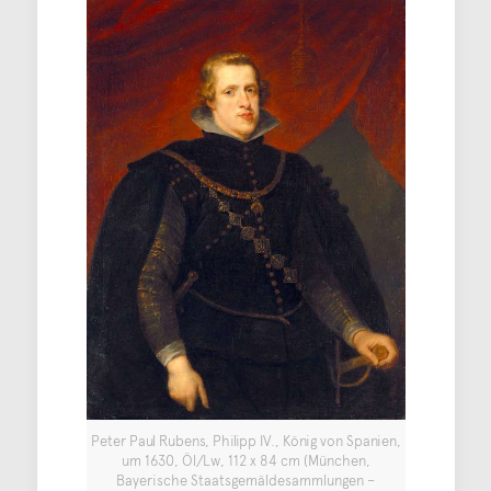
Peter Paul Rubens, Philipp IV., König von Spanien,
um 1630, Öl/Lw, 112 x 84 cm (München,
Bayerische Staatsgemäldesammlungen –