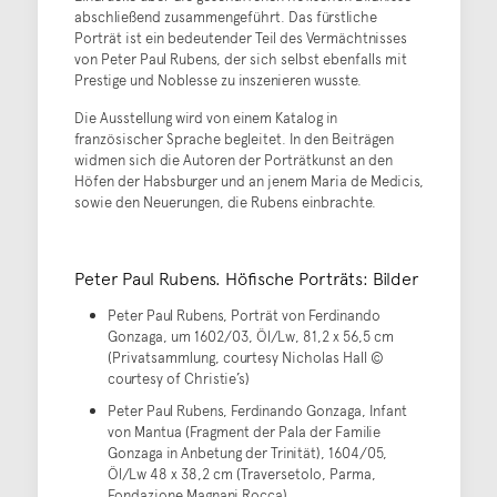
abschließend zusammengeführt. Das fürstliche
Porträt ist ein bedeutender Teil des Vermächtnisses
von Peter Paul Rubens, der sich selbst ebenfalls mit
Prestige und Noblesse zu inszenieren wusste.
Die Ausstellung wird von einem Katalog in
französischer Sprache begleitet. In den Beiträgen
widmen sich die Autoren der Porträtkunst an den
Höfen der Habsburger und an jenem Maria de Medicis,
sowie den Neuerungen, die Rubens einbrachte.
Peter Paul Rubens. Höfische Porträts: Bilder
Peter Paul Rubens, Porträt von Ferdinando
Gonzaga, um 1602/03, Öl/Lw, 81,2 x 56,5 cm
(Privatsammlung, courtesy Nicholas Hall ©
courtesy of Christie’s)
Peter Paul Rubens, Ferdinando Gonzaga, Infant
von Mantua (Fragment der Pala der Familie
Gonzaga in Anbetung der Trinität), 1604/05,
Öl/Lw 48 x 38,2 cm (Traversetolo, Parma,
Fondazione Magnani Rocca)