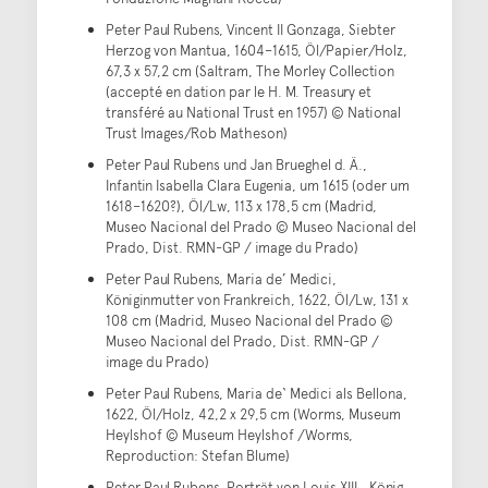
Peter Paul Rubens, Vincent II Gonzaga, Siebter
Herzog von Mantua, 1604–1615, Öl/Papier/Holz,
67,3 x 57,2 cm (Saltram, The Morley Collection
(accepté en dation par le H. M. Treasury et
transféré au National Trust en 1957) © National
Trust Images/Rob Matheson)
Peter Paul Rubens und Jan Brueghel d. Ä.,
Infantin Isabella Clara Eugenia, um 1615 (oder um
1618–1620?), Öl/Lw, 113 x 178,5 cm (Madrid,
Museo Nacional del Prado © Museo Nacional del
Prado, Dist. RMN-GP / image du Prado)
Peter Paul Rubens, Maria de’ Medici,
Königinmutter von Frankreich, 1622, Öl/Lw, 131 x
108 cm (Madrid, Museo Nacional del Prado ©
Museo Nacional del Prado, Dist. RMN-GP /
image du Prado)
Peter Paul Rubens, Maria de‘ Medici als Bellona,
1622, Öl/Holz, 42,2 x 29,5 cm (Worms, Museum
Heylshof © Museum Heylshof /Worms,
Reproduction: Stefan Blume)
Peter Paul Rubens, Porträt von Louis XIII., König