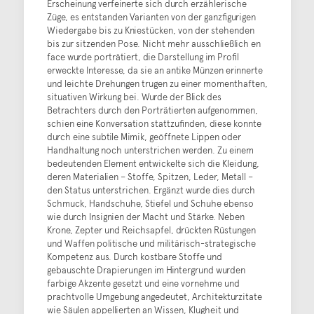
Erscheinung verfeinerte sich durch erzählerische
Züge, es entstanden Varianten von der ganzfigurigen
Wiedergabe bis zu Kniestücken, von der stehenden
bis zur sitzenden Pose. Nicht mehr ausschließlich en
face wurde porträtiert, die Darstellung im Profil
erweckte Interesse, da sie an antike Münzen erinnerte
und leichte Drehungen trugen zu einer momenthaften,
situativen Wirkung bei. Wurde der Blick des
Betrachters durch den Porträtierten aufgenommen,
schien eine Konversation stattzufinden, diese konnte
durch eine subtile Mimik, geöffnete Lippen oder
Handhaltung noch unterstrichen werden. Zu einem
bedeutenden Element entwickelte sich die Kleidung,
deren Materialien – Stoffe, Spitzen, Leder, Metall –
den Status unterstrichen. Ergänzt wurde dies durch
Schmuck, Handschuhe, Stiefel und Schuhe ebenso
wie durch Insignien der Macht und Stärke. Neben
Krone, Zepter und Reichsapfel, drückten Rüstungen
und Waffen politische und militärisch-strategische
Kompetenz aus. Durch kostbare Stoffe und
gebauschte Drapierungen im Hintergrund wurden
farbige Akzente gesetzt und eine vornehme und
prachtvolle Umgebung angedeutet, Architekturzitate
wie Säulen appellierten an Wissen, Klugheit und