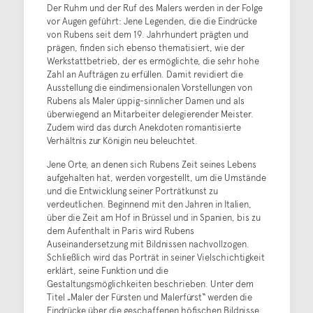
Der Ruhm und der Ruf des Malers werden in der Folge
vor Augen geführt: Jene Legenden, die die Eindrücke
von Rubens seit dem 19. Jahrhundert prägten und
prägen, finden sich ebenso thematisiert, wie der
Werkstattbetrieb, der es ermöglichte, die sehr hohe
Zahl an Aufträgen zu erfüllen. Damit revidiert die
Ausstellung die eindimensionalen Vorstellungen von
Rubens als Maler üppig-sinnlicher Damen und als
überwiegend an Mitarbeiter delegierender Meister.
Zudem wird das durch Anekdoten romantisierte
Verhältnis zur Königin neu beleuchtet.
Jene Orte, an denen sich Rubens Zeit seines Lebens
aufgehalten hat, werden vorgestellt, um die Umstände
und die Entwicklung seiner Porträtkunst zu
verdeutlichen. Beginnend mit den Jahren in Italien,
über die Zeit am Hof in Brüssel und in Spanien, bis zu
dem Aufenthalt in Paris wird Rubens
Auseinandersetzung mit Bildnissen nachvollzogen.
Schließlich wird das Porträt in seiner Vielschichtigkeit
erklärt, seine Funktion und die
Gestaltungsmöglichkeiten beschrieben. Unter dem
Titel „Maler der Fürsten und Malerfürst“ werden die
Eindrücke über die geschaffenen höfischen Bildnisse