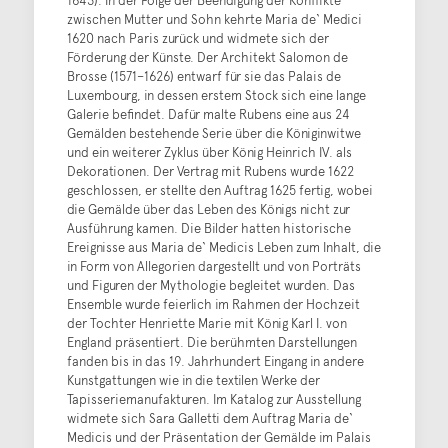
zwischen Mutter und Sohn kehrte Maria de‘ Medici
1620 nach Paris zurück und widmete sich der
Förderung der Künste. Der Architekt Salomon de
Brosse (1571–1626) entwarf für sie das Palais de
Luxembourg, in dessen erstem Stock sich eine lange
Galerie befindet. Dafür malte Rubens eine aus 24
Gemälden bestehende Serie über die Königinwitwe
und ein weiterer Zyklus über König Heinrich IV. als
Dekorationen. Der Vertrag mit Rubens wurde 1622
geschlossen, er stellte den Auftrag 1625 fertig, wobei
die Gemälde über das Leben des Königs nicht zur
Ausführung kamen. Die Bilder hatten historische
Ereignisse aus Maria de‘ Medicis Leben zum Inhalt, die
in Form von Allegorien dargestellt und von Porträts
und Figuren der Mythologie begleitet wurden. Das
Ensemble wurde feierlich im Rahmen der Hochzeit
der Tochter Henriette Marie mit König Karl I. von
England präsentiert. Die berühmten Darstellungen
fanden bis in das 19. Jahrhundert Eingang in andere
Kunstgattungen wie in die textilen Werke der
Tapisseriemanufakturen. Im Katalog zur Ausstellung
widmete sich Sara Galletti dem Auftrag Maria de‘
Medicis und der Präsentation der Gemälde im Palais