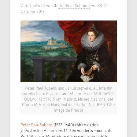
Veröffentlicht von
Dr. Birgit Schmidt
von
17.
Oktober 2017
Peter Paul Rubens und Jan Brueghel d. Ä., Infantin
Isabella Clara Eugenia, um 1615 (oder um 1618–1620?),
Öl/Lw, 113 x 178,5 cm (Madrid, Museo Nacional del
Prado © Museo Nacional del Prado, Dist. RMN-GP /
image du Prado)
Peter Paul Rubens
(1577–1640) zählte zu den
gefragtesten Malern des 17. Jahrhunderts – auch als
Porträtist von Mitgliedern der europäischen Höfe.