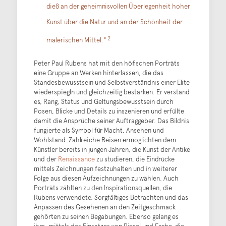
dieß an der geheimnisvollen Überlegenheit hoher
Kunst über die Natur und an der Schönheit der
2
malerischen Mittel.“
Peter Paul Rubens hat mit den höfischen Porträts
eine Gruppe an Werken hinterlassen, die das
Standesbewusstsein und Selbstverständnis einer Elite
wiederspiegln und gleichzeitig bestärken. Er verstand
es, Rang, Status und Geltungsbewusstsein durch
Posen, Blicke und Details zu inszenieren und erfüllte
damit die Ansprüche seiner Auftraggeber. Das Bildnis
fungierte als Symbol für Macht, Ansehen und
Wohlstand. Zahlreiche Reisen ermöglichten dem
Künstler bereits in jungen Jahren, die Kunst der Antike
und der
Renaissance
zu studieren, die Eindrücke
mittels Zeichnungen festzuhalten und in weiterer
Folge aus diesen Aufzeichnungen zu wählen. Auch
Porträts zählten zu den Inspirationsquellen, die
Rubens verwendete. Sorgfältiges Betrachten und das
Anpassen des Gesehenen an den Zeitgeschmack
gehörten zu seinen Begabungen. Ebenso gelang es
ihm, mittels des Einsatzes von Pinsel und Farbe, die