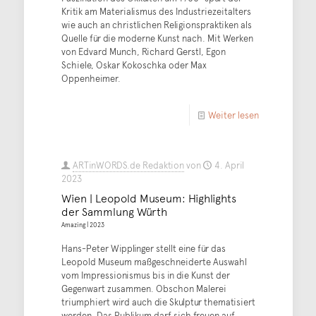
Kritik am Materialismus des Industriezeitalters
wie auch an christlichen Religionspraktiken als
Quelle für die moderne Kunst nach. Mit Werken
von Edvard Munch, Richard Gerstl, Egon
Schiele, Oskar Kokoschka oder Max
Oppenheimer.
Weiter lesen
ARTinWORDS.de Redaktion
von
4. April
2023
Wien | Leopold Museum: Highlights
der Sammlung Würth
Amazing | 2023
Hans-Peter Wipplinger stellt eine für das
Leopold Museum maßgeschneiderte Auswahl
vom Impressionismus bis in die Kunst der
Gegenwart zusammen. Obschon Malerei
triumphiert wird auch die Skulptur thematisiert
werden. Das Publikum darf sich freuen auf