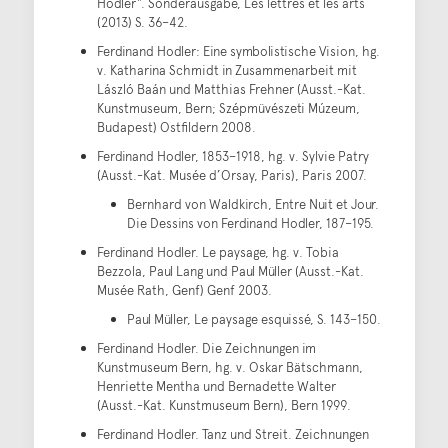
Hodler“. Sonderausgabe, Les lettres et les arts
(2013) S. 36–42.
Ferdinand Hodler: Eine symbolistische Vision, hg.
v. Katharina Schmidt in Zusammenarbeit mit
László Baán und Matthias Frehner (Ausst.-Kat.
Kunstmuseum, Bern; Szépmüvészeti Múzeum,
Budapest) Ostfildern 2008.
Ferdinand Hodler, 1853–1918, hg. v. Sylvie Patry
(Ausst.-Kat. Musée d’Orsay, Paris), Paris 2007.
Bernhard von Waldkirch, Entre Nuit et Jour.
Die Dessins von Ferdinand Hodler, 187–195.
Ferdinand Hodler. Le paysage, hg. v. Tobia
Bezzola, Paul Lang und Paul Müller (Ausst.-Kat.
Musée Rath, Genf) Genf 2003.
Paul Müller, Le paysage esquissé, S. 143–150.
Ferdinand Hodler. Die Zeichnungen im
Kunstmuseum Bern, hg. v. Oskar Bätschmann,
Henriette Mentha und Bernadette Walter
(Ausst.-Kat. Kunstmuseum Bern), Bern 1999.
Ferdinand Hodler. Tanz und Streit. Zeichnungen