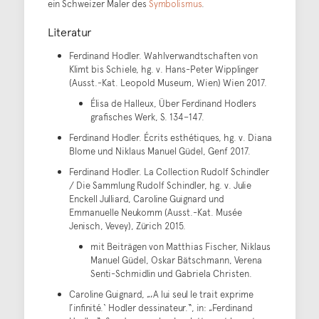
ein Schweizer Maler des
Symbolismus
.
Literatur
Ferdinand Hodler. Wahlverwandtschaften von
Klimt bis Schiele, hg. v. Hans-Peter Wipplinger
(Ausst.-Kat. Leopold Museum, Wien) Wien 2017.
Élisa de Halleux, Über Ferdinand Hodlers
grafisches Werk, S. 134–147.
Ferdinand Hodler. Écrits esthétiques, hg. v. Diana
Blome und Niklaus Manuel Güdel, Genf 2017.
Ferdinand Hodler. La Collection Rudolf Schindler
/ Die Sammlung Rudolf Schindler, hg. v. Julie
Enckell Julliard, Caroline Guignard und
Emmanuelle Neukomm (Ausst.-Kat. Musée
Jenisch, Vevey), Zürich 2015.
mit Beiträgen von Matthias Fischer, Niklaus
Manuel Güdel, Oskar Bätschmann, Verena
Senti-Schmidlin und Gabriela Christen.
Caroline Guignard, „‚A lui seul le trait exprime
l’infinité.‘ Hodler dessinateur.“, in: „Ferdinand