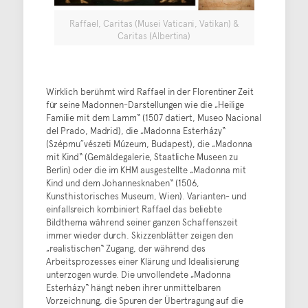
Raffael, Caritas (Musei Vaticani, Vatikan) &
Caritas (Albertina)
Wirklich berühmt wird Raffael in der Florentiner Zeit
für seine Madonnen-Darstellungen wie die „Heilige
Familie mit dem Lamm“ (1507 datiert, Museo Nacional
del Prado, Madrid), die „Madonna Esterházy“
(Szépmu˝vészeti Múzeum, Budapest), die „Madonna
mit Kind“ (Gemäldegalerie, Staatliche Museen zu
Berlin) oder die im KHM ausgestellte „Madonna mit
Kind und dem Johannesknaben“ (1506,
Kunsthistorisches Museum, Wien). Varianten- und
einfallsreich kombiniert Raffael das beliebte
Bildthema während seiner ganzen Schaffenszeit
immer wieder durch. Skizzenblätter zeigen den
„realistischen“ Zugang, der während des
Arbeitsprozesses einer Klärung und Idealisierung
unterzogen wurde. Die unvollendete „Madonna
Esterházy“ hängt neben ihrer unmittelbaren
Vorzeichnung, die Spuren der Übertragung auf die