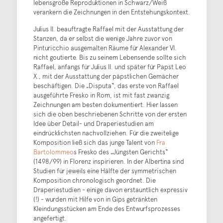
lebensgroße Reproduktionen in Schwarz/Weiß
verankern die Zeichnungen in den Entstehungskontext.
Julius II. beauftragte Raffael mit der Ausstattung der
Stanzen, da er selbst die wenige Jahre zuvor von
Pinturicchio ausgemalten Räume für Alexander VI.
nicht goutierte. Bis zu seinem Lebensende sollte sich
Raffael, anfangs für Julius II. und später für Papst Leo
X., mit der Ausstattung der päpstlichen Gemächer
beschäftigen. Die „Disputa“, das erste von Raffael
ausgeführte Fresko in Rom, ist mit fast zwanzig
Zeichnungen am besten dokumentiert. Hier lassen
sich die oben beschriebenen Schritte von der ersten
Idee über Detail- und Draperiestudien am
eindrücklichsten nachvollziehen. Für die zweitelige
Komposition ließ sich das junge Talent von
Fra
Bartolommeo
s Fresko des „Jüngsten Gerichts“
(1498/99) in Florenz inspirieren. In der Albertina sind
Studien für jeweils eine Hälfte der symmetrischen
Komposition chronologisch geordnet. Die
Draperiestudien - einige davon erstauntlich expressiv
(!) - wurden mit Hilfe von in Gips getränkten
Kleindungsstücken am Ende des Entwurfsprozesses
angefertigt.