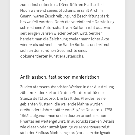
zumindest notierte es Dürer 1515 am Blatt selbst.
Noch während seines Studiums, erzählt Archim
Gnann, wären Zuschreibung und Beschriftung stark
bezweifelt worden. Doch die vereinfachte Darstellung
schließt eine Autorschaft von Raffael nicht aus, wie
seit einigen Jahren wieder betont wird. Seither
handelt man die Zeichnung zweier männlicher Akte
wieder als authentische Werke Raffaels und erfreut
sich an der schönen Geschichte eines
dokumentierten Künstleraustauschs.
Antiklassisch, fast schon manieristisch
Zu den atemberaubendsten Werken in der Ausstellung
zählt m.E. der Karton für den Pferdekopf für die
Stanza dell’Eliodoro. Die Kraft des Pferdes, seine
geblähten Nüstern, die wallende Mähne wurden
dreihundert Jahre später von Eugène Delacroix (1798–
1863) aufgenommen und in dessen orientalischen
Phantasien weitergeführt. In ausdrucksstarken Details
wie diesen oder unzähligen
figure serpentinate
zeigt
sich der Einfluss Michelangelos (vor allem die Ignudi