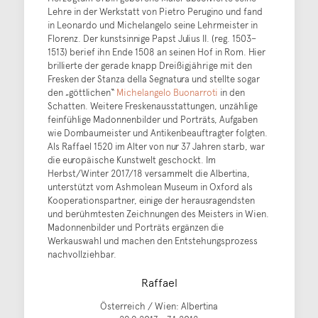
Lehre in der Werkstatt von Pietro Perugino und fand
in Leonardo und Michelangelo seine Lehrmeister in
Florenz. Der kunstsinnige Papst Julius II. (reg. 1503–
1513) berief ihn Ende 1508 an seinen Hof in Rom. Hier
brillierte der gerade knapp Dreißigjährige mit den
Fresken der Stanza della Segnatura und stellte sogar
den „göttlichen“
Michelangelo Buonarroti
in den
Schatten. Weitere Freskenausstattungen, unzählige
feinfühlige Madonnenbilder und Porträts, Aufgaben
wie Dombaumeister und Antikenbeauftragter folgten.
Als Raffael 1520 im Alter von nur 37 Jahren starb, war
die europäische Kunstwelt geschockt. Im
Herbst/Winter 2017/18 versammelt die Albertina,
unterstützt vom Ashmolean Museum in Oxford als
Kooperationspartner, einige der herausragendsten
und berühmtesten Zeichnungen des Meisters in Wien.
Madonnenbilder und Porträts ergänzen die
Werkauswahl und machen den Entstehungsprozess
nachvollziehbar.
Raffael
Österreich / Wien: Albertina