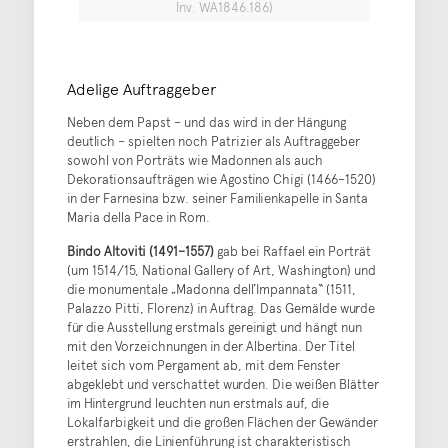
Inv. WA1846.186)
Adelige Auftraggeber
Neben dem Papst – und das wird in der Hängung
deutlich – spielten noch Patrizier als Auftraggeber
sowohl von Porträts wie Madonnen als auch
Dekorationsaufträgen wie Agostino Chigi (1466–1520)
in der Farnesina bzw. seiner Familienkapelle in Santa
Maria della Pace in Rom.
Bindo Altoviti (1491–1557)
gab bei Raffael ein Porträt
(um 1514/15, National Gallery of Art, Washington) und
die monumentale „Madonna dell’Impannata“ (1511,
Palazzo Pitti, Florenz) in Auftrag. Das Gemälde wurde
für die Ausstellung erstmals gereinigt und hängt nun
mit den Vorzeichnungen in der Albertina. Der Titel
leitet sich vom Pergament ab, mit dem Fenster
abgeklebt und verschattet wurden. Die weißen Blätter
im Hintergrund leuchten nun erstmals auf, die
Lokalfarbigkeit und die großen Flächen der Gewänder
erstrahlen, die Linienführung ist charakteristisch