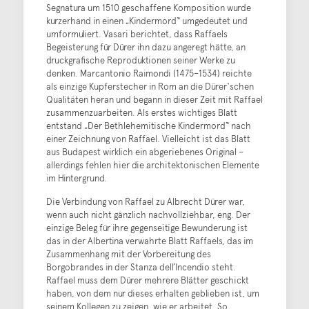
Segnatura um 1510 geschaffene Komposition wurde
kurzerhand in einen „Kindermord“ umgedeutet und
umformuliert. Vasari berichtet, dass Raffaels
Begeisterung für Dürer ihn dazu angeregt hätte, an
druckgrafische Reproduktionen seiner Werke zu
denken. Marcantonio Raimondi (1475–1534) reichte
als einzige Kupferstecher in Rom an die Dürer‘schen
Qualitäten heran und begann in dieser Zeit mit Raffael
zusammenzuarbeiten. Als erstes wichtiges Blatt
entstand „Der Bethlehemitische Kindermord“ nach
einer Zeichnung von Raffael. Vielleicht ist das Blatt
aus Budapest wirklich ein abgeriebenes Original –
allerdings fehlen hier die architektonischen Elemente
im Hintergrund.
Die Verbindung von Raffael zu Albrecht Dürer war,
wenn auch nicht gänzlich nachvollziehbar, eng. Der
einzige Beleg für ihre gegenseitige Bewunderung ist
das in der Albertina verwahrte Blatt Raffaels, das im
Zusammenhang mit der Vorbereitung des
Borgobrandes in der Stanza dell’Incendio steht.
Raffael muss dem Dürer mehrere Blätter geschickt
haben, von dem nur dieses erhalten geblieben ist, um
seinem Kollegen zu zeigen, wie er arbeitet. So