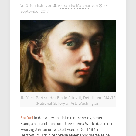
Veröffentlicht von
Alexandra Matzner
von
27.
September 2017
Raffael, Porträt des Bindo Altoviti, Detail, um 1514/15
(National Gallery of Art, Washington)
Raffael
in der Albertina ist ein chronologischer
Rundgang durch ein facettenreiches Werk, das in nur
zwanzig Jahren entwickelt wurde. Der 1483 im
Herzogtum Urbin geborene Maler absolvierte seine