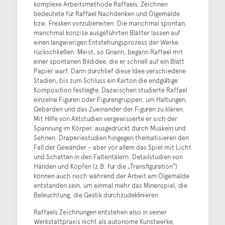
komplexe Arbeitsmethode Raffaels. Zeichnen
bedeutete für Raffael Nachdenken und Ölgemälde
bzw. Fresken vorzubereiten. Die manchmal spontan,
manchmal konzise ausgeführten Blätter lassen auf
einen langwierigen Entstehungsprozess der Werke
rückschließen. Meist, so Gnann, begann Raffael mit
einer spontanen Bildidee, die er schnell auf ein Blatt
Papier warf. Dann durchlief diese Idee verschiedene
Stadien, bis zum Schluss ein Karton die endgültige
Komposition festlegte. Dazwischen studierte Raffael
einzelne Figuren oder Figurengruppen, um Haltungen,
Gebärden und das Zueinander der Figuren zu klären.
Mit Hilfe von Aktstudien vergewisserte er sich der
Spannung im Körper, ausgedrückt durch Muskeln und
Sehnen. Draperiestudien hingegen thematisieren den
Fall der Gewänder – aber vor allem das Spiel mit Licht
und Schatten in den Faltentälern. Detailstudien von
Händen und Köpfen (z.B. für die „Transfiguration“)
können auch noch während der Arbeit am Ölgemälde
entstanden sein, um einmal mehr das Minenspiel, die
Beleuchtung, die Gestik durchzudeklinieren.
Raffaels Zeichnungen entstehen also in seiner
Werkstattpraxis nicht als autonome Kunstwerke,