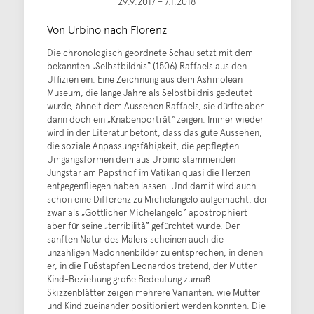
29.9.2017 – 7.1.2018
Von Urbino nach Florenz
Die chronologisch geordnete Schau setzt mit dem
bekannten „Selbstbildnis“ (1506) Raffaels aus den
Uffizien ein. Eine Zeichnung aus dem Ashmolean
Museum, die lange Jahre als Selbstbildnis gedeutet
wurde, ähnelt dem Aussehen Raffaels, sie dürfte aber
dann doch ein „Knabenporträt“ zeigen. Immer wieder
wird in der Literatur betont, dass das gute Aussehen,
die soziale Anpassungsfähigkeit, die gepflegten
Umgangsformen dem aus Urbino stammenden
Jungstar am Papsthof im Vatikan quasi die Herzen
entgegenfliegen haben lassen. Und damit wird auch
schon eine Differenz zu Michelangelo aufgemacht, der
zwar als „Göttlicher Michelangelo“ apostrophiert
aber für seine „terribilità“ gefürchtet wurde. Der
sanften Natur des Malers scheinen auch die
unzähligen Madonnenbilder zu entsprechen, in denen
er, in die Fußstapfen Leonardos tretend, der Mutter-
Kind-Beziehung große Bedeutung zumaß.
Skizzenblätter zeigen mehrere Varianten, wie Mutter
und Kind zueinander positioniert werden konnten. Die