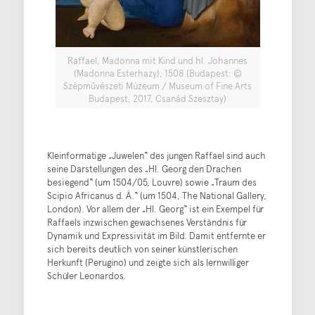
Raffael, Madonna mit Kind und hl. Johannes
(Madonna Esterhazy), 1508 (Budapest: ©
Szépművészeti Múzeum / Museum of Fine Arts
Budapest, 2017, Csanád Szesztay)
Kleinformatige „Juwelen“ des jungen Raffael sind auch
seine Darstellungen des „Hl. Georg den Drachen
besiegend“ (um 1504/05, Louvre) sowie „Traum des
Scipio Africanus d. Ä.“ (um 1504, The National Gallery,
London). Vor allem der „Hl. Georg“ ist ein Exempel für
Raffaels inzwischen gewachsenes Verständnis für
Dynamik und Expressivität im Bild. Damit entfernte er
sich bereits deutlich von seiner künstlerischen
Herkunft (Perugino) und zeigte sich als lernwilliger
Schüler Leonardos.