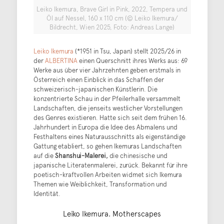
Leiko Ikemura, Brave Girl in Pink, 2022, Tempera und
Öl auf Nessel, 160 x 110 cm (© Leiko Ikemura/
Bildrecht, Wien 2025, Foto: Andreas Lange)
Leiko Ikemura
(*1951 in Tsu, Japan) stellt 2025/26 in
der
ALBERTINA
einen Querschnitt ihres Werks aus: 69
Werke aus über vier Jahrzehnten geben erstmals in
Österreich einen Einblick in das Schaffen der
schweizerisch-japanischen Künstlerin. Die
konzentrierte Schau in der Pfeilerhalle versammelt
Landschaften, die jenseits westlicher Vorstellungen
des Genres existieren. Hatte sich seit dem frühen 16.
Jahrhundert in Europa die Idee des Abmalens und
Festhaltens eines Naturausschnitts als eigenständige
Gattung etabliert, so gehen Ikemuras Landschaften
auf die
Shanshui-Malerei,
die chinesische und
japanische Literatenmalerei, zurück. Bekannt für ihre
poetisch-kraftvollen Arbeiten widmet sich Ikemura
Themen wie Weiblichkeit, Transformation und
Identität.
Leiko Ikemura. Motherscapes