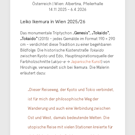
Österreich | Wien: Albertina, Pfeilerhalle
14.11.2025 – 6.4.2026
Leiko Ikemura in Wien 2025/26
Das monumentale Triptychon „
Genesis“, „Tokaido“,
„Tokaido“
(2015) – jedes Gemälde im Format 190 × 290
cm – verdichtet diese Tradition zu einer begehbaren
Bildfolge. Die historische Küstenstraße
Tokaido
zwischen Kyoto und Edo, Hauptinspirationsquelle der
Farbholzschnitte (
ukiyo-e
→
Japanische Kunst
) von
Hiroshige, verwandelt sich bei Ikemura. Die Malerin
erläutert dazu:
„Dieser Reiseweg, der Kyoto und Tokio verbindet,
ist für mich der philosophische Weg der
Wanderung und auch eine Verbindung zwischen
Ost und West, damals bedeutende Welten. Die
utopische Reise mit vielen Stationen kreierte für