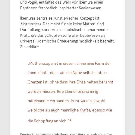
und Vögel, entfaltet das Werk von Ikemura einen
Pantheon fernöstlich inspirierter Seelenwesen.
Ikemuras zentrales künstlerisches Konzept ist
Motherness.
Das meint für sie keine Mutter-Kind-
Darstellung, sondern eine holistische, umarmende
Kraft, die das Schöpferische aller Lebewesen als
universal-kosmische Erneuerungsmöglichkeit begreift.
Sie erklärt:
„Motherscape ist in diesem Sinne eine Form der
Landschaft, die – wie die Natur selbst – ohne
Grenzen ist, ohne dass ihre Einzelheiten benannt
werden müssen. Ihre Elemente sind innig
miteinander verbunden. In ihr wirken sowohl
weibliche als auch männliche Kräfte, ebenso wie
4
die Schöpfung an sich.“
Deshalb zeichnet sich Ikemuras Werk durch eine [im