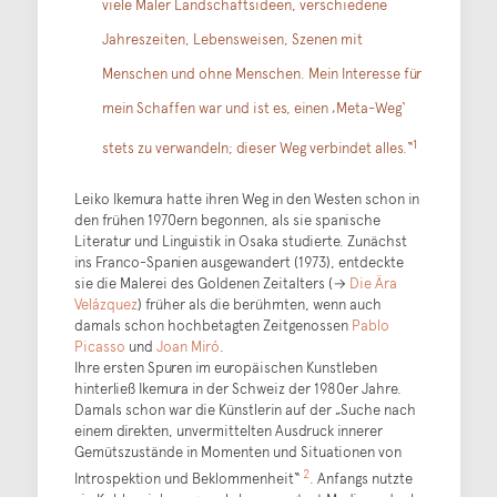
viele Maler Landschaftsideen, verschiedene
Jahreszeiten, Lebensweisen, Szenen mit
Menschen und ohne Menschen. Mein Interesse für
mein Schaffen war und ist es, einen ‚Meta-Weg‘
1
stets zu verwandeln; dieser Weg verbindet alles.“
Leiko Ikemura hatte ihren Weg in den Westen schon in
den frühen 1970ern begonnen, als sie spanische
Literatur und Linguistik in Osaka studierte. Zunächst
ins Franco-Spanien ausgewandert (1973), entdeckte
sie die Malerei des Goldenen Zeitalters (→
Die Ära
Velázquez
) früher als die berühmten, wenn auch
damals schon hochbetagten Zeitgenossen
Pablo
Picasso
und
Joan Miró
.
Ihre ersten Spuren im europäischen Kunstleben
hinterließ Ikemura in der Schweiz der 1980er Jahre.
Damals schon war die Künstlerin auf der „Suche nach
einem direkten, unvermittelten Ausdruck innerer
Gemütszustände in Momenten und Situationen von
2
Introspektion und Beklommenheit“
. Anfangs nutzte