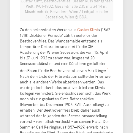
Gustav Klimt, Beethovenfries: Diesen Kuss der ganzen
Welt, 1901-1902, Gesamtmaße 2,15 m x 34,14 m,
Mischtechnik, Belvedere, Wien / Leihgabe in der
Secession, Wien © BDA.
Zu den bekanntesten Werken aus
Gustav Klimt
s (1862–
1918) „Goldener Periode“ zählt zweifellos der
Beethovenfries. Das Wandgemälde entstand als
temporärer Dekorationsmalerei für die XIV.
Ausstellung der Wiener Secession, die vom 15. April
bis 27. Juni 1902 zu sehen war. Insgesamt 20
Secessionskünstler und eine Künstlerin gestalteten
1
den Raum für die Beethovenstatue von Max Klinger.
Nach dem Ende der Präsentation sollte der Fries wie
auch alle anderen Werke abgerissen werden. Das
wurde jedoch durch das positive Urteil von Klimts
Kollegen verhindert. Sie entschlossen sich, das Werk
noch bis zur geplanten Klimt-Retrospektive
(November bis Dezember 1903; XVIII. Ausstellung) zu
erhalten. Der Beethovenfries blieb daher auch
während der folgenden drei Secessionsausstellung
vorerst - vermutlich verdeckt - an seinem Platz. Der
Sammler Carl Reininghaus (1857─1929) erwarb nach
Beendigung der Klimt-Schau das Werk und versicherte