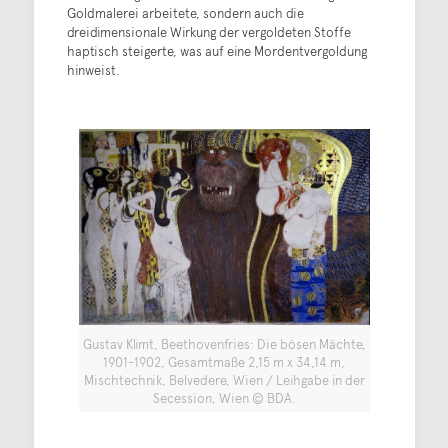
Goldmalerei arbeitete, sondern auch die
dreidimensionale Wirkung der vergoldeten Stoffe
haptisch steigerte, was auf eine Mordentvergoldung
hinweist.
Gustav Klimt, Beethovenfries: Die bösen Mächte,
1901-1902, Gesamtmaße 2,15 m x 34,14 m,
Mischtechnik, Belvedere, Wien / Leihgabe in der
Secession, Wien © BDA.