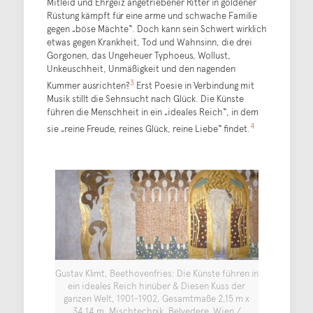
Mitleid und Ehrgeiz angetriebener Ritter in goldener
Rüstung kämpft für eine arme und schwache Familie
gegen „böse Mächte“. Doch kann sein Schwert wirklich
etwas gegen Krankheit, Tod und Wahnsinn, die drei
Gorgonen, das Ungeheuer Typhoeus, Wollust,
Unkeuschheit, Unmäßigkeit und den nagenden
3
Kummer ausrichten?
Erst Poesie in Verbindung mit
Musik stillt die Sehnsucht nach Glück. Die Künste
führen die Menschheit in ein „ideales Reich“, in dem
4
sie „reine Freude, reines Glück, reine Liebe“ findet.
Gustav Klimt, Beethovenfries: Die Künste führen in
ein ideales Reich hinüber & Diesen Kuss der
ganzen Welt, 1901-1902, Gesamtmaße 2,15 m x
34,14 m, Mischtechnik, Belvedere, Wien /