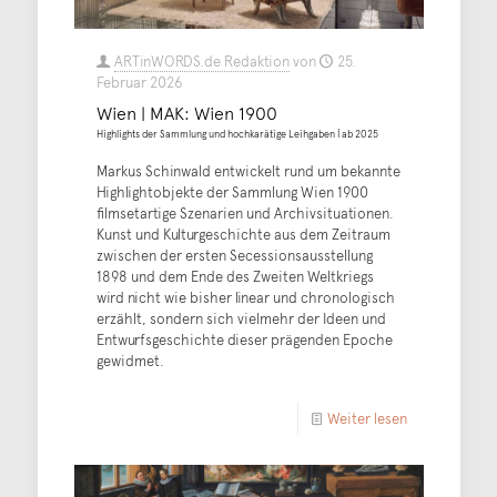
ARTinWORDS.de Redaktion
von
25.
Februar 2026
Wien | MAK: Wien 1900
Highlights der Sammlung und hochkarätige Leihgaben | ab 2025
Markus Schinwald entwickelt rund um bekannte
Highlightobjekte der Sammlung Wien 1900
filmsetartige Szenarien und Archivsituationen.
Kunst und Kulturgeschichte aus dem Zeitraum
zwischen der ersten Secessionsausstellung
1898 und dem Ende des Zweiten Weltkriegs
wird nicht wie bisher linear und chronologisch
erzählt, sondern sich vielmehr der Ideen und
Entwurfsgeschichte dieser prägenden Epoche
gewidmet.
Weiter lesen