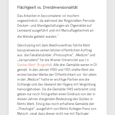
Flächigkeit vs. Dreidimensionalität
Das Arbeiten in Seccomalerei ist insofern
ungewöhnlich, da während der Ringstraßen-Periode
Decken- und Wandgestaltungen als Ölgemälde auf
Leinwand ausgeführt und mit Marouflagetechnik an
7
die Wände geklebt wurden.
Gleichzeitig mit dem Beethovenfries führte Klimt
beispielsweise seinen letzten öffentlichen Auftrag
aus: die Fakultätsbilder „Philosophie“, „Medizin“ und
„Jurisprudenz“ für die Wiener Universität aus (→
Gustav Klimt: Biografie
). Alle drei Gemälde waren in Öl
gemalt. In den Jahren 1900 und 1901 stellte Klimt die
ersten beiden Werke der Öffentlichkeit vor. Vor allem
in der „Medizin“ hatte er wichtige Partien wie die
Schlange und das Gewand der Hygeia mit Vergoldung
hervorgehoben. Da die Gemälde 1945 verbrannt sind,
geben nur noch Fotografien einen Eindruck von der in
diesen Jahren steigenden Bedeutung des Goldes in
Klimts Werk. Einzig das noch erhaltene Gemälde der
„Theologie“, ausgeführt von Klimts Kollegen Franz von
Matsch, zeigt dass dieser nicht nur mit flächiger