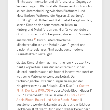
Klimts experimenteller und differenzierter Zugang zur
Verwendung von Blattmetallauflagen zeigt sich auch in
seiner Unterscheidung zwischen Blattmetall und
Metallfarben. Während die Figuren „Erwartung“,
„Erfüllung“ und „Ritter“ mit Blattmetall belegt wurden,
setzte Klimt an den ornamentalen Teilen im
Hintergrund Metallfarben ein. Hierfür verwendete er
Gold-, Bronze- und Silberpulver, das er mit Zinkweiß
16
ausmischte.
Durch unterschiedliche
Mischverhältnisse von Metallpulver, Pigment und
Bindemittel gelang es Klimt auch, verschiedene
Glanzeffekte zu erzeugen.
Gustav Klimt ist demnach nicht nur ein Produzent von
häufig kopierten Glanzstücken österreichischer
Malerei, sondern auch ein höchst innovativer Künstler,
was seine Materialverwendung betraf. Da
technologische Untersuchungen zu einigen der
Hauptwerke wie zum Beispiel „Der Kuss“ (→
Gustav
Klimt: Der Kuss (1907/08)
) oder „Adele Bloch-Bauer I“
(1907, Privatbesitz, Neue Galerie →
Gustav Klimt:
Adele Bloch-Bauer I und Adele Bloch-Bauer II
)
ausstehen, werden Erkenntnisse daraus das Bild des
„goldenen Klimt“ vermutlich noch weiter bereichern.