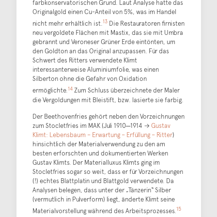
farbkonservatorischen Grund. Laut Analyse hatte das
Originalgold einen Cu-Anteil von 5%, was im Handel
13
nicht mehr erhältlich ist.
Die Restauratoren firnisten
neu vergoldete Flächen mit Mastix, das sie mit Umbra
gebrannt und Veroneser Grüner Erde eintönten, um
den Goldton an das Original anzupassen. Für das
Schwert des Ritters verwendete Klimt
interessanterweise Aluminiumfolie, was einen
Silberton ohne die Gefahr von Oxidation
14
ermöglichte.
Zum Schluss überzeichnete der Maler
die Vergoldungen mit Bleistift, bzw. lasierte sie farbig.
Der Beethovenfries gehört neben den Vorzeichnungen
zum Stocletfries im MAK (Juli 1910─1914 →
Gustav
Klimt: Lebensbaum – Erwartung – Erfüllung – Ritter
)
hinsichtlich der Materialverwendung zu den am
besten erforschten und dokumentierten Werken
Gustav Klimts. Der Materialluxus Klimts ging im
Stocletfries sogar so weit, dass er für Vorzeichnungen
(!) echtes Blattplatin und Blattgold verwendete. Da
Analysen belegen, dass unter der „Tänzerin“ Silber
(vermutlich in Pulverform) liegt, änderte Klimt seine
15
Materialvorstellung während des Arbeitsprozesses.