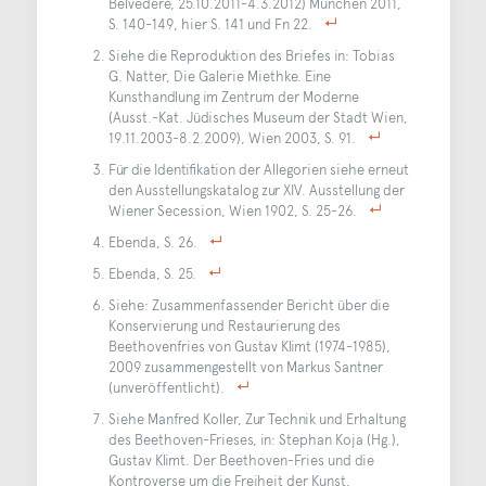
Belvedere, 25.10.2011-4.3.2012) München 2011,
S. 140-149, hier S. 141 und Fn 22.
Siehe die Reproduktion des Briefes in: Tobias
G. Natter, Die Galerie Miethke. Eine
Kunsthandlung im Zentrum der Moderne
(Ausst.-Kat. Jüdisches Museum der Stadt Wien,
19.11.2003-8.2.2009), Wien 2003, S. 91.
Für die Identifikation der Allegorien siehe erneut
den Ausstellungskatalog zur XIV. Ausstellung der
Wiener Secession, Wien 1902, S. 25-26.
Ebenda, S. 26.
Ebenda, S. 25.
Siehe: Zusammenfassender Bericht über die
Konservierung und Restaurierung des
Beethovenfries von Gustav Klimt (1974-1985),
2009 zusammengestellt von Markus Santner
(unveröffentlicht).
Siehe Manfred Koller, Zur Technik und Erhaltung
des Beethoven-Frieses, in: Stephan Koja (Hg.),
Gustav Klimt. Der Beethoven-Fries und die
Kontroverse um die Freiheit der Kunst,