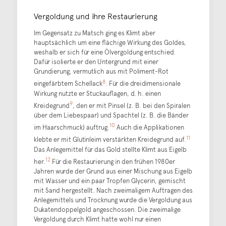
Vergoldung und ihre Restaurierung
Im Gegensatz zu Matsch ging es Klimt aber
hauptsächlich um eine flächige Wirkung des Goldes,
weshalb er sich für eine Ölvergoldung entschied.
Dafür isolierte er den Untergrund mit einer
Grundierung, vermutlich aus mit Poliment-Rot
8
eingefärbtem Schellack
. Für die dreidimensionale
Wirkung nutzte er Stuckauflagen, d. h. einen
9
Kreidegrund
, den er mit Pinsel (z. B. bei den Spiralen
über dem Liebespaar) und Spachtel (z. B. die Bänder
10
im Haarschmuck) auftrug.
Auch die Applikationen
11
klebte er mit Glutinleim verstärkten Kreidegrund auf.
Das Anlegemittel für das Gold stellte Klimt aus Eigelb
12
her.
Für die Restaurierung in den frühen 1980er
Jahren wurde der Grund aus einer Mischung aus Eigelb
mit Wasser und ein paar Tropfen Glycerin, gemischt
mit Sand hergestellt. Nach zweimaligem Auftragen des
Anlegemittels und Trocknung wurde die Vergoldung aus
Dukatendoppelgold angeschossen. Die zweimalige
Vergoldung durch Klimt hatte wohl nur einen