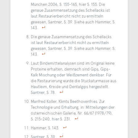
München 2006, S. 155-165, hier S. 155. Die
genaue Zusammensetzung des Schellacks ist
laut Restaurierbericht nicht zu ermitteln
gewesen, Santner, S. 39. Siehe auch Hammer, S.
143.
Die genaue Zusammensetzung des Schellacks
ist laut Restaurierbericht nicht zu ermitteln
gewesen, Santner, S. 39. Siehe auch Hammer, S.
143.
Laut Bindemittelanalysen sind im Original keine
Proteine erhalten, demnach sind Gips, Gips-
Kalk Mischung oder Weißzement denkbar. Für
die Restaurierung wurde die Stuckaturmasse aus
Hautleim, Kreide und Dentalgips hergestellt.
Santner, S. 78.
Manfred Koller, Klimts Beethovenfries. Zur
Technologie und Erhaltung, in: Mitteilungen der
österreichischen Galerie, Nr. 66/67 (1978/79),
S. 215-240, hier S. 231.
Hammer, S. 143.
Santner, S. 39.