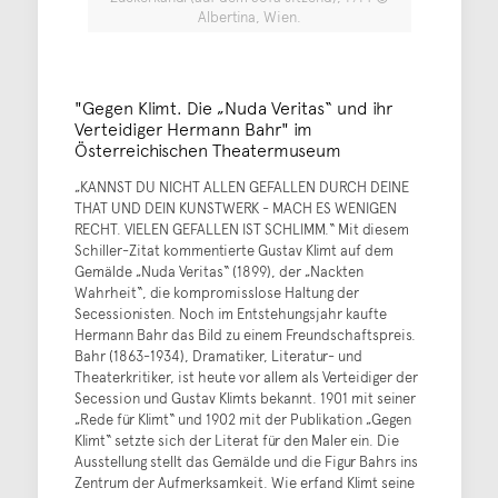
Albertina, Wien.
"Gegen Klimt. Die „Nuda Veritas“ und ihr
Verteidiger Hermann Bahr" im
Österreichischen Theatermuseum
„KANNST DU NICHT ALLEN GEFALLEN DURCH DEINE
THAT UND DEIN KUNSTWERK - MACH ES WENIGEN
RECHT. VIELEN GEFALLEN IST SCHLIMM.“ Mit diesem
Schiller-Zitat kommentierte Gustav Klimt auf dem
Gemälde „Nuda Veritas“ (1899), der „Nackten
Wahrheit“, die kompromisslose Haltung der
Secessionisten. Noch im Entstehungsjahr kaufte
Hermann Bahr das Bild zu einem Freundschaftspreis.
Bahr (1863-1934), Dramatiker, Literatur- und
Theaterkritiker, ist heute vor allem als Verteidiger der
Secession und Gustav Klimts bekannt. 1901 mit seiner
„Rede für Klimt“ und 1902 mit der Publikation „Gegen
Klimt“ setzte sich der Literat für den Maler ein. Die
Ausstellung stellt das Gemälde und die Figur Bahrs ins
Zentrum der Aufmerksamkeit. Wie erfand Klimt seine