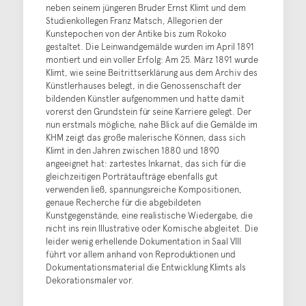
neben seinem jüngeren Bruder Ernst Klimt und dem
Studienkollegen Franz Matsch, Allegorien der
Kunstepochen von der Antike bis zum Rokoko
gestaltet. Die Leinwandgemälde wurden im April 1891
montiert und ein voller Erfolg: Am 25. März 1891 wurde
Klimt, wie seine Beitrittserklärung aus dem Archiv des
Künstlerhauses belegt, in die Genossenschaft der
bildenden Künstler aufgenommen und hatte damit
vorerst den Grundstein für seine Karriere gelegt. Der
nun erstmals mögliche, nahe Blick auf die Gemälde im
KHM zeigt das große malerische Können, dass sich
Klimt in den Jahren zwischen 1880 und 1890
angeeignet hat: zartestes Inkarnat, das sich für die
gleichzeitigen Porträtaufträge ebenfalls gut
verwenden ließ, spannungsreiche Kompositionen,
genaue Recherche für die abgebildeten
Kunstgegenstände, eine realistische Wiedergabe, die
nicht ins rein Illustrative oder Komische abgleitet. Die
leider wenig erhellende Dokumentation in Saal VIII
führt vor allem anhand von Reproduktionen und
Dokumentationsmaterial die Entwicklung Klimts als
Dekorationsmaler vor.