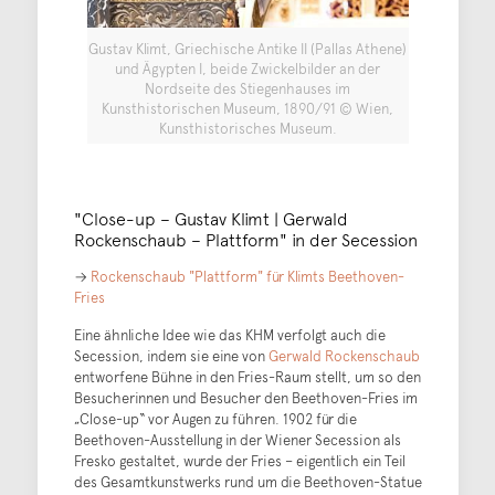
Gustav Klimt, Griechische Antike II (Pallas Athene)
und Ägypten I, beide Zwickelbilder an der
Nordseite des Stiegenhauses im
Kunsthistorischen Museum, 1890/91 © Wien,
Kunsthistorisches Museum.
"Close-up – Gustav Klimt | Gerwald
Rockenschaub – Plattform" in der Secession
→
Rockenschaub "Plattform" für Klimts Beethoven-
Fries
Eine ähnliche Idee wie das KHM verfolgt auch die
Secession, indem sie eine von
Gerwald Rockenschaub
entworfene Bühne in den Fries-Raum stellt, um so den
Besucherinnen und Besucher den Beethoven-Fries im
„Close-up“ vor Augen zu führen. 1902 für die
Beethoven-Ausstellung in der Wiener Secession als
Fresko gestaltet, wurde der Fries – eigentlich ein Teil
des Gesamtkunstwerks rund um die Beethoven-Statue