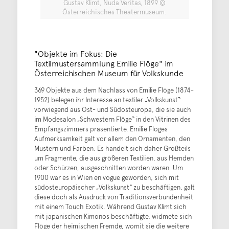
Gustav Klimt, Nuda Veritas, 1899 ©
Österreichisches Theatermuseum.
"Objekte im Fokus: Die
Textilmustersammlung Emilie Flöge" im
Österreichischen Museum für Volkskunde
369 Objekte aus dem Nachlass von Emilie Flöge (1874-
1952) belegen ihr Interesse an textiler „Volkskunst“
vorwiegend aus Ost- und Südosteuropa, die sie auch
im Modesalon „Schwestern Flöge“ in den Vitrinen des
Empfangszimmers präsentierte. Emilie Flöges
Aufmerksamkeit galt vor allem den Ornamenten, den
Mustern und Farben. Es handelt sich daher Großteils
um Fragmente, die aus größeren Textilien, aus Hemden
oder Schürzen, ausgeschnitten worden waren. Um
1900 war es in Wien en vogue geworden, sich mit
südosteuropäischer „Volkskunst“ zu beschäftigen, galt
diese doch als Ausdruck von Traditionsverbundenheit
mit einem Touch Exotik. Während Gustav Klimt sich
mit japanischen Kimonos beschäftigte, widmete sich
Flöge der heimischen Fremde, womit sie die weitere