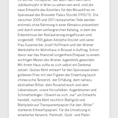
Jubiläumsjahr in Wien zu sehen sein wird, sind die
neun Entwürfe des Künstlers für den Mosaikfries im
Speisesaal des Brüsseler Palais Stoclet (1910/11). Die
zwischen 2005 und 2011 restaurierten Teile werden
erstmals ohne Rahmung in einer Klimabox präsentiert
und durch einen umfangreichen Katalog, in dem die
Erkenntnisse der Restaurierung eingeflossen sind,
vorgestellt. 1905 gaben Adolphe Stoclet und seine
Frau Suzanne bei Josef Hoffmann und der Wiener
Werkstätte ihr Wohnhaus in Brüssel in Auftrag. Schon
davor war das finanziell sorgenfreie Ehepaar zu einem
wichtigen Mäzen des Wiener Jugendstils geworden.
Mit ihrem Haus sollte es sich selbst ein Denkmal
setzen. Gustav Klimt entwarf für den Speisesaal einen
goldenen Fries mit den Figuren der Erwartung (auch
chinesische Tänzerin), der Erfüllung, dem nahezu
abstrakten Ritter, dem Rosenstrauch und dem
Lebensbaum, sowie Horusfalken, Augenblumen und
Schmetterlingen. Obwohl es sich „nur“ um Entwürfe
handelt, nutzte Klimt reichlich Blattgold und
Blattplatin auf Transparentpapier (für den „Ritter“
stärkeres Entwurfspapier). Für die Umsetzung in
emailierter Keramik, Perlmutt, Gold- und Platin-