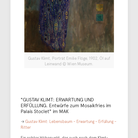
Gustav Klimt, Porträt Emilie Flöge, 1902, Öl auf
Leinwand © Wien Museum.
"GUSTAV KLIMT: ERWARTUNG UND
ERFÜLLUNG. Entwürfe zum Mosaikfries im
Palais Stoclet" im MAK
→
Gustav Klimt: Lebensbaum – Erwartung – Erfüllung –
Ritter
Ein echter Höhepunkt, der auch nach dem Klimt-