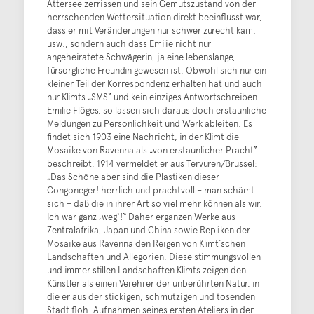
Attersee zerrissen und sein Gemütszustand von der
herrschenden Wettersituation direkt beeinflusst war,
dass er mit Veränderungen nur schwer zurecht kam,
usw., sondern auch dass Emilie nicht nur
angeheiratete Schwägerin, ja eine lebenslange,
fürsorgliche Freundin gewesen ist. Obwohl sich nur ein
kleiner Teil der Korrespondenz erhalten hat und auch
nur Klimts „SMS“ und kein einziges Antwortschreiben
Emilie Flöges, so lassen sich daraus doch erstaunliche
Meldungen zu Persönlichkeit und Werk ableiten. Es
findet sich 1903 eine Nachricht, in der Klimt die
Mosaike von Ravenna als „von erstaunlicher Pracht“
beschreibt. 1914 vermeldet er aus Tervuren/Brüssel:
„Das Schöne aber sind die Plastiken dieser
Congoneger! herrlich und prachtvoll – man schämt
sich – daß die in ihrer Art so viel mehr können als wir.
Ich war ganz ‚weg‘!“ Daher ergänzen Werke aus
Zentralafrika, Japan und China sowie Repliken der
Mosaike aus Ravenna den Reigen von Klimt`schen
Landschaften und Allegorien. Diese stimmungsvollen
und immer stillen Landschaften Klimts zeigen den
Künstler als einen Verehrer der unberührten Natur, in
die er aus der stickigen, schmutzigen und tosenden
Stadt floh. Aufnahmen seines ersten Ateliers in der