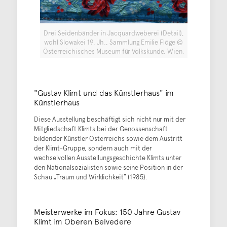
Drei Seidenbänder in Jacquardweberei (Detail),
wohl Slowakei 19. Jh., Sammlung Emilie Flöge ©
Österreichisches Museum für Volkskunde, Wien.
"Gustav Klimt und das Künstlerhaus" im
Künstlerhaus
Diese Ausstellung beschäftigt sich nicht nur mit der
Mitgliedschaft Klimts bei der Genossenschaft
bildender Künstler Österreichs sowie dem Austritt
der Klimt-Gruppe, sondern auch mit der
wechselvollen Ausstellungsgeschichte Klimts unter
den Nationalsozialisten sowie seine Position in der
Schau „Traum und Wirklichkeit“ (1985).
Meisterwerke im Fokus: 150 Jahre Gustav
Klimt im Oberen Belvedere