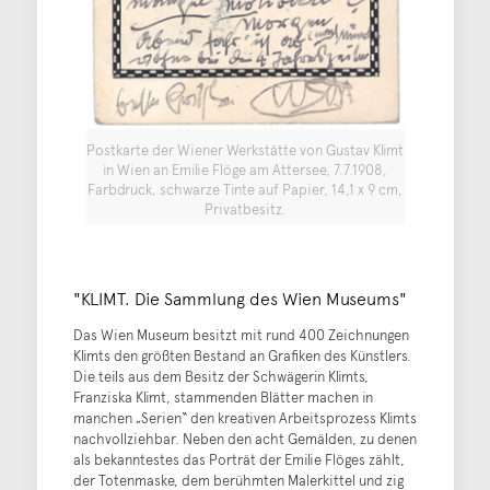
Postkarte der Wiener Werkstätte von Gustav Klimt
in Wien an Emilie Flöge am Attersee, 7.7.1908,
Farbdruck, schwarze Tinte auf Papier, 14,1 x 9 cm,
Privatbesitz.
"KLIMT. Die Sammlung des Wien Museums"
Das Wien Museum besitzt mit rund 400 Zeichnungen
Klimts den größten Bestand an Grafiken des Künstlers.
Die teils aus dem Besitz der Schwägerin Klimts,
Franziska Klimt, stammenden Blätter machen in
manchen „Serien“ den kreativen Arbeitsprozess Klimts
nachvollziehbar. Neben den acht Gemälden, zu denen
als bekanntestes das Porträt der Emilie Flöges zählt,
der Totenmaske, dem berühmten Malerkittel und zig