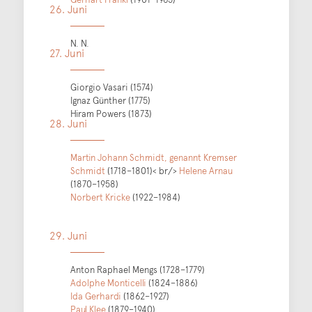
26. Juni
N. N.
27. Juni
Giorgio Vasari (1574)
Ignaz Günther (1775)
Hiram Powers (1873)
28. Juni
Martin Johann Schmidt, genannt Kremser
Schmidt
(1718–1801)< br/>
Helene Arnau
(1870–1958)
Norbert Kricke
(1922–1984)
29. Juni
Anton Raphael Mengs (1728–1779)
Adolphe Monticelli
(1824–1886)
Ida Gerhardi
(1862–1927)
Paul Klee
(1879–1940)