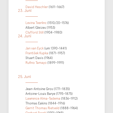
David Heschler
(1611–1667)
23. Juni
Levina Teerlinc
(1510/20–1576)
Albert Gleizes (1953)
Clyfford Still
(1904–1980)
24. Juni
Jan van Eyck
(um 1390–1441)
František Kupka
(1871–1957)
Stuart Davis (1964)
Rufino Tamayo
(1899–1991)
25. Juni
Jean-Antoine Gros (1771–1835)
Antoine-Louis Barye (1795–1875)
Lawrence Alma-Tadema
(1836–1912)
Thomas Eakins (1844–1916)
Gerrit Thomas Rietveld
(1888–1964)
Gerhart Frankl
(1901–1965)