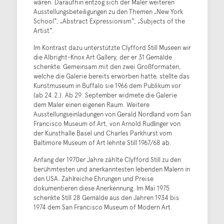
wären. Daraufhin entzog sich der Maler weiteren
Ausstellungsbeteiligungen zu den Themen „New York
School“, „Abstract Expressionism“, „Subjects of the
Artist“.
Im Kontrast dazu unterstützte Clyfford Still Museen wir
die Albright-Knox Art Gallery, der er 31 Gemälde
schenkte. Gemeinsam mit den zwei Großformaten,
welche die Galerie bereits erworben hatte, stellte das
Kunstmuseum in Buffalo sie 1966 dem Publikum vor
(ab 24.2.). Ab 29. September widmete die Galerie
dem Maler einen eigenen Raum. Weitere
Ausstellungseinladungen von Gerald Nordland vom San
Francisco Museum of Art, von Arnold Rudlinger von
der Kunsthalle Basel und Charles Parkhurst vom
Baltimore Museum of Art lehnte Still 1967/68 ab.
Anfang der 1970er Jahre zählte Clyfford Still zu den
berühmtesten und anerkanntesten lebenden Malern in
den USA. Zahlreiche Ehrungen und Preise
dokumentieren diese Anerkennung. Im Mai 1975
schenkte Still 28 Gemälde aus den Jahren 1934 bis
1974 dem San Francisco Museum of Modern Art.