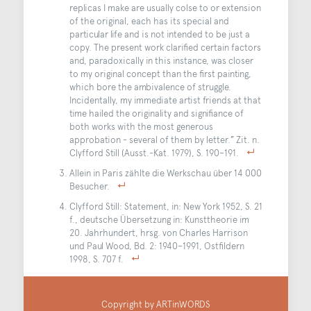
replicas I make are usually colse to or extension
of the original, each has its special and
particular life and is not intended to be just a
copy. The present work clarified certain factors
and, paradoxically in this instance, was closer
to my original concept than the first painting,
which bore the ambivalence of struggle.
Incidentally, my immediate artist friends at that
time hailed the originality and signifiance of
both works with the most generous
approbation - several of them by letter.” Zit. n.
Clyfford Still (Ausst.-Kat. 1979), S. 190–191.
Allein in Paris zählte die Werkschau über 14 000
Besucher.
Clyfford Still: Statement, in: New York 1952, S. 21
f., deutsche Übersetzung in: Kunsttheorie im
20. Jahrhundert, hrsg. von Charles Harrison
und Paul Wood, Bd. 2: 1940–1991, Ostﬁldern
1998, S. 707 f.
Copyright by ARTinWORDS