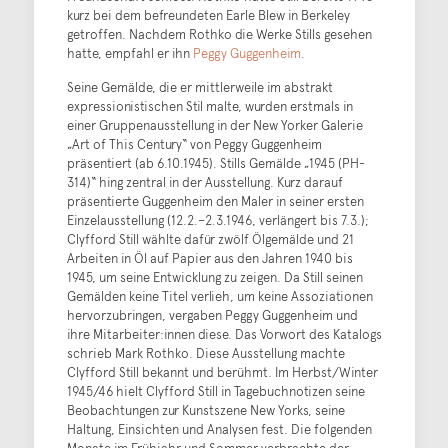
kurz bei dem befreundeten Earle Blew in Berkeley
getroffen. Nachdem Rothko die Werke Stills gesehen
hatte, empfahl er ihn
Peggy Guggenheim
.
Seine Gemälde, die er mittlerweile im abstrakt
expressionistischen Stil malte, wurden erstmals in
einer Gruppenausstellung in der New Yorker Galerie
„Art of This Century“ von Peggy Guggenheim
präsentiert (ab 6.10.1945). Stills Gemälde „1945 (PH-
314)“ hing zentral in der Ausstellung. Kurz darauf
präsentierte Guggenheim den Maler in seiner ersten
Einzelausstellung (12.2.–2.3.1946, verlängert bis 7.3.);
Clyfford Still wählte dafür zwölf Ölgemälde und 21
Arbeiten in Öl auf Papier aus den Jahren 1940 bis
1945, um seine Entwicklung zu zeigen. Da Still seinen
Gemälden keine Titel verlieh, um keine Assoziationen
hervorzubringen, vergaben Peggy Guggenheim und
ihre Mitarbeiter:innen diese. Das Vorwort des Katalogs
schrieb Mark Rothko. Diese Ausstellung machte
Clyfford Still bekannt und berühmt. Im Herbst/Winter
1945/46 hielt Clyfford Still in Tagebuchnotizen seine
Beobachtungen zur Kunstszene New Yorks, seine
Haltung, Einsichten und Analysen fest. Die folgenden