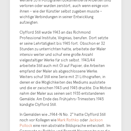
weitere 35 in Fotografien dokumentierte Arbeiten sind
verloren oder wurden zerstört, auch wenn einige von
ihnen – wie der Künstler selbst zugeben musste –
wichtige Verbindungen in seiner Entwicklung
aufzeigten.
Clyfford Still wurde 1943 an das Richmond
Professional Institute, Virginias, berufen. Dort setzte
er seine Lehrtätigkeit bis 1945 fort. Obschon er 32
Stunden zu unterrichten hatte, arbeitete der Maler
intensiv weiter und schuf eine große Anzahl
vielgestaltiger Werke für sich selbst. 1943/44
arbeitete Still auch mit Öl auf Papier, die Arbeiten
empfand der Maler als abgeschlossene Werke.
Weiters schuf Still eine Serie mit 21 Lithografien, in
denen er die Möglichkeiten des Mediums auslotete
und die er zwischen 1943 und 1945 druckte. Die Motive
nahm der Maler aus seinen seit 1935 entstandenen
Gemälde. Am Ende des Frühjahrs-Trimesters 1945
kündigte Clyfford Still.
In Gemälden wie „1944-N No. 2“ hatte Clyfford Still
noch vor Kollegen wie
Mark Rothko
oder
Jackson
Pollock
eine rein abstrakte Bildsprache entwickelt. Im