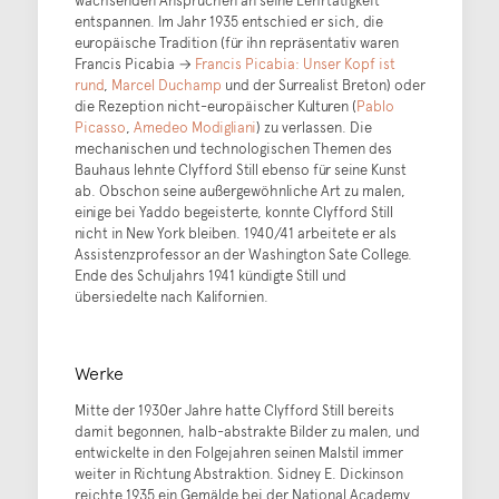
wachsenden Ansprüchen an seine Lehrtätigkeit
entspannen. Im Jahr 1935 entschied er sich, die
europäische Tradition (für ihn repräsentativ waren
Francis Picabia →
Francis Picabia: Unser Kopf ist
rund
,
Marcel Duchamp
und der Surrealist Breton) oder
die Rezeption nicht-europäischer Kulturen (
Pablo
Picasso
,
Amedeo Modigliani
) zu verlassen. Die
mechanischen und technologischen Themen des
Bauhaus lehnte Clyfford Still ebenso für seine Kunst
ab. Obschon seine außergewöhnliche Art zu malen,
einige bei Yaddo begeisterte, konnte Clyfford Still
nicht in New York bleiben. 1940/41 arbeitete er als
Assistenzprofessor an der Washington Sate College.
Ende des Schuljahrs 1941 kündigte Still und
übersiedelte nach Kalifornien.
Werke
Mitte der 1930er Jahre hatte Clyfford Still bereits
damit begonnen, halb-abstrakte Bilder zu malen, und
entwickelte in den Folgejahren seinen Malstil immer
weiter in Richtung Abstraktion. Sidney E. Dickinson
reichte 1935 ein Gemälde bei der National Academy