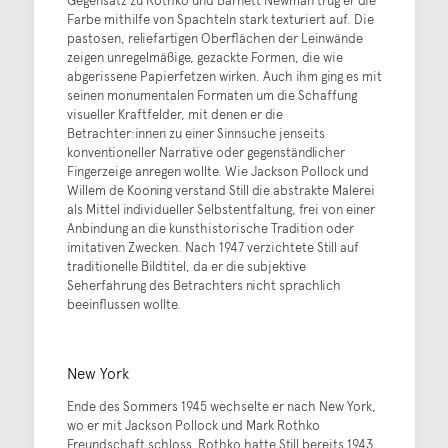
Gegensatz zu Rothko und Barnett Newman trug er die
Farbe mithilfe von Spachteln stark texturiert auf. Die
pastosen, reliefartigen Oberflächen der Leinwände
zeigen unregelmäßige, gezackte Formen, die wie
abgerissene Papierfetzen wirken. Auch ihm ging es mit
seinen monumentalen Formaten um die Schaffung
visueller Kraftfelder, mit denen er die
Betrachter:innen zu einer Sinnsuche jenseits
konventioneller Narrative oder gegenständlicher
Fingerzeige anregen wollte. Wie Jackson Pollock und
Willem de Kooning verstand Still die abstrakte Malerei
als Mittel individueller Selbstentfaltung, frei von einer
Anbindung an die kunsthistorische Tradition oder
imitativen Zwecken. Nach 1947 verzichtete Still auf
traditionelle Bildtitel, da er die subjektive
Seherfahrung des Betrachters nicht sprachlich
beeinflussen wollte.
New York
Ende des Sommers 1945 wechselte er nach New York,
wo er mit Jackson Pollock und Mark Rothko
Freundschaft schloss. Rothko hatte Still bereits 1943