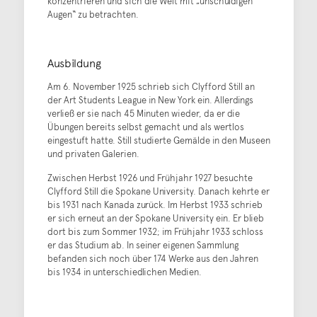
konzentrieren und sich die Welt mit „unschuldigen
Augen“ zu betrachten.
Ausbildung
Am 6. November 1925 schrieb sich Clyfford Still an
der Art Students League in New York ein. Allerdings
verließ er sie nach 45 Minuten wieder, da er die
Übungen bereits selbst gemacht und als wertlos
eingestuft hatte. Still studierte Gemälde in den Museen
und privaten Galerien.
Zwischen Herbst 1926 und Frühjahr 1927 besuchte
Clyfford Still die Spokane University. Danach kehrte er
bis 1931 nach Kanada zurück. Im Herbst 1933 schrieb
er sich erneut an der Spokane University ein. Er blieb
dort bis zum Sommer 1932; im Frühjahr 1933 schloss
er das Studium ab. In seiner eigenen Sammlung
befanden sich noch über 174 Werke aus den Jahren
bis 1934 in unterschiedlichen Medien.