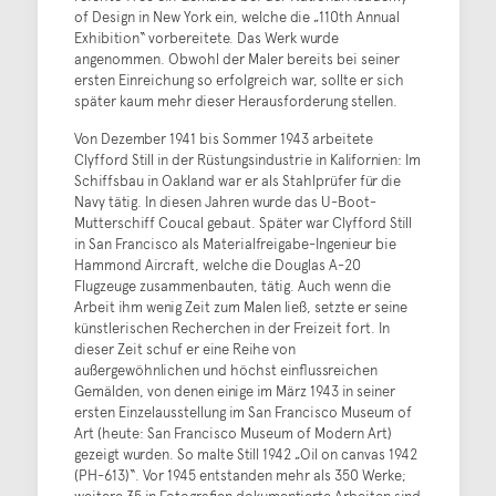
of Design in New York ein, welche die „110th Annual
Exhibition“ vorbereitete. Das Werk wurde
angenommen. Obwohl der Maler bereits bei seiner
ersten Einreichung so erfolgreich war, sollte er sich
später kaum mehr dieser Herausforderung stellen.
Von Dezember 1941 bis Sommer 1943 arbeitete
Clyfford Still in der Rüstungsindustrie in Kalifornien: Im
Schiffsbau in Oakland war er als Stahlprüfer für die
Navy tätig. In diesen Jahren wurde das U-Boot-
Mutterschiff Coucal gebaut. Später war Clyfford Still
in San Francisco als Materialfreigabe-Ingenieur bie
Hammond Aircraft, welche die Douglas A-20
Flugzeuge zusammenbauten, tätig. Auch wenn die
Arbeit ihm wenig Zeit zum Malen ließ, setzte er seine
künstlerischen Recherchen in der Freizeit fort. In
dieser Zeit schuf er eine Reihe von
außergewöhnlichen und höchst einflussreichen
Gemälden, von denen einige im März 1943 in seiner
ersten Einzelausstellung im San Francisco Museum of
Art (heute: San Francisco Museum of Modern Art)
gezeigt wurden. So malte Still 1942 „Oil on canvas 1942
(PH-613)“. Vor 1945 entstanden mehr als 350 Werke;