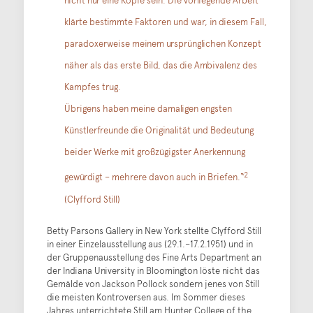
nicht nur eine Kopie sein. Die vorliegende Arbeit
klärte bestimmte Faktoren und war, in diesem Fall,
paradoxerweise meinem ursprünglichen Konzept
näher als das erste Bild, das die Ambivalenz des
Kampfes trug.
Übrigens haben meine damaligen engsten
Künstlerfreunde die Originalität und Bedeutung
beider Werke mit großzügigster Anerkennung
2
gewürdigt – mehrere davon auch in Briefen.“
(Clyfford Still)
Betty Parsons Gallery in New York stellte Clyfford Still
in einer Einzelausstellung aus (29.1.–17.2.1951) und in
der Gruppenausstellung des Fine Arts Department an
der Indiana University in Bloomington löste nicht das
Gemälde von Jackson Pollock sondern jenes von Still
die meisten Kontroversen aus. Im Sommer dieses
Jahres unterrichtete Still am Hunter College of the