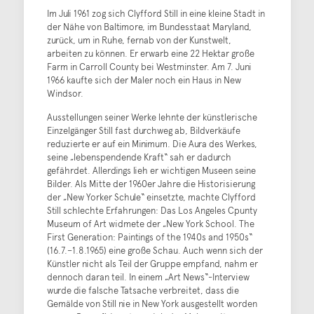
Im Juli 1961 zog sich Clyfford Still in eine kleine Stadt in
der Nähe von Baltimore, im Bundesstaat Maryland,
zurück, um in Ruhe, fernab von der Kunstwelt,
arbeiten zu können. Er erwarb eine 22 Hektar große
Farm in Carroll County bei Westminster. Am 7. Juni
1966 kaufte sich der Maler noch ein Haus in New
Windsor.
Ausstellungen seiner Werke lehnte der künstlerische
Einzelgänger Still fast durchweg ab, Bildverkäufe
reduzierte er auf ein Minimum. Die Aura des Werkes,
seine „lebenspendende Kraft“ sah er dadurch
gefährdet. Allerdings lieh er wichtigen Museen seine
Bilder. Als Mitte der 1960er Jahre die Historisierung
der „New Yorker Schule“ einsetzte, machte Clyfford
Still schlechte Erfahrungen: Das Los Angeles Cpunty
Museum of Art widmete der „New York School. The
First Generation: Paintings of the 1940s and 1950s“
(16.7.–1.8.1965) eine große Schau. Auch wenn sich der
Künstler nicht als Teil der Gruppe empfand, nahm er
dennoch daran teil. In einem „Art News“-Interview
wurde die falsche Tatsache verbreitet, dass die
Gemälde von Still nie in New York ausgestellt worden