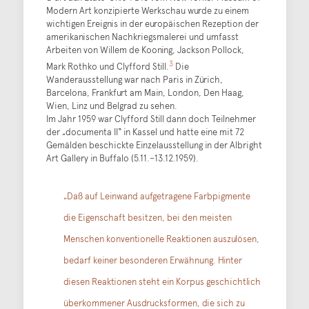
Modern Art konzipierte Werkschau wurde zu einem
wichtigen Ereignis in der europäischen Rezeption der
amerikanischen Nachkriegsmalerei und umfasst
Arbeiten von Willem de Kooning, Jackson Pollock,
3
Mark Rothko und Clyfford Still.
Die
Wanderausstellung war nach Paris in Zürich,
Barcelona, Frankfurt am Main, London, Den Haag,
Wien, Linz und Belgrad zu sehen.
Im Jahr 1959 war Clyfford Still dann doch Teilnehmer
der „documenta II“ in Kassel und hatte eine mit 72
Gemälden beschickte Einzelausstellung in der Albright
Art Gallery in Buffalo (5.11.–13.12.1959).
„Daß auf Leinwand aufgetragene Farbpigmente
die Eigenschaft besitzen, bei den meisten
Menschen konventionelle Reaktionen auszulösen,
bedarf keiner besonderen Erwähnung. Hinter
diesen Reaktionen steht ein Korpus geschichtlich
überkommener Ausdrucksformen, die sich zu