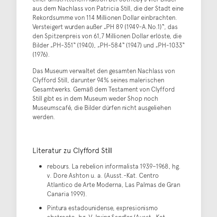
aus dem Nachlass von Patricia Still, die der Stadt eine
Rekordsumme von 114 Millionen Dollar einbrachten.
Versteigert wurden außer „PH 89 (1949-A.No.1)“, das
den Spitzenpreis von 61,7 Millionen Dollar erlöste, die
Bilder „PH-351“ (1940), „PH-584“ (1947) und „PH-1033“
(1976).
Das Museum verwaltet den gesamten Nachlass von
Clyfford Still, darunter 94% seines malerischen
Gesamtwerks. Gemäß dem Testament von Clyfford
Still gibt es in dem Museum weder Shop noch
Museumscafé, die Bilder dürfen nicht ausgeliehen
werden.
Literatur zu Clyfford Still
rebours. La rebelion informalista 1939–1968, hg.
v. Dore Ashton u. a. (Ausst.-Kat. Centro
Atlantico de Arte Moderna, Las Palmas de Gran
Canaria 1999).
Pintura estadounidense, expresionismo