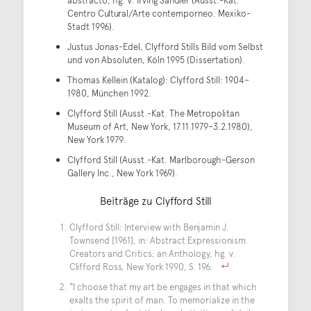
abstracto, hg. V. Irving Sandler (Ausst.-Kat.
Centro Cultural/Arte contemporneo. Mexiko-
Stadt 1996).
Justus Jonas-Edel, Clyfford Stills Bild vom Selbst
und von Absoluten, Köln 1995 (Dissertation).
Thomas Kellein (Katalog): Clyfford Still: 1904–
1980, München 1992.
Clyfford Still (Ausst.-Kat. The Metropolitan
Museum of Art, New York, 17.11.1979–3.2.1980),
New York 1979.
Clyfford Still (Ausst.-Kat. Marlborough-Gerson
Gallery Inc., New York 1969).
Beiträge zu Clyfford Still
Clyfford Still: Interview with Benjamin J.
Townsend [1961], in: Abstract Expressionism.
Creators and Critics; an Anthology, hg. v.
Clifford Ross, New York 1990, S. 196.
“I choose that my art be engages in that which
exalts the spirit of man. To memorialize in the