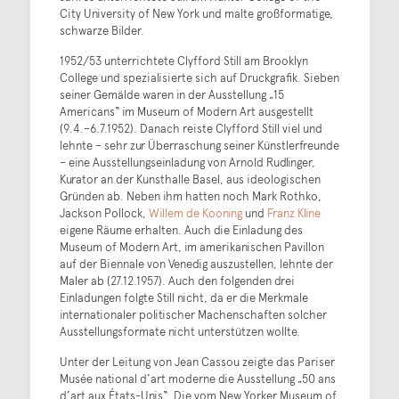
City University of New York und malte großformatige,
schwarze Bilder.
1952/53 unterrichtete Clyfford Still am Brooklyn
College und spezialisierte sich auf Druckgrafik. Sieben
seiner Gemälde waren in der Ausstellung „15
Americans“ im Museum of Modern Art ausgestellt
(9.4.–6.7.1952). Danach reiste Clyfford Still viel und
lehnte – sehr zur Überraschung seiner Künstlerfreunde
– eine Ausstellungseinladung von Arnold Rudlinger,
Kurator an der Kunsthalle Basel, aus ideologischen
Gründen ab. Neben ihm hatten noch Mark Rothko,
Jackson Pollock,
Willem de Kooning
und
Franz Kline
eigene Räume erhalten. Auch die Einladung des
Museum of Modern Art, im amerikanischen Pavillon
auf der Biennale von Venedig auszustellen, lehnte der
Maler ab (27.12.1957). Auch den folgenden drei
Einladungen folgte Still nicht, da er die Merkmale
internationaler politischer Machenschaften solcher
Ausstellungsformate nicht unterstützen wollte.
Unter der Leitung von Jean Cassou zeigte das Pariser
Musée national d’art moderne die Ausstellung „50 ans
d’art aux États-Unis“. Die vom New Yorker Museum of