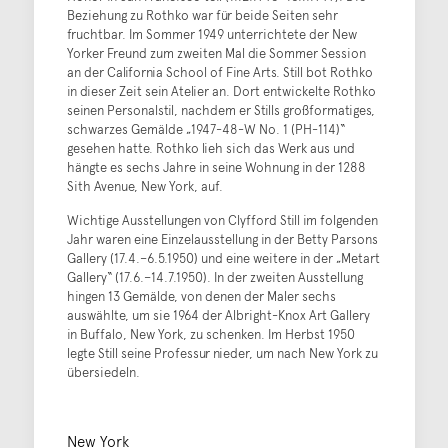
Beziehung zu Rothko war für beide Seiten sehr
fruchtbar. Im Sommer 1949 unterrichtete der New
Yorker Freund zum zweiten Mal die Sommer Session
an der California School of Fine Arts. Still bot Rothko
in dieser Zeit sein Atelier an. Dort entwickelte Rothko
seinen Personalstil, nachdem er Stills großformatiges,
schwarzes Gemälde „1947-48-W No. 1 (PH-114)“
gesehen hatte. Rothko lieh sich das Werk aus und
hängte es sechs Jahre in seine Wohnung in der 1288
Sith Avenue, New York, auf.
Wichtige Ausstellungen von Clyfford Still im folgenden
Jahr waren eine Einzelausstellung in der Betty Parsons
Gallery (17.4.–6.5.1950) und eine weitere in der „Metart
Gallery“ (17.6.–14.7.1950). In der zweiten Ausstellung
hingen 13 Gemälde, von denen der Maler sechs
auswählte, um sie 1964 der Albright-Knox Art Gallery
in Buffalo, New York, zu schenken. Im Herbst 1950
legte Still seine Professur nieder, um nach New York zu
übersiedeln.
New York