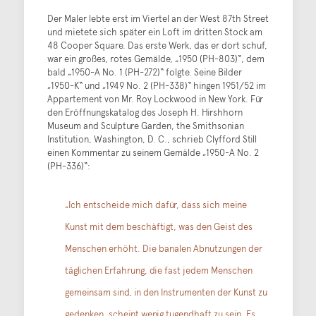
Der Maler lebte erst im Viertel an der West 87th Street
und mietete sich später ein Loft im dritten Stock am
48 Cooper Square. Das erste Werk, das er dort schuf,
war ein großes, rotes Gemälde, „1950 (PH-803)“, dem
bald „1950-A No. 1 (PH-272)“ folgte. Seine Bilder
„1950-K“ und „1949 No. 2 (PH-338)“ hingen 1951/52 im
Appartement von Mr. Roy Lockwood in New York. Für
den Eröffnungskatalog des Joseph H. Hirshhorn
Museum and Sculpture Garden, the Smithsonian
Institution, Washington, D. C., schrieb Clyfford Still
einen Kommentar zu seinem Gemälde „1950-A No. 2
(PH-336)“:
„Ich entscheide mich dafür, dass sich meine
Kunst mit dem beschäftigt, was den Geist des
Menschen erhöht. Die banalen Abnutzungen der
täglichen Erfahrung, die fast jedem Menschen
gemeinsam sind, in den Instrumenten der Kunst zu
gedenken, scheint wenig tugendhaft zu sein. Es