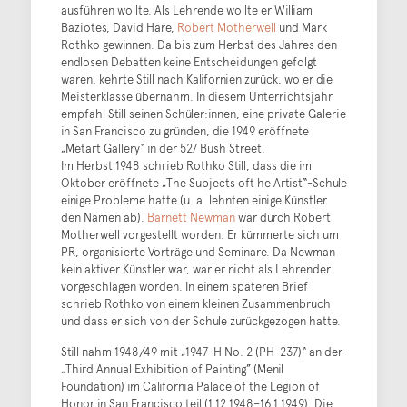
ausführen wollte. Als Lehrende wollte er William
Baziotes, David Hare,
Robert Motherwell
und Mark
Rothko gewinnen. Da bis zum Herbst des Jahres den
endlosen Debatten keine Entscheidungen gefolgt
waren, kehrte Still nach Kalifornien zurück, wo er die
Meisterklasse übernahm. In diesem Unterrichtsjahr
empfahl Still seinen Schüler:innen, eine private Galerie
in San Francisco zu gründen, die 1949 eröffnete
„Metart Gallery“ in der 527 Bush Street.
Im Herbst 1948 schrieb Rothko Still, dass die im
Oktober eröffnete „The Subjects oft he Artist“-Schule
einige Probleme hatte (u. a. lehnten einige Künstler
den Namen ab).
Barnett Newman
war durch Robert
Motherwell vorgestellt worden. Er kümmerte sich um
PR, organisierte Vorträge und Seminare. Da Newman
kein aktiver Künstler war, war er nicht als Lehrender
vorgeschlagen worden. In einem späteren Brief
schrieb Rothko von einem kleinen Zusammenbruch
und dass er sich von der Schule zurückgezogen hatte.
Still nahm 1948/49 mit „1947-H No. 2 (PH-237)“ an der
„Third Annual Exhibition of Painting” (Menil
Foundation) im California Palace of the Legion of
Honor in San Francisco teil (1.12.1948–16.1.1949). Die