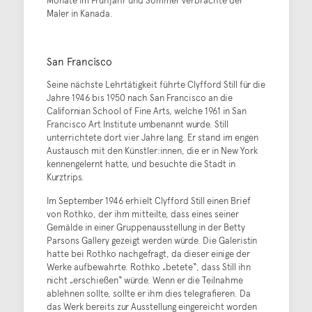
Monate im Frühjahr und Sommer verbrachte der
Maler in Kanada.
San Francisco
Seine nächste Lehrtätigkeit führte Clyfford Still für die
Jahre 1946 bis 1950 nach San Francisco an die
Californian School of Fine Arts, welche 1961 in San
Francisco Art Institute umbenannt wurde. Still
unterrichtete dort vier Jahre lang. Er stand im engen
Austausch mit den Künstler:innen, die er in New York
kennengelernt hatte, und besuchte die Stadt in
Kurztrips.
Im September 1946 erhielt Clyfford Still einen Brief
von Rothko, der ihm mitteilte, dass eines seiner
Gemälde in einer Gruppenausstellung in der Betty
Parsons Gallery gezeigt werden würde. Die Galeristin
hatte bei Rothko nachgefragt, da dieser einige der
Werke aufbewahrte. Rothko „betete“, dass Still ihn
nicht „erschießen“ würde. Wenn er die Teilnahme
ablehnen sollte, sollte er ihm dies telegrafieren. Da
das Werk bereits zur Ausstellung eingereicht worden