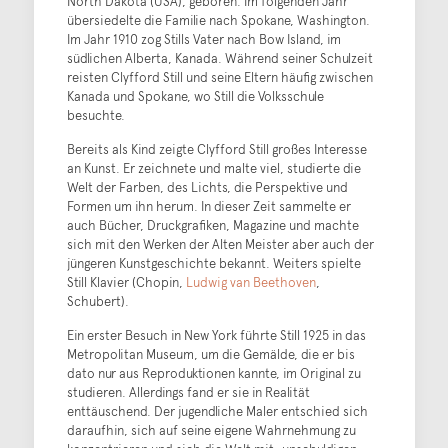
North Dakota (USA), geboren. Im folgenden Jahr
übersiedelte die Familie nach Spokane, Washington.
Im Jahr 1910 zog Stills Vater nach Bow Island, im
südlichen Alberta, Kanada. Während seiner Schulzeit
reisten Clyfford Still und seine Eltern häufig zwischen
Kanada und Spokane, wo Still die Volksschule
besuchte.
Bereits als Kind zeigte Clyfford Still großes Interesse
an Kunst. Er zeichnete und malte viel, studierte die
Welt der Farben, des Lichts, die Perspektive und
Formen um ihn herum. In dieser Zeit sammelte er
auch Bücher, Druckgrafiken, Magazine und machte
sich mit den Werken der Alten Meister aber auch der
jüngeren Kunstgeschichte bekannt. Weiters spielte
Still Klavier (Chopin,
Ludwig van Beethoven
,
Schubert).
Ein erster Besuch in New York führte Still 1925 in das
Metropolitan Museum, um die Gemälde, die er bis
dato nur aus Reproduktionen kannte, im Original zu
studieren. Allerdings fand er sie in Realität
enttäuschend. Der jugendliche Maler entschied sich
daraufhin, sich auf seine eigene Wahrnehmung zu