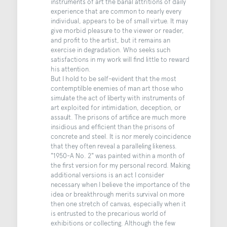
instruments of art the banal attritions of daily
experience that are common to nearly every
individual, appears to be of small virtue. It may
give morbid pleasure to the viewer or reader,
and profit to the artist, but it remains an
exercise in degradation. Who seeks such
satisfactions in my work will find little to reward
his attention.
But I hold to be self-evident that the most
contemptilble enemies of man art those who
simulate the act of liberty with instruments of
art exploited for intimidation, deception, or
assault. The prisons of artifice are much more
insidious and efficient than the prisons of
concrete and steel. It is nor merely coincidence
that they often reveal a paralleling likeness.
"1950-A No. 2" was painted within a month of
the first version for my personal record. Making
additional versions is an act I consider
necessary when I believe the importance of the
idea or breakthrough merits survival on more
then one stretch of canvas, especially when it
is entrusted to the precarious world of
exhibitions or collecting. Although the few