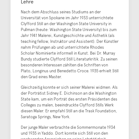
Lehre
Nach dem Abschluss seines Studiums an der
Universität von Spokane im Jahr 1933 unterrichtete
Clyfford Still an der Washington State University in
Pullman (heute: Washington State University) bis zum
Jahr 1941 Malerei, Kunstgeschichte und Ästhetik (als
teaching fellow, Instruktor und Assistent). Der Künstler
nahm Prüfungen ab und unterrichtete Rhodes
Scholar Nominierte informell in Kunst. Bei Dr. Murray
Bundy studierte Clyfford Still Literaturkritik. Zu seinen
besonderen Interessen zählten die Schriften von
Plato, Longinus und Benedetto Croce. 1935 erhielt Still
den Grad eines Master.
Gleichzeitig konnte er sich seiner Malerei widmen. Als
der Porträtist Sidney E. Dichinson an die Washington
State kam, um ein Porträt des ersten Präsidenten des
Colleges zu malen, beeindruckte Clyfford Stills Werk
diesen Maler. Er empfahl Still an die Trask Foundation,
Saratoga Springs, New York.
Der junge Maler verbrachte die Sommermonate 1934
und 1935 in Yaddo. Dort konnte sich Still von den