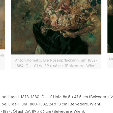
bei
An
Anton Romako, Die Rosenpflückerin, um 1882-
,
1884, Öl auf LW, 89 x 66 cm (Belvedere, Wien).
ei Lissa I, 1878-1880, Öl auf Holz, 86,5 x 47,5 cm (Belvedere, 
bei Lissa II, um 1880-1882, 24 x 18 cm (Belvedere, Wien).
1884, Öl auf LW, 89 x 66 cm (Belvedere, Wien).