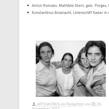
Anton Romako, Mathilde Stern, geb. Porges, 1
Konstantinos Bolanachi, Linienschiff Kaiser in
ARTinWORDS.de Redaktion
von
20.
November 2022