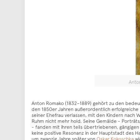
Anton
Anton Romako (1832–1889) gehört zu den bedeute
den 1850er Jahren außerordentlich erfolgreiche Po
seiner Ehefrau verlassen, mit den Kindern nach Wi
Ruhm nicht mehr hold. Seine Gemälde - Porträts
- fanden mit ihren teils übertriebenen, gängig
keine positive Resonanz in der Hauptstadt des H
um zwanzig Jahre später von
Oskar Kokoschka
wi