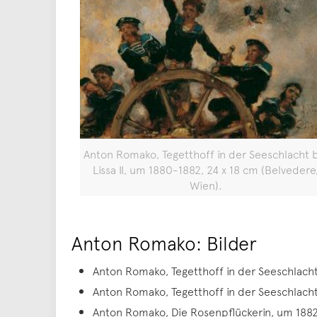
Anton Romako, Tegetthoff in der Seeschlacht 
Lissa II, um 1880-1882, 24 x 18 cm (Belvedere
Wien).
Anton Romako: Bilder
Anton Romako, Tegetthoff in der Seeschlacht b
Anton Romako, Tegetthoff in der Seeschlacht 
Anton Romako, Die Rosenpflückerin, um 1882-