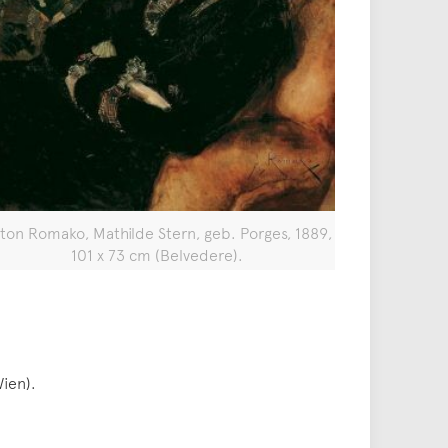
ton Romako, Mathilde Stern, geb. Porges, 1889,
101 x 73 cm (Belvedere).
Wien).