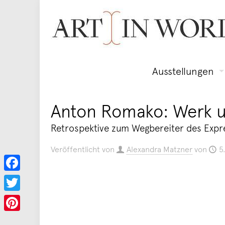
Ausstellungen
Anton Romako: Werk 
Retrospektive zum Wegbereiter des Exp
Veröffentlicht von
Alexandra Matzner
von
5
Facebook
Twitter
Pinterest