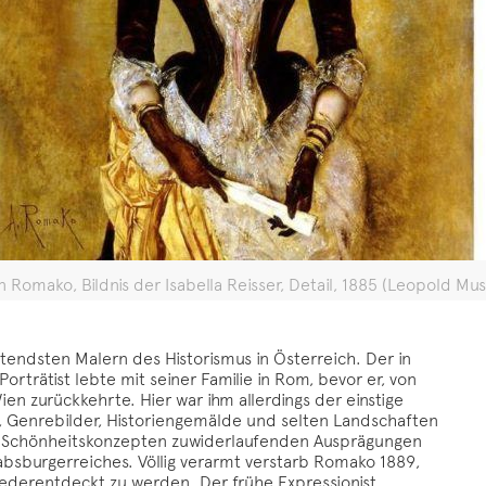
 Romako, Bildnis der Isabella Reisser, Detail, 1885 (Leopold M
ndsten Malern des Historismus in Österreich. Der in
rträtist lebte mit seiner Familie in Rom, bevor er, von
en zurückkehrte. Hier war ihm allerdings der einstige
, Genrebilder, Historiengemälde und selten Landschaften
en Schönheitskonzepten zuwiderlaufenden Ausprägungen
absburgerreiches. Völlig verarmt verstarb Romako 1889,
ederentdeckt zu werden. Der frühe Expressionist