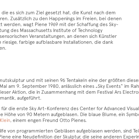
ie es sich zum Ziel gesetzt hat, die Kunst nach dem
eren. Zusätzlich zu den Happenings im Freien, bei denen
zt werden, wagt Piene 1969 mit der Schaffung des Sky-
tung des Massachusetts Institute of Technology
isensorischen Veranstaltungen, an denen sich Künstler
 riesige, farbige aufblasbare Installationen, die dank
en.
mutskulptur und mit seinen 96 Tentakeln eine der größten dieser 
Mal am 9. September 1980, anlässlich eines „Sky Events“ im Rah
 dieser Aktion, die in Zusammenhang mit dem Festival Ars Electr
antik, aufgeführt.
 für die erste Sky Art-Konferenz des Center for Advanced Visua
le Höhe von 90 Metern aufgeblasen. Die blaue Blume, ein Sym
Klein
, einem engen Freund Otto Pienes.
Hilfe von programmierten Gebläsen aufgeblasen werden, sind Teil
iene eine Neudefinition der Skulptur, die seine anderen Experi