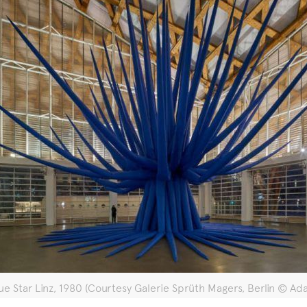
ue Star Linz, 1980 (Courtesy Galerie Sprüth Magers, Berlin © Ada