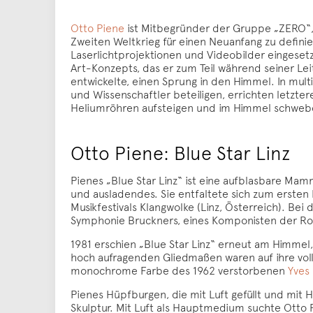
Otto Piene
ist Mitbegründer der Gruppe „ZERO“, d
Zweiten Weltkrieg für einen Neuanfang zu defini
Laserlichtprojektionen und Videobilder eingeset
Art-Konzepts, das er zum Teil während seiner Lei
entwickelte, einen Sprung in den Himmel. In mult
und Wissenschaftler beteiligen, errichten letztere
Heliumröhren aufsteigen und im Himmel schweb
Otto Piene: Blue Star Linz
Pienes „Blue Star Linz“ ist eine aufblasbare Mam
und ausladendes. Sie entfaltete sich zum ersten 
Musikfestivals Klangwolke (Linz, Österreich). Bei
Symphonie Bruckners, eines Komponisten der Rom
1981 erschien „Blue Star Linz“ erneut am Himmel,
hoch aufragenden Gliedmaßen waren auf ihre vol
monochrome Farbe des 1962 verstorbenen
Yves 
Pienes Hüpfburgen, die mit Luft gefüllt und mit 
Skulptur. Mit Luft als Hauptmedium suchte Otto P