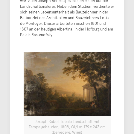
war. Auch Joseph Rebell spezialisierte sich auf die
Landschaftsmalerei. Neben dem Studium verdiente er
sich seinen Lebensunterhalt als Bauzeichner in der
Baukanzlei des Architekten und Bauzeichners Louis
de Montoyer. Dieser arbeitete zwischen 1801 und
1807 an der heutigen Albertina, in der Hofburg und am
Palais Rasumofsky.
Joseph Rebell, Ideale Landschaft mit
Tempelgebäuden, 1808, Öl/Lw, 179 x 243 cm
(Belvedere, Wien)