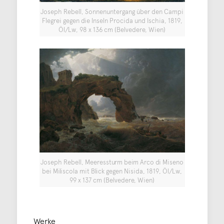
Joseph Rebell, Sonnenuntergang über den Campi
Flegrei gegen die Inseln Procida und Ischia, 1819,
Öl/Lw, 98 x 136 cm (Belvedere, Wien)
Joseph Rebell, Meeressturm beim Arco di Miseno
bei Miliscola mit Blick gegen Nisida, 1819, Öl/Lw,
99 x 137 cm (Belvedere, Wien)
Werke