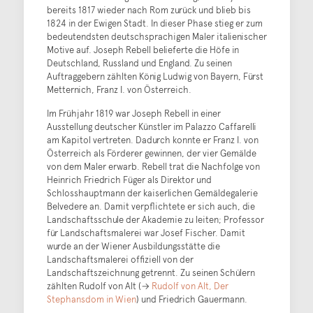
bereits 1817 wieder nach Rom zurück und blieb bis
1824 in der Ewigen Stadt. In dieser Phase stieg er zum
bedeutendsten deutschsprachigen Maler italienischer
Motive auf. Joseph Rebell belieferte die Höfe in
Deutschland, Russland und England. Zu seinen
Auftraggebern zählten König Ludwig von Bayern, Fürst
Metternich, Franz I. von Österreich.
Im Frühjahr 1819 war Joseph Rebell in einer
Ausstellung deutscher Künstler im Palazzo Caffarelli
am Kapitol vertreten. Dadurch konnte er Franz I. von
Österreich als Förderer gewinnen, der vier Gemälde
von dem Maler erwarb. Rebell trat die Nachfolge von
Heinrich Friedrich Füger als Direktor und
Schlosshauptmann der kaiserlichen Gemäldegalerie
Belvedere an. Damit verpflichtete er sich auch, die
Landschaftsschule der Akademie zu leiten; Professor
für Landschaftsmalerei war Josef Fischer. Damit
wurde an der Wiener Ausbildungsstätte die
Landschaftsmalerei offiziell von der
Landschaftszeichnung getrennt. Zu seinen Schülern
zählten Rudolf von Alt (→
Rudolf von Alt, Der
Stephansdom in Wien
) und Friedrich Gauermann.