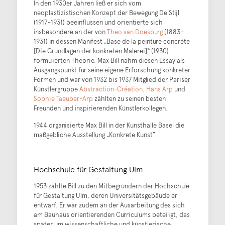
In den 1930er Jahren ließ er sich vom
neoplastizistischen Konzept der Bewegung De Stijl
(1917–1931) beeinflussen und orientierte sich
insbesondere an der von
Theo van Doesburg
(1883–
1931) in dessen Manifest „Base de la peinture concrète
[Die Grundlagen der konkreten Malerei]“ (1930)
formulierten Theorie. Max Bill nahm diesen Essay als
Ausgangspunkt für seine eigene Erforschung konkreter
Formen und war von 1932 bis 1937 Mitglied der Pariser
Künstlergruppe
Abstraction-Création
.
Hans Arp
und
Sophie Taeuber-Arp
zählten zu seinen besten
Freunden und inspirierenden Künstlerkollegen.
1944 organisierte Max Bill in der Kunsthalle Basel die
maßgebliche Ausstellung „Konkrete Kunst“.
Hochschule für Gestaltung Ulm
1953 zählte Bill zu den Mitbegründern der Hochschule
für Gestaltung Ulm, deren Universitätsgebäude er
entwarf. Er war zudem an der Ausarbeitung des sich
am Bauhaus orientierenden Curriculums beteiligt, das
später um wissenschaftliche und künstlerische