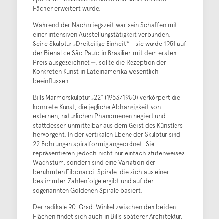
Fächer erweitert wurde.
Während der Nachkriegszeit war sein Schaffen mit
einer intensiven Ausstellungstätigkeit verbunden.
Seine Skulptur „Dreiteilige Einheit“ ‒ sie wurde 1951 auf
der Bienal de São Paulo in Brasilien mit dem ersten
Preis ausgezeichnet ‒, sollte die Rezeption der
Konkreten Kunst in Lateinamerika wesentlich
beeinflussen.
Bills Marmorskulptur „22“ (1953/1980) verkörpert die
konkrete Kunst, die jegliche Abhängigkeit von
externen, natürlichen Phänomenen negiert und
stattdessen unmittelbar aus dem Geist des Künstlers
hervorgeht. In der vertikalen Ebene der Skulptur sind
22 Bohrungen spiralförmig angeordnet. Sie
repräsentieren jedoch nicht nur einfach stufenweises
Wachstum, sondern sind eine Variation der
berühmten Fibonacci-Spirale, die sich aus einer
bestimmten Zahlenfolge ergibt und auf der
sogenannten Goldenen Spirale basiert.
Der radikale 90-Grad-Winkel zwischen den beiden
Flächen findet sich auch in Bills späterer Architektur,