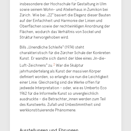
insbesondere der Hochschule für Gestaltung in Ulm
sowie seinem Wohn- und Atelierhaus in Zumikon bei
Zürich. Wie bei „22“ basiert die Eleganz dieser Bauten
auf der Einfachheit und Harmonie der Linien und
Oberflächen sowie der rechtwinkligen Anordnung der
Flächen, wodurch das Verhältnis von Sockel und
Struktur hervorgehoben wird.
Bills „Unendliche Schleife“ (1974) steht
charakteristisch für die Zürcher Schule der Konkreten
Kunst. Er wandte sich damit der Idee eines „In-die-
2
Luft-Zeichnens“ zu.
War die Skulptur
jahrhundertelang als Kunst der massiven Körper
definiert worden, so erlangte sie nun die Leichtigkeit
einer Linie. Gleichzeitig sind die Werke offen für
jedwede Interpretation – oder, wie es Umberto Eco
1962 für die Informelle Kunst so unvergleichlich
ausdruckte – die Betrachter_innen werden zum Teil
des Kunstwerks. Zufall und Unbestimmtheit sind
werkkonstituierende Phänomene.
Ausstellungen und Ehrungen