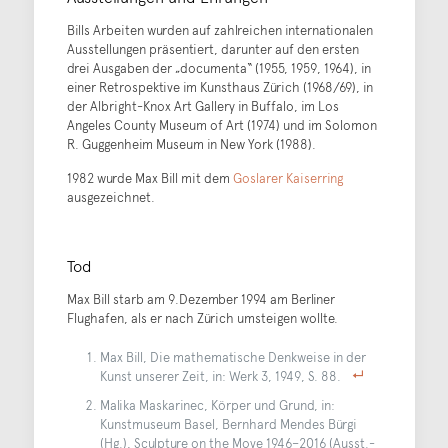
Bills Arbeiten wurden auf zahlreichen internationalen
Ausstellungen präsentiert, darunter auf den ersten
drei Ausgaben der „documenta“ (1955, 1959, 1964), in
einer Retrospektive im Kunsthaus Zürich (1968/69), in
der Albright-Knox Art Gallery in Buffalo, im Los
Angeles County Museum of Art (1974) und im Solomon
R. Guggenheim Museum in New York (1988).
1982 wurde Max Bill mit dem
Goslarer Kaiserring
ausgezeichnet.
Tod
Max Bill starb am 9.Dezember 1994 am Berliner
Flughafen, als er nach Zürich umsteigen wollte.
Max Bill, Die mathematische Denkweise in der
Kunst unserer Zeit, in: Werk 3, 1949, S. 88.
Malika Maskarinec, Körper und Grund, in:
Kunstmuseum Basel, Bernhard Mendes Bürgi
(Hg.), Sculpture on the Move 1946–2016 (Ausst.-