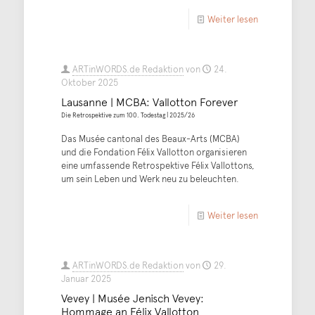
Weiter lesen
ARTinWORDS.de Redaktion
von
24.
Oktober 2025
Lausanne | MCBA: Vallotton Forever
Die Retrospektive zum 100. Todestag | 2025/26
Das Musée cantonal des Beaux-Arts (MCBA)
und die Fondation Félix Vallotton organisieren
eine umfassende Retrospektive Félix Vallottons,
um sein Leben und Werk neu zu beleuchten.
Weiter lesen
ARTinWORDS.de Redaktion
von
29.
Januar 2025
Vevey | Musée Jenisch Vevey:
Hommage an Félix Vallotton