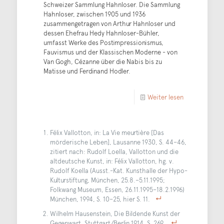
Schweizer Sammlung Hahnloser. Die Sammlung
Hahnloser, zwischen 1905 und 1936
zusammengetragen von Arthur Hahnloser und
dessen Ehefrau Hedy Hahnloser-Bühler,
umfasst Werke des Postimpressionismus,
Fauvismus und der Klassischen Moderne - von
Van Gogh, Cézanne über die Nabis bis zu
Matisse und Ferdinand Hodler.
Weiter lesen
Félix Vallotton, in: La Vie meurtière [Das
mörderische Leben], Lausanne 1930, S. 44–46,
zitiert nach: Rudolf Loella, Vallotton und die
altdeutsche Kunst, in: Félix Vallotton, hg. v.
Rudolf Koella (Ausst.-Kat. Kunsthalle der Hypo-
Kulturstiftung, München, 25.8.–5.11.1995;
Folkwang Museum, Essen, 26.11.1995–18.2.1996)
München, 1994, S. 10–25, hier S. 11.
Wilhelm Hausenstein, Die Bildende Kunst der
Gegenwart, Stuttgart/Berlin 1914, S. 269.