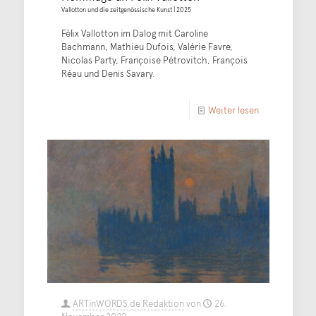
Vallotton und die zeitgenössische Kunst | 2025
Félix Vallotton im Dalog mit Caroline
Bachmann, Mathieu Dufois, Valérie Favre,
Nicolas Party, Françoise Pétrovitch, François
Réau und Denis Savary.
Weiter lesen
ARTinWORDS.de Redaktion
von
26.