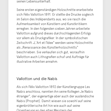
seinen Lebensunterhalt.
Seine ersten eigenständigen Holzschnitte erarbeitete
sich Félix Vallotton 1891. Er stellte die Drucke sogleich
im Salon des Indépendants aus, wo sie rasch die
Aufmerksamkeit von Künstlern und Kunstkritikern
erregten. In den folgenden sieben Jahren arbeitete
Vallotton aufgrund dieses durchschlagenden Erfolgs
vor allem als Druckgrafiker. In der symbolistischen
Zeitschrift „L’Art et l’Idee“ werden seine Holzschnitte
als „Renaissance des Künstlerholzschnitts“
beschrieben. Sie verkaufen sich gut, woraufhin
Vallotton auch Lithografien schuf und Aufträge für
illustrative Arbeiten annahm.
Vallotton und die Nabis
Als sich Félix Vallotton 1892 der Künstlergruppe Les
Nabis anschloss, nannten ihn seine Kollegen „le Nabis
étranger“, der eigenartige aber auch der ausländische
Nabis [Prophet]. Damit wiesen sie sowohl auf seine
eigenbrötlerische Art hin wie auch auf seine
Orientierung an den alten Meistern der