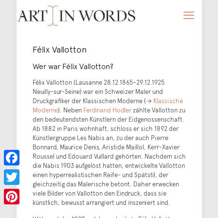
Félix Vallotton
Wer war Félix Vallotton?
Félix Vallotton (Lausanne 28.12.1865–29.12.1925
Neuilly-sur-Seine) war ein Schweizer Maler und
Druckgrafiker der Klassischen Moderne (→
Klassische
Moderne
). Neben
Ferdinand Hodler
zählte Vallotton zu
den bedeutendsten Künstlern der Eidgenossenschaft.
Ab 1882 in Paris wohnhaft, schloss er sich 1892 der
Künstlergruppe Les Nabis an, zu der auch Pierre
Bonnard, Maurice Denis, Aristide Maillol, Kerr-Xavier
Roussel und Edouard Vuillard gehörten. Nachdem sich
die Nabis 1903 aufgelöst hatten, entwickelte Vallotton
Facebook
einen hyperrealistischen Reife- und Spätstil, der
gleichzeitig das Malerische betont. Daher erwecken
Twitter
viele Bilder von Vallotton den Eindruck, dass sie
künstlich, bewusst arrangiert und inszeniert sind.
Pinterest