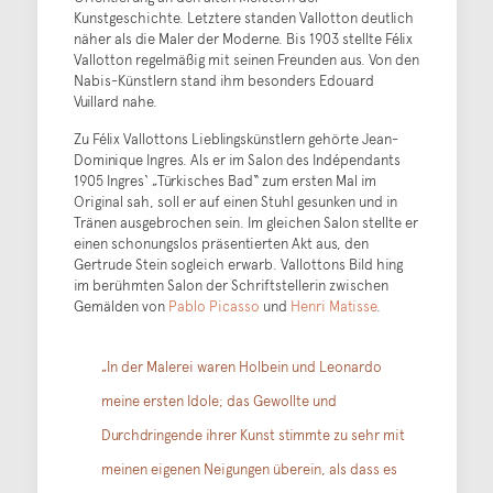
Kunstgeschichte. Letztere standen Vallotton deutlich
näher als die Maler der Moderne. Bis 1903 stellte Félix
Vallotton regelmäßig mit seinen Freunden aus. Von den
Nabis-Künstlern stand ihm besonders Edouard
Vuillard nahe.
Zu Félix Vallottons Lieblingskünstlern gehörte Jean-
Dominique Ingres. Als er im Salon des Indépendants
1905 Ingres‘ „Türkisches Bad“ zum ersten Mal im
Original sah, soll er auf einen Stuhl gesunken und in
Tränen ausgebrochen sein. Im gleichen Salon stellte er
einen schonungslos präsentierten Akt aus, den
Gertrude Stein sogleich erwarb. Vallottons Bild hing
im berühmten Salon der Schriftstellerin zwischen
Gemälden von
Pablo Picasso
und
Henri Matisse
.
„In der Malerei waren Holbein und Leonardo
meine ersten Idole; das Gewollte und
Durchdringende ihrer Kunst stimmte zu sehr mit
meinen eigenen Neigungen überein, als dass es