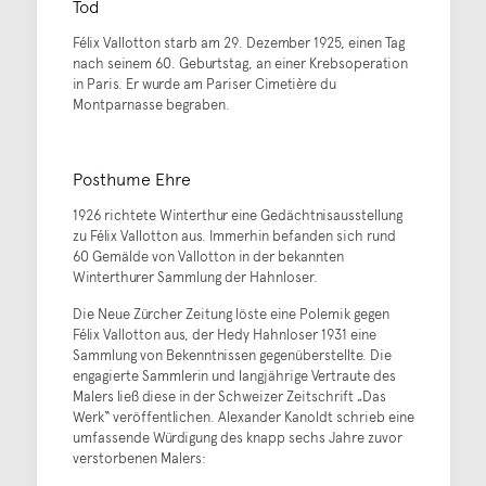
Tod
Félix Vallotton starb am 29. Dezember 1925, einen Tag
nach seinem 60. Geburtstag, an einer Krebsoperation
in Paris. Er wurde am Pariser Cimetière du
Montparnasse begraben.
Posthume Ehre
1926 richtete Winterthur eine Gedächtnisausstellung
zu Félix Vallotton aus. Immerhin befanden sich rund
60 Gemälde von Vallotton in der bekannten
Winterthurer Sammlung der Hahnloser.
Die Neue Zürcher Zeitung löste eine Polemik gegen
Félix Vallotton aus, der Hedy Hahnloser 1931 eine
Sammlung von Bekenntnissen gegenüberstellte. Die
engagierte Sammlerin und langjährige Vertraute des
Malers ließ diese in der Schweizer Zeitschrift „Das
Werk“ veröffentlichen. Alexander Kanoldt schrieb eine
umfassende Würdigung des knapp sechs Jahre zuvor
verstorbenen Malers: