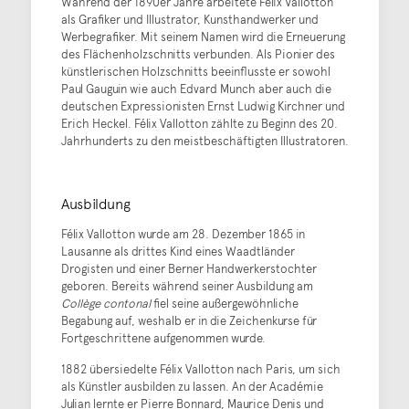
Während der 1890er Jahre arbeitete Félix Vallotton
als Grafiker und Illustrator, Kunsthandwerker und
Werbegrafiker. Mit seinem Namen wird die Erneuerung
des Flächenholzschnitts verbunden. Als Pionier des
künstlerischen Holzschnitts beeinflusste er sowohl
Paul Gauguin wie auch Edvard Munch aber auch die
deutschen Expressionisten Ernst Ludwig Kirchner und
Erich Heckel. Félix Vallotton zählte zu Beginn des 20.
Jahrhunderts zu den meistbeschäftigten Illustratoren.
Ausbildung
Félix Vallotton wurde am 28. Dezember 1865 in
Lausanne als drittes Kind eines Waadtländer
Drogisten und einer Berner Handwerkerstochter
geboren. Bereits während seiner Ausbildung am
Collège contonal
fiel seine außergewöhnliche
Begabung auf, weshalb er in die Zeichenkurse für
Fortgeschrittene aufgenommen wurde.
1882 übersiedelte Félix Vallotton nach Paris, um sich
als Künstler ausbilden zu lassen. An der Académie
Julian lernte er Pierre Bonnard, Maurice Denis und