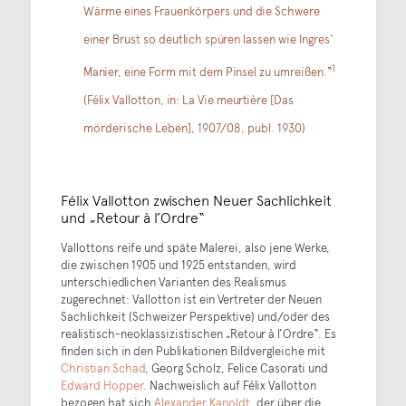
Wärme eines Frauenkörpers und die Schwere
einer Brust so deutlich spüren lassen wie Ingres‘
1
Manier, eine Form mit dem Pinsel zu umreißen.“
(Félix Vallotton, in: La Vie meurtière [Das
mörderische Leben], 1907/08, publ. 1930)
Félix Vallotton zwischen Neuer Sachlichkeit
und „Retour à l’Ordre“
Vallottons reife und späte Malerei, also jene Werke,
die zwischen 1905 und 1925 entstanden, wird
unterschiedlichen Varianten des Realismus
zugerechnet: Vallotton ist ein Vertreter der Neuen
Sachlichkeit (Schweizer Perspektive) und/oder des
realistisch-neoklassizistischen „Retour à l’Ordre“. Es
finden sich in den Publikationen Bildvergleiche mit
Christian Schad
, Georg Scholz, Felice Casorati und
Edward Hopper
. Nachweislich auf Félix Vallotton
bezogen hat sich
Alexander Kanoldt
, der über die