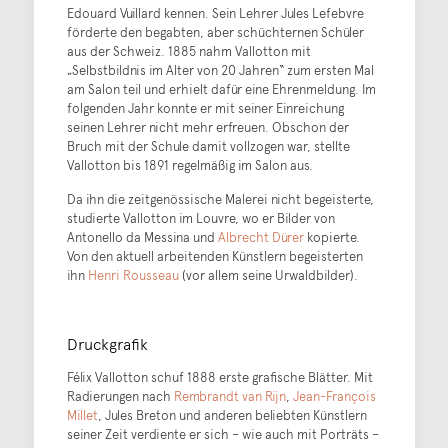
Edouard Vuillard kennen. Sein Lehrer Jules Lefebvre
förderte den begabten, aber schüchternen Schüler
aus der Schweiz. 1885 nahm Vallotton mit
„Selbstbildnis im Alter von 20 Jahren“ zum ersten Mal
am Salon teil und erhielt dafür eine Ehrenmeldung. Im
folgenden Jahr konnte er mit seiner Einreichung
seinen Lehrer nicht mehr erfreuen. Obschon der
Bruch mit der Schule damit vollzogen war, stellte
Vallotton bis 1891 regelmäßig im Salon aus.
Da ihn die zeitgenössische Malerei nicht begeisterte,
studierte Vallotton im Louvre, wo er Bilder von
Antonello da Messina und
Albrecht Dürer
kopierte.
Von den aktuell arbeitenden Künstlern begeisterten
ihn
Henri Rousseau
(vor allem seine Urwaldbilder).
Druckgrafik
Félix Vallotton schuf 1888 erste grafische Blätter. Mit
Radierungen nach
Rembrandt van Rijn
,
Jean-François
Millet
, Jules Breton und anderen beliebten Künstlern
seiner Zeit verdiente er sich – wie auch mit Porträts –