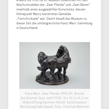
erwarb sie 1930 für ihr Museum zusammen mit den
Wachsmodellen der „Zwei Pferde“ und „Zwei Bären“
innerhalb eines ausgewählten Konvolutes, dessen
Höhepunkt Marcs berühmtes Gemälde
„Tierschicksale“ war. Damit besaß das Museum zu
dieser Zeit die umfangreichste Franz-Marc-Sammlung
in Deutschland.
Franz Marc, Zwei Pferde, 1908/09, Bronze
(posthumer Guss, wohl 1928), 16 x 16,2 x 16,2 cm
(Kulturstiftung Sachsen-Anhalt, Kunstmuseum
Moritzburg Halle (Saale), Foto: Punctum/Bertram