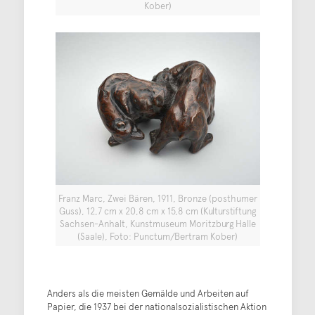
Kober)
Franz Marc, Zwei Bären, 1911, Bronze (posthumer
Guss), 12,7 cm x 20,8 cm x 15,8 cm (Kulturstiftung
Sachsen-Anhalt, Kunstmuseum Moritzburg Halle
(Saale), Foto: Punctum/Bertram Kober)
Anders als die meisten Gemälde und Arbeiten auf
Papier, die 1937 bei der nationalsozialistischen Aktion