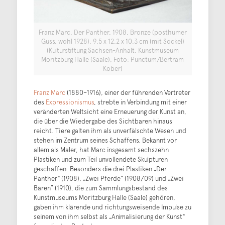
Franz Marc, Der Panther, 1908, Bronze (posthumer
Guss, wohl 1928), 9,5 x 12,2 x 10,3 cm (mit Sockel)
(Kulturstiftung Sachsen-Anhalt, Kunstmuseum
Moritzburg Halle (Saale), Foto: Punctum/Bertram
Kober)
Franz Marc
(1880–1916), einer der führenden Vertreter
des
Expressionismus
, strebte in Verbindung mit einer
veränderten Weltsicht eine Erneuerung der Kunst an,
die über die Wiedergabe des Sichtbaren hinaus
reicht. Tiere galten ihm als unverfälschte Wesen und
stehen im Zentrum seines Schaffens. Bekannt vor
allem als Maler, hat Marc insgesamt sechszehn
Plastiken und zum Teil unvollendete Skulpturen
geschaffen. Besonders die drei Plastiken „Der
Panther“ (1908), „Zwei Pferde“ (1908/09) und „Zwei
Bären“ (1910), die zum Sammlungsbestand des
Kunstmuseums Moritzburg Halle (Saale) gehören,
gaben ihm klärende und richtungsweisende Impulse zu
seinem von ihm selbst als „Animalisierung der Kunst“