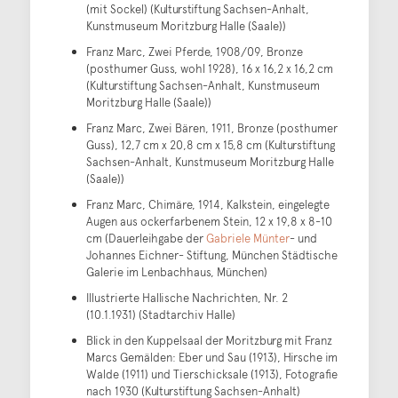
(mit Sockel) (Kulturstiftung Sachsen-Anhalt,
Kunstmuseum Moritzburg Halle (Saale))
Franz Marc, Zwei Pferde, 1908/09, Bronze
(posthumer Guss, wohl 1928), 16 x 16,2 x 16,2 cm
(Kulturstiftung Sachsen-Anhalt, Kunstmuseum
Moritzburg Halle (Saale))
Franz Marc, Zwei Bären, 1911, Bronze (posthumer
Guss), 12,7 cm x 20,8 cm x 15,8 cm (Kulturstiftung
Sachsen-Anhalt, Kunstmuseum Moritzburg Halle
(Saale))
Franz Marc, Chimäre, 1914, Kalkstein, eingelegte
Augen aus ockerfarbenem Stein, 12 x 19,8 x 8-10
cm (Dauerleihgabe der
Gabriele Münter
- und
Johannes Eichner- Stiftung, München Städtische
Galerie im Lenbachhaus, München)
Illustrierte Hallische Nachrichten, Nr. 2
(10.1.1931) (Stadtarchiv Halle)
Blick in den Kuppelsaal der Moritzburg mit Franz
Marcs Gemälden: Eber und Sau (1913), Hirsche im
Walde (1911) und Tierschicksale (1913), Fotografie
nach 1930 (Kulturstiftung Sachsen-Anhalt)