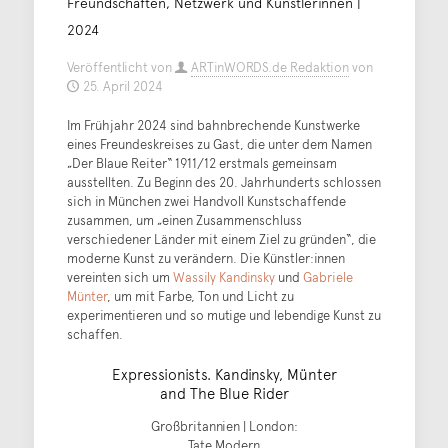
Freundschaften, Netzwerk und Künstlerinnen |
2024
Veröffentlicht von
ARTinWORDS.de Redaktion
von
25. April 2024
Im Frühjahr 2024 sind bahnbrechende Kunstwerke
eines Freundeskreises zu Gast, die unter dem Namen
„Der Blaue Reiter“ 1911/12 erstmals gemeinsam
ausstellten. Zu Beginn des 20. Jahrhunderts schlossen
sich in München zwei Handvoll Kunstschaffende
zusammen, um „einen Zusammenschluss
verschiedener Länder mit einem Ziel zu gründen“, die
moderne Kunst zu verändern. Die Künstler:innen
vereinten sich um
Wassily Kandinsky
und
Gabriele
Münter
, um mit Farbe, Ton und Licht zu
experimentieren und so mutige und lebendige Kunst zu
schaffen.
Expressionists. Kandinsky, Münter
and The Blue Rider
Großbritannien | London:
Tate Modern