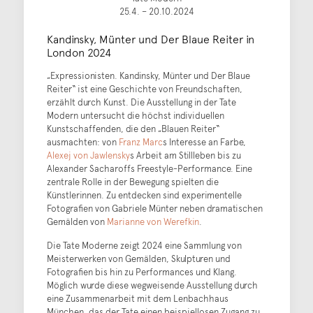
25.4. – 20.10.2024
Kandinsky, Münter und Der Blaue Reiter in
London 2024
„Expressionisten. Kandinsky, Münter und Der Blaue
Reiter“ ist eine Geschichte von Freundschaften,
erzählt durch Kunst. Die Ausstellung in der Tate
Modern untersucht die höchst individuellen
Kunstschaffenden, die den „Blauen Reiter“
ausmachten: von
Franz Marc
s Interesse an Farbe,
Alexej von Jawlensky
s Arbeit am Stillleben bis zu
Alexander Sacharoffs Freestyle-Performance. Eine
zentrale Rolle in der Bewegung spielten die
Künstlerinnen. Zu entdecken sind experimentelle
Fotografien von Gabriele Münter neben dramatischen
Gemälden von
Marianne von Werefkin
.
Die Tate Moderne zeigt 2024 eine Sammlung von
Meisterwerken von Gemälden, Skulpturen und
Fotografien bis hin zu Performances und Klang.
Möglich wurde diese wegweisende Ausstellung durch
eine Zusammenarbeit mit dem Lenbachhaus
München, das der Tate einen beispiellosen Zugang zu