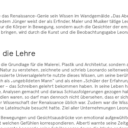
 das Renaissance-Genie sein Wissen im Wandgemälde „Das Abend
edem Jünger weist der als Erfinder, Maler und Musiker tätige L
t nur die Körper in Bewegung, sondern auch die Gesichter der 
 bringen, wird durch die Kunst und die Beobachtungsgabe Leona
 die Lehre
 die Grundlage für die Malerei, Plastik und Architektur, sonde
atur zu verstehen, zeichnete und schrieb Leonardo seitenweise
eressierte Universalgelehrte nutzte dieses Wissen, um seine be
ch als „ungebildeten Mann“ und als einen „Schüler der Erfahrun
er – das Schreiben gelehrt bekommen haben. In seine Leben hat 
, Analysen gemacht und daraus Schlussfolgerungen gezogen ha
udien waren, so darf man dennoch nicht übersehen, dass er sich
r Wissenschaft der Renaissance üblich war. Zudem war die Wiss
ine Lateinschule besucht hatte. Ziel aller Unternehmungen Leo
r, Bewegungen und Gesichtsausdrücke von emotional aufgewühlte
it welchen Gefühlen korrespondieren. Alberti warnte seine Zei