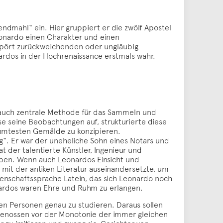
mahl“ ein. Hier gruppiert er die zwölf Apostel
eonardo einen Charakter und einen
empört zurückweichenden oder ungläubig
rdos in der Hochrenaissance erstmals wahr.
rn auch zentrale Methode für das Sammeln und
 seine Beobachtungen auf, strukturierte diese
rühmtesten Gemälde zu konzipieren.
g“. Er war der uneheliche Sohn eines Notars und
der talentierte Künstler, Ingenieur und
ben. Wenn auch Leonardos Einsicht und
 mit der antiken Literatur auseinandersetzte, um
enschaftssprache Latein, das sich Leonardo noch
nardos waren Ehre und Ruhm zu erlangen.
n Personen genau zu studieren. Daraus sollen
tgenossen vor der Monotonie der immer gleichen