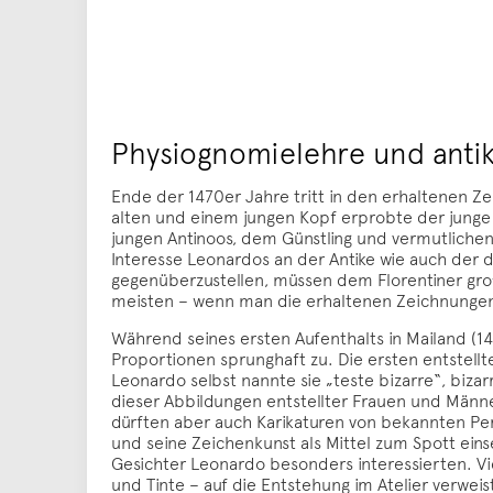
Physiognomielehre und anti
Ende der 1470er Jahre tritt in den erhaltenen Z
alten und einem jungen Kopf erprobte der junge
jungen Antinoos, dem Günstling und vermutlichen 
Interesse Leonardos an der Antike wie auch der d
gegenüberzustellen, müssen dem Florentiner gr
meisten – wenn man die erhaltenen Zeichnungen
Während seines ersten Aufenthalts in Mailand (1
Proportionen sprunghaft zu. Die ersten entstellte
Leonardo selbst nannte sie „teste bizarre“, biza
dieser Abbildungen entstellter Frauen und Männe
dürften aber auch Karikaturen von bekannten Per
und seine Zeichenkunst als Mittel zum Spott ein
Gesichter Leonardo besonders interessierten. Vie
und Tinte – auf die Entstehung im Atelier verweis