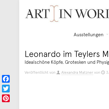
Ausstellungen
Leonardo im Teylers 
Idealschöne Köpfe, Grotesken und Physi
Veröffentlicht von
Alexandra Matzner
von
3
Facebook
Twitter
Pinterest