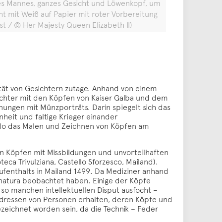
nes Mannes, ganzes Gesicht und Löwenkopf, um
ht mit Weiß auf Papier mit roter Vorbereitung
ust / © Her Majesty Queen Elizabeth II)
tät von Gesichtern zutage. Anhand von einem
ichter mit den Köpfen von Kaiser Galba und dem
nungen mit Münzporträts. Darin spiegelt sich das
heit und faltige Krieger einander
rdo das Malen und Zeichnen von Köpfen am
en Köpfen mit Missbildungen und unvorteilhaften
eca Trivulziana, Castello Sforzesco, Mailand).
ufenthalts in Mailand 1499. Da Mediziner anhand
 natura beobachtet haben. Einige der Köpfe
so manchen intellektuellen Disput ausfocht –
 Adressen von Personen erhalten, deren Köpfe und
ezeichnet worden sein, da die Technik – Feder