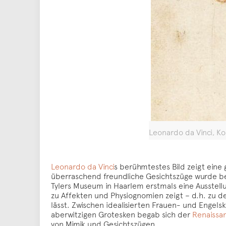
Leonardo da Vinci, Ko
Leonardo da Vinci
s berühmtestes Bild zeigt eine 
überraschend freundliche Gesichtszüge wurde bere
Tylers Museum in Haarlem erstmals eine Ausstel
zu Affekten und Physiognomien zeigt – d.h. zu de
lässt. Zwischen idealisierten Frauen- und Engels
aberwitzigen Grotesken begab sich der
Renaissa
von Mimik und Gesichtszügen.