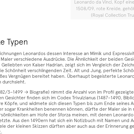
Leonardo da Vinci, Kopf ei
1508/09, rote Kreide, gehö
(Royal Collection Tr
ke Typen
eichnungen Leonardos dessen Interesse an Mimik und Expressivi
 Maler verschiedene Ausdrücke. Die Ähnlichkeit der beiden Ges
Geliebten von Kaiser Hadrian, zeigt sich im Vergleich der Zeich
ie Schönheit verschlingenden Zeit. Alt und Jung, perfekte Schön
oßes Vergnügen bereitet haben. Überhaupt begeisterte Leona
 durchsieht.
482/3–1499 → Biografie) nimmt die Anzahl von im Profil gezeigt
n Gesichter finden sich im Codex Trivulzianus (1487–1490, Bibliot
rre Köpfe, und widmete sich diesen Typen bis zum Ende seines A
r sogar Krankheiten benennen können, dürfte der Maler sie in
sönlichkeiten am Hofe der Sforza meinen, mit denen Leonardo 
setzte. Aus den 1490ern hat sich ein Notizbuch mit Namen und
le der kleinen Skizzen dürften aber auch aus der Erinnerung g
t.