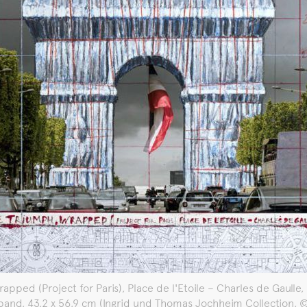
ed (Project for Paris), Place de l'Etoile – Charles de Gaulle, 20
eband, 43,2 x 56,9 cm (Ingrid und Thomas Jochheim Collection,