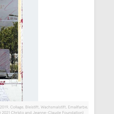
19, Collage, Bleistift, Wachsmalstift, Emailfarbe,
 © 2021 Christo and Jeanne-Claude Foundation)