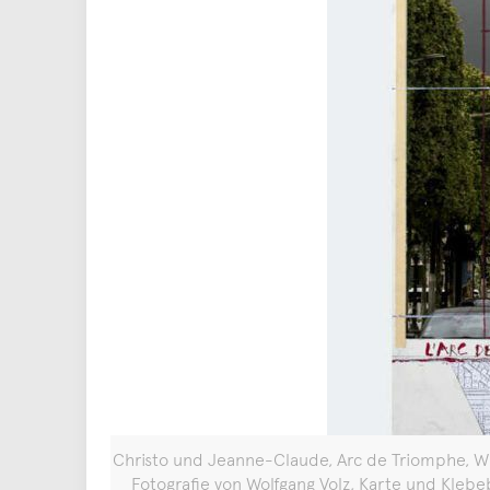
Christo und Jeanne-Claude, Arc de Triomphe, Wrapp
Fotografie von Wolfgang Volz, Karte und Kleb