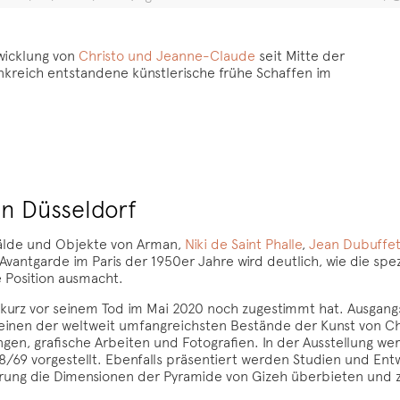
twicklung von
Christo und Jeanne-Claude
seit Mitte der
ankreich ent­standene künstlerische frühe Schaffen im
n Düsseldorf
lde und Objekte von Arman,
Niki de Saint Phalle
,
Jean Dubuffe
 Avantgarde im Paris der 1950er Jahre wird deutlich, wie die sp
 Position ausmacht.
sto kurz vor seinem Tod im Mai 2020 noch zugestimmt hat. Ausgan
inen der weltweit umfangreichsten Bestände der Kunst von Chr
gen, grafische Arbeiten und Fotografien. In der Ausstellung w
8/69 vorgestellt. Ebenfalls präsentiert werden Studien und Entw
sierung die Dimensionen der Pyramide von Gizeh überbieten und 