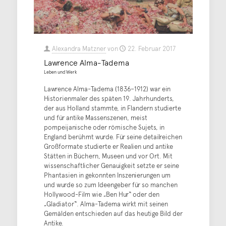
Alexandra Matzner
von
22. Februar 2017
Lawrence Alma-Tadema
Leben und Werk
Lawrence Alma-Tadema (1836–1912) war ein
Historienmaler des späten 19. Jahrhunderts,
der aus Holland stammte, in Flandern studierte
und für antike Massenszenen, meist
pompeijanische oder römische Sujets, in
England berühmt wurde. Für seine detailreichen
Großformate studierte er Realien und antike
Stätten in Büchern, Museen und vor Ort. Mit
wissenschaftlicher Genauigkeit setzte er seine
Phantasien in gekonnten Inszenierungen um
und wurde so zum Ideengeber für so manchen
Hollywood-Film wie „Ben Hur“ oder den
„Gladiator“. Alma-Tadema wirkt mit seinen
Gemälden entschieden auf das heutige Bild der
Antike.