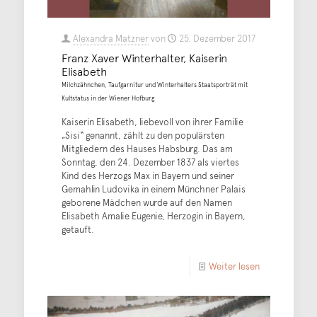
Alexandra Matzner
von
25. Dezember 2017
Franz Xaver Winterhalter, Kaiserin
Elisabeth
Milchzähnchen, Taufgarnitur und Winterhalters Staatsporträt mit
Kultstatus in der Wiener Hofburg
Kaiserin Elisabeth, liebevoll von ihrer Familie
„Sisi“ genannt, zählt zu den populärsten
Mitgliedern des Hauses Habsburg. Das am
Sonntag, den 24. Dezember 1837 als viertes
Kind des Herzogs Max in Bayern und seiner
Gemahlin Ludovika in einem Münchner Palais
geborene Mädchen wurde auf den Namen
Elisabeth Amalie Eugenie, Herzogin in Bayern,
getauft.
Weiter lesen