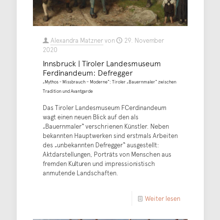
Alexandra Matzner
von
29. November
2020
Innsbruck | Tiroler Landesmuseum
Ferdinandeum: Defregger
„Mythos - Missbrauch – Moderne“: Tiroler „Bauernmaler“ zwischen
Tradition und Avantgarde
Das Tiroler Landesmuseum FCerdinandeum
wagt einen neuen Blick auf den als
„Bauernmaler“ verschrienen Künstler. Neben
bekannten Hauptwerken sind erstmals Arbeiten
des „unbekannten Defregger“ ausgestellt:
Aktdarstellungen, Porträts von Menschen aus
fremden Kulturen und impressionistisch
anmutende Landschaften.
Weiter lesen