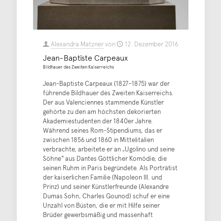
Alexandra Matzner
von
12. Dezember 2016
Jean-Baptiste Carpeaux
Bildhauer des Zweiten Kaiserreichs
Jean-Baptiste Carpeaux (1827–1875) war der
führende Bildhauer des Zweiten Kaiserreichs.
Der aus Valenciennes stammende Künstler
gehörte zu den am höchsten dekorierten
Akademiestudenten der 1840er Jahre.
Während seines Rom-Stipendiums, das er
zwischen 1856 und 1860 in Mittelitalien
verbrachte, arbeitete er an „Ugolino und seine
Söhne“ aus Dantes Göttlicher Komödie, die
seinen Ruhm in Paris begründete. Als Porträtist
der kaiserlichen Familie (Napoleon III. und
Prinz) und seiner Künstlerfreunde (Alexandre
Dumas Sohn, Charles Gounod) schuf er eine
Unzahl von Büsten, die er mit Hilfe seiner
Brüder gewerbsmäßig und massenhaft