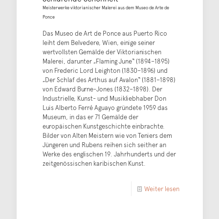
Meisterwerke viktorianischer Malerei aus dem Museo de Arte de
Ponce
Das Museo de Art de Ponce aus Puerto Rico
leiht dem Belvedere, Wien, einige seiner
wertvollsten Gemälde der Viktorianischen
Malerei, darunter „Flaming June“ (1894–1895)
von Frederic Lord Leighton (1830–1896) und
„Der Schlaf des Arthus auf Avalon“ (1881–1898)
von Edward Burne-Jones (1832–1898). Der
Industrielle, Kunst- und Musikliebhaber Don
Luis Alberto Ferré Aguayo gründete 1959 das
Museum, in das er 71 Gemälde der
europäischen Kunstgeschichte einbrachte.
Bilder von Alten Meistern wie von Teniers dem
Jüngeren und Rubens reihen sich seither an
Werke des englischen 19. Jahrhunderts und der
zeitgenössischen karibischen Kunst.
Weiter lesen