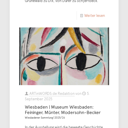
Grünewald zu Dix, von Dürer zu Schjerfbeck.
Weiter lesen
ARTinWORDS.de Redaktion
von
5.
September 2025
Wiesbaden | Museum Wiesbaden:
Feininger, Münter, Modersohn-Becker
Wiesbadener Sammlung | 2025/26
In der Ausstellung wird die bewegte Geschichte