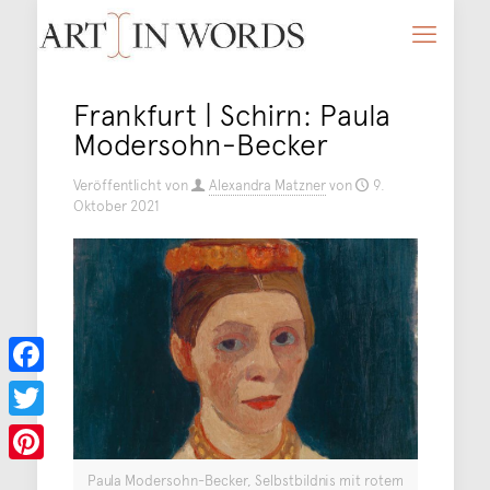
Frankfurt | Schirn: Paula
Modersohn-Becker
Veröffentlicht von
Alexandra Matzner
von
9.
Oktober 2021
Facebook
Twitter
Pinterest
Paula Modersohn-Becker, Selbstbildnis mit rotem