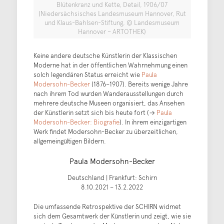
Blütenkranz und Kette, Detail, 1906/07
(Niedersächsisches Landesmuseum Hannover, Rut
und Klaus-Bahlsen-Stiftung, © Landesmuseum
Hannover – ARTOTHEK)
Keine andere deutsche Künstlerin der Klassischen
Moderne hat in der öffentlichen Wahrnehmung einen
solch legendären Status erreicht wie
Paula
Modersohn-Becker
(1876–1907). Bereits wenige Jahre
nach ihrem Tod wurden Wanderausstellungen durch
mehrere deutsche Museen organisiert, das Ansehen
der Künstlerin setzt sich bis heute fort (→
Paula
Modersohn-Becker: Biografie
). In ihrem einzigartigen
Werk findet Modersohn-Becker zu überzeitlichen,
allgemeingültigen Bildern.
Paula Modersohn-Becker
Deutschland | Frankfurt: Schirn
8.10.2021 – 13.2.2022
Die umfassende Retrospektive der SCHIRN widmet
sich dem Gesamtwerk der Künstlerin und zeigt, wie sie