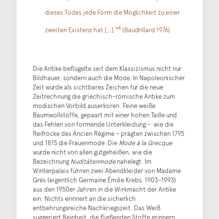
dieses Todes jede Form die Möglichkeit zu einer
4
zweiten Existenz hat […].“
(Baudrillard 1976)
Die Antike beflügelte seit dem Klassizismus nicht nur
Bildhauer, sondern auch die Mode. In Napoleonischer
Zeit wurde als sichtbares Zeichen für die neue
Zeitrechnung die griechisch-römische Antike zum
modischen Vorbild auserkoren. Feine weiße
Baumwollstoffe, gepaart mit einer hohen Taille und
das Fehlen von formende Unterkleidung – wie die
Reifröcke des Ancien Régime – prägten zwischen 1795
und 1815 die Frauenmode. Die
Mode à la Grecque
wurde nicht von allen gutgeheißen, wie die
Bezeichnung
Nuditätenmode
nahelegt. Im
Winterpalais führen zwei Abendkleider von Madame
Grès (eigentlich Germaine Émilie Krebs, 1903–1993)
aus den 1950er Jahren in die Wirkmacht der Antike
ein. Nichts erinnert an die sicherlich
entbehrungsreiche Nachkriegszeit. Das Weiß
suggeriert Reinheit, die fließenden Stoffe erinnern