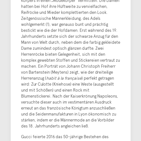
Körpers in einen „Modekörper“ vermitteln. Die Damen
hatten bei Hof ihre Hüftweite zu vervielfachen,
Reifröcke und Mieder komplettierten den Look.
Zeitgenössische Männerkleidung, des Adels
wohlgemerkt (!), war genauso bunt und prächtig
bestickt wie die der Hofdamen. Erst während des 19.
Jahrhunderts setzte sich der schwarze Anzug für den
Mann von Welt durch, neben dem die farbig gekleidete
Dame zumindest optisch glänzen durfte. Zwei
Herrenröcke bieten Gelegenheit, sich mit den
komplex gewebten Stoffen und Stickereien vertraut zu
machen. Ein Porträt von Johann Christoph Freiherr
von Bartenstein (Meytens) zeigt, wie der dreiteilige
Herrenanzug (
habit à la française
) perfekt getragen
wird: Zur Culotte (Kniehose) eine Weste (ausgestellt
und mit Schößen) und einen Rock mit
Blumenstickerei. Nach der Kaiserkrönung Napoleons,
versuchte dieser auch im vestimentären Ausdruck
erneut an das französische Königtum anzuschließen
und die Seidenmanufakturen in Lyon ökonomisch zu
stärken, indem er die Männermode an die Vorbilder
des 18. Jahrhunderts angleichen ließ.
Gucci feierte 2016 das 50-jährige Bestehen des