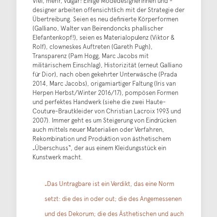
Viel, mehr, vulgär! Einige Modedesignerinnen und -
designer arbeiten offensichtlich mit der Strategie der
Übertreibung. Seien es neu definierte Körperformen
(Galliano, Walter van Beirendoncks phallischer
Elefantenkopf!), seien es Materialopulenz (Viktor &
Rolf), clowneskes Auftreten (Gareth Pugh),
Transparenz (Pam Hogg, Marc Jacobs mit
militärischem Einschlag), Historizität (erneut Galliano
für Dior), nach oben gekehrter Unterwäsche (Prada
2014, Marc Jacobs), origamiartiger Faltung (Iris van
Herpen Herbst/Winter 2016/17), pompösen Formen
und perfektes Handwerk (siehe die zwei Haute-
Couture-Brautkleider von Christian Lacroix 1993 und
2007). Immer geht es um Steigerung von Eindrücken
auch mittels neuer Materialien oder Verfahren,
Rekombination und Produktion von ästhetischem
„Überschuss“, der aus einem Kleidungsstück ein
Kunstwerk macht.
„Das Untragbare ist ein Verdikt, das eine Norm
setzt: die des in oder out; die des Angemessenen
und des Dekorum; die des Ästhetischen und auch