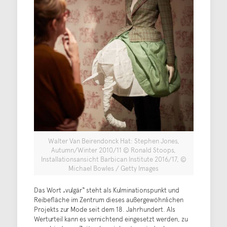
Walter Van Beirendonck Hat: Stephen Jones,
Autumn/Winter 2010/11 © Ronald Stoops,
Installationsansicht Barbican Institute 2016/17, ©
Michael Bowles / Getty Images
Das Wort „vulgär“ steht als Kulminationspunkt und
Reibefläche im Zentrum dieses außergewöhnlichen
Projekts zur Mode seit dem 18. Jahrhundert. Als
Werturteil kann es vernichtend eingesetzt werden, zu