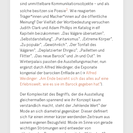
sind unmittelbare Kommunikationsobjekte – und als
2
solche besitzen sie Poesie
. Wie reagierten
Träger*innen und Macher*innen auf die öffentliche
Meinung? Der Vielfalt der Wortbedeutung versuchen
Judith Clark und Adam Phillips im Katalog in elf
Kapiteln beizukommen: „Das Vulgäre übersetzen“,
„Selbstdarstellung“, „Puritanismus“, „Extreme Körper“,
„Zu populär“, „Gewöhnlich“, „Der Tonfall des
Vulgären“, „Deplatzierter Ehrgeiz“, „Pailletten und
Flitter“, „Das neue Barock“ und „In und Out“. Im
Winterpalais passten die Ausstellungsmacher, nun
ergänzt durch Alfred Weidinger, die Exponate
kongenial der barocken Enfilade an (→
Alfred
Weidinger: „Am Ende bezieht sich das alles auf eine
Erlebniswelt, wie es sie im Barock gegeben hat“
).
Der Komplexität des Begriffs, der die Ausstellung
gleichermaßen spannend wie ihr Konzept kaum
verständlich macht, steht der „fehlende Wert“ der
Mode an sich diametral gegenüber. Dieser definiert
sich für einen immer kürzer werdenden Zeitraum aus
seinem eigenen Bezugsfeld. Mode im Sinne von gerade
wichtigen Strömungen wird entweder von