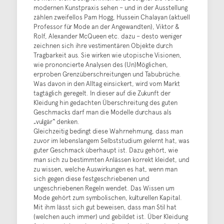
modernen Kunstpraxis sehen – und in der Ausstellung
zählen zweifellos Pam Hogg, Hussein Chalayan (aktuell
Professor für Mode an der Angewandten), Viktor &
Rolf, Alexander McQueen etc. dazu – desto weniger
zeichnen sich ihre vestimentären Objekte durch
Tragbarkeit aus. Sie wirken wie utopische Visionen,
wie prononcierte Analysen des (Un)Möglichen,
erproben Grenzüberschreitungen und Tabubrüche.
Was davon in den Alltag einsickert, wird vom Markt
tagtäglich geregelt. In dieser auf die Zukunft der
Kleidung hin gedachten Überschreitung des guten
Geschmacks darf man die Modelle durchaus als
„vulgär“ denken.
Gleichzeitig bedingt diese Wahrnehmung, dass man
zuvor im lebenslangem Selbststudium gelernt hat, was
guter Geschmack überhaupt ist. Dazu gehört, wie
man sich zu bestimmten Anlässen korrekt kleidet, und
zu wissen, welche Auswirkungen es hat, wenn man
sich gegen diese festgeschriebenen und
ungeschriebenen Regeln wendet. Das Wissen um
Mode gehört zum symbolischen, kulturellen Kapital.
Mit ihm lässt sich gut beweisen, dass man Stil hat
(welchen auch immer) und gebildet ist. Über Kleidung