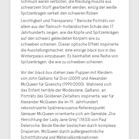
Schmuck waren verboten, die Kleidung musste aus
schwarzem Stoff gearbeitet werden, einzig der weiße
Spitzenkragen verlieh den schweren Roben
6
Leichtigkeit und Transparenz.
Barocke Porträts vor
allem aus der flämisch-holländischen Schule des 17.
Jahrhunderts zeigen, wie die Köpfe und Spitzenkrägen
auf den schwarz gekleideten Körpern wie zu
schweben scheinen. Dieser optische Effekt inspirierte
die Ausstellungsmacher, eine einzige
black box
in das
Winterpalais einzubauen: Es beinhaltet eine Reihe von
Spitzenkrägen, die wie zu schweben scheinen.
Vor der
black box
stehen zwei Puppen mit Kleidern
von John Galliano für Dior (2009) und Alexander
McQueen für Givenchy (1999/2000). Während sich
das Enfant terrible der Modeszene, Galliano, an
Porträts des Goldenen Zeitalters inspirierte, war für
Alexander McQueen die im 19. Jahrhundert
rekonstruierte Spätrenaissance Referenzpunkt.
Genauer McQueen orientierte sich am Gemälde „Die
Hinrichtung der Lady Jane Grey“ (1833) von Paul
Delaroche. Beide Kleider bestechen durch komplexe
Draperien, McQueen durch außergewöhnliche
Schnittführung und Materialkombinationen.