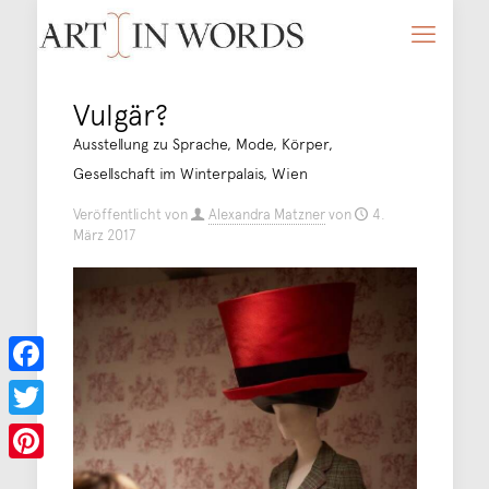
Vulgär?
Ausstellung zu Sprache, Mode, Körper,
Gesellschaft im Winterpalais, Wien
Veröffentlicht von
Alexandra Matzner
von
4.
März 2017
Facebook
Twitter
Pinterest