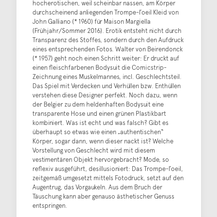
hocherotischen, weil scheinbar nassen, am Körper
durchscheinend anliegenden Trompe-l’oeil Kleid von
John Galliano (* 1960) für Maison Margiella
(Frühjahr/Sommer 2016). Erotik entsteht nicht durch
Transparenz des Stoffes, sondern durch den Aufdruck
eines entsprechenden Fotos. Walter von Beirendonck
(* 1957) geht noch einen Schritt weiter: Er druckt auf
einen fleischfarbenen Bodysuit die Comicstrip-
Zeichnung eines Muskelmannes, incl. Geschlechtsteil.
Das Spiel mit Verdecken und Verhüllen bzw. Enthüllen
verstehen diese Designer perfekt. Noch dazu, wenn
der Belgier zu dem heldenhaften Bodysuit eine
transparente Hose und einen grünen Plastikbart
kombiniert. Was ist echt und was falsch? Gibt es
überhaupt so etwas wie einen „authentischen“
Körper, sogar dann, wenn dieser nackt ist? Welche
Vorstellung von Geschlecht wird mit diesem
vestimentären Objekt hervorgebracht? Mode, so
reflexiv ausgeführt, desillusioniert: Das Trompe-l’oeil,
zeitgemäß umgesetzt mittels Fotodruck, setzt auf den
Augentrug, das Vorgaukeln. Aus dem Bruch der
Täuschung kann aber genauso ästhetischer Genuss
entspringen.