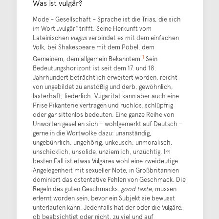
Was ist vulgär?
Mode – Gesellschaft – Sprache ist die Trias, die sich
im Wort „vulgär“ trifft. Seine Herkunft vom
Lateinischen
vulgus
verbindet es mit dem einfachen
Volk, bei Shakespeare mit dem Pöbel, dem
1
Gemeinem, dem allgemein Bekanntem.
Sein
Bedeutungshorizont ist seit dem 17. und 18.
Jahrhundert beträchtlich erweitert worden, reicht
von ungebildet zu anstößig und derb, gewöhnlich,
lasterhaft, liederlich. Vulgarität kann aber auch eine
Prise Pikanterie vertragen und ruchlos, schlüpfrig
oder gar sittenlos bedeuten. Eine ganze Reihe von
Unworten gesellen sich – wohlgemerkt auf Deutsch –
gerne in die Wortwolke dazu: unanständig,
ungebührlich, ungehörig, unkeusch, unmoralisch,
unschicklich, unsolide, unziemlich, unzüchtig. Im
besten Fall ist etwas Vulgäres wohl eine zweideutige
Angelegenheit mit sexueller Note, in Großbritannien
dominiert das ostentative Fehlen von Geschmack. Die
Regeln des guten Geschmacks,
good taste
, müssen
erlernt worden sein, bevor ein Subjekt sie bewusst
unterlaufen kann. Jedenfalls hat der oder die Vulgäre,
ob beabsichtigt oder nicht, zu viel und auf