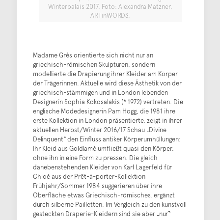
Winterpalais 2017, Foto: Alexandra Matzner,
ARTinWORDS.
Madame Grès orientierte sich nicht nur an
griechisch-römischen Skulpturen, sondern
modellierte die Drapierung ihrer Kleider am Körper
der Trägerinnen. Aktuelle wird diese Ästhetik von der
griechisch-stämmigen und in London lebenden
Designerin Sophia Kokosalakis (* 1972) vertreten. Die
englische Modedesignerin Pam Hogg, die 1981 ihre
erste Kollektion in London präsentierte, zeigt in ihrer
aktuellen Herbst/Winter 2016/17 Schau „Divine
Delinquent“ den Einfluss antiker Körperumhüllungen:
Ihr Kleid aus Goldlamé umfließt quasi den Körper,
ohne ihn in eine Form zu pressen. Die gleich
danebenstehenden Kleider von Karl Lagerfeld für
Chloé aus der Prêt-à-porter-Kollektion
Frühjahr/Sommer 1984 suggerieren über ihre
Oberfläche etwas Griechisch-römisches, ergänzt
durch silberne Pailletten. Im Vergleich zu den kunstvoll
gesteckten Draperie-Kleidern sind sie aber „nur“