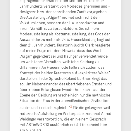
stilprägenden Personen oder seit der Mitte des 19.
Jahrhunderts verstärkt von Modedesignerinnen und -
designern bzw. der schreibenden Zunft vorgegeben.
Die Ausstellung „Vulgär?“ widmet sich nicht dem
Volkstümlichen, sondern der Luxusproduktion und
ihrem Verhältnis zu Sprachbildern. Sie ist mehr
Modeausstellung als Kostümausstellung, das Gros der
Auswahl der zu mehr als 98 % Frauenkleidung liegt auf
dem 21. Jahrhundert. Kuratorin Judith Clark reagierte
auf meine Frage mit dem Hinweis, dass das Wort
„Vulgär“ gegendert sei und häufiger verwendet würde,
um weibliches Verhalten, weibliche Kleidung zu
diffamieren. An Frauenmode ließe sich zudem das
Konzept der beiden Kuratoren auf „explizitere Weise“
darstellen. In der Sprache Roland Barthes klingt das
so: „Im Nebeneinander des übertriebenen Ernsten und
übertrieben Belanglosen [wiederholt sich], auf der
Ebene der Kleidung wahrscheinlich nur die mythische
Situation der Frau in der abendländischen Zivilisation:
3
sublim und kindisch zugleich.“
Für die gelungene, weil
reduzierte Aufstellung im Winterpalais zeichnet Alfred
Weidinger verantwortlich, die er in einem Gespräch
mit ARTinWORDS ausführlich erklärt (erscheint hier
am 6.3.2017).