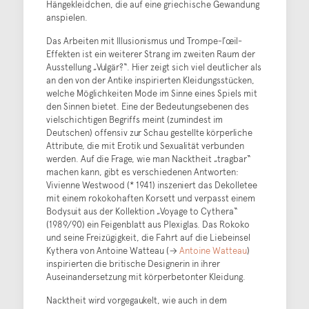
Hängekleidchen, die auf eine griechische Gewandung
anspielen.
Das Arbeiten mit Illusionismus und Trompe-l’œil-
Effekten ist ein weiterer Strang im zweiten Raum der
Ausstellung „Vulgär?“. Hier zeigt sich viel deutlicher als
an den von der Antike inspirierten Kleidungsstücken,
welche Möglichkeiten Mode im Sinne eines Spiels mit
den Sinnen bietet. Eine der Bedeutungsebenen des
vielschichtigen Begriffs meint (zumindest im
Deutschen) offensiv zur Schau gestellte körperliche
Attribute, die mit Erotik und Sexualität verbunden
werden. Auf die Frage, wie man Nacktheit „tragbar“
machen kann, gibt es verschiedenen Antworten:
Vivienne Westwood (* 1941) inszeniert das Dekolletee
mit einem rokokohaften Korsett und verpasst einem
Bodysuit aus der Kollektion „Voyage to Cythera“
(1989/90) ein Feigenblatt aus Plexiglas. Das Rokoko
und seine Freizügigkeit, die Fahrt auf die Liebeinsel
Kythera von Antoine Watteau (→
Antoine Watteau
)
inspirierten die britische Designerin in ihrer
Auseinandersetzung mit körperbetonter Kleidung.
Nacktheit wird vorgegaukelt, wie auch in dem