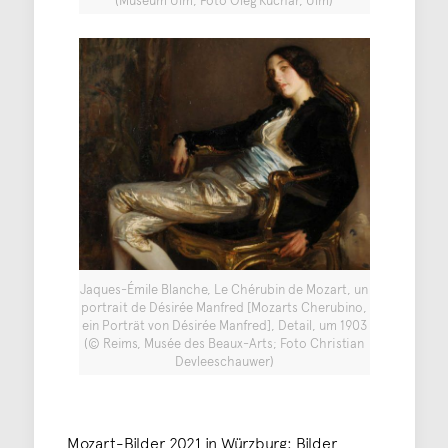
(Museum Ulm, Foto Oleg Kuchar, Ulm)
Jaques-Émile Blanche, Le Chérubin de Mozart, un
portrait de Désirée Manfred [Mozarts Cherubino,
ein Porträt von Désirée Manfred], Detail, um 1903
(© Reims, Musée des Beaux-Arts; Foto Christian
Devleeschauwer)
Mozart-Bilder 2021 in Würzburg: Bilder