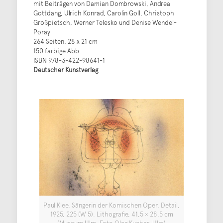
mit Beiträgen von Damian Dombrowski, Andrea
Gottdang, Ulrich Konrad, Carolin Goll, Christoph
Großpietsch, Werner Telesko und Denise Wendel­-
Poray
264 Seiten, 28 x 21 cm
150 farbige Abb.
ISBN 978-3-422-98641-1
Deutscher Kunstverlag
Paul Klee, Sängerin der Komischen Oper, Detail,
1925, 225 (W 5). Lithografie, 41,5 × 28,5 cm