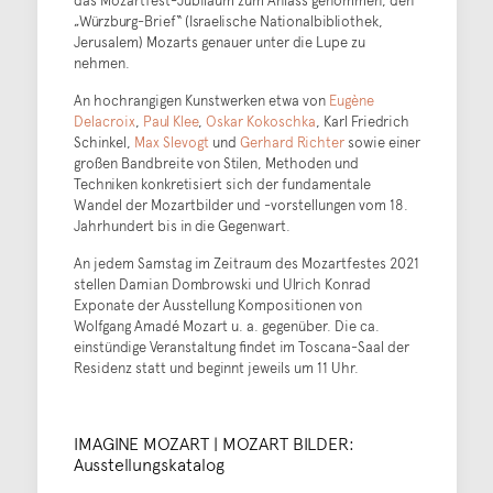
das Mozartfest-Jubiläum zum Anlass genommen, den
„Würzburg-Brief“ (Israelische Nationalbibliothek,
Jerusalem) Mozarts genauer unter die Lupe zu
nehmen.
An hochrangigen Kunstwerken etwa von
Eugène
Delacroix
,
Paul Klee
,
Oskar Kokoschka
, Karl Friedrich
Schinkel,
Max Slevogt
und
Gerhard Richter
sowie einer
großen Bandbreite von Stilen, Methoden und
Techniken konkretisiert sich der fundamentale
Wandel der Mozartbilder und -vorstellungen vom 18.
Jahrhundert bis in die Gegenwart.
An jedem Samstag im Zeitraum des Mozartfestes 2021
stellen Damian Dombrowski und Ulrich Konrad
Exponate der Ausstellung Kompositionen von
Wolfgang Amadé Mozart u. a. gegen­über. Die ca.
einstündige Veranstaltung findet im Toscana­-Saal der
Residenz statt und beginnt jeweils um 11 Uhr.
IMAGINE MOZART | MOZART BILDER:
Ausstellungskatalog