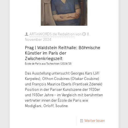
ARTinWORDS.de Redaktion
von
8.
November 2024
Prag | Waldstein Reithalle: Böhmische
Künstler im Paris der
Zwischenkriegszeit
École de Paris aus Tschechien | 2024/25
Das Ausstellung untersucht Georges Kars (Jiří
Karpeles), Othon Coubines (Otakar Coubine)
und François Maurice Eberls (Frantisek Zdenek)
Position in der Pariser Kunstszene der 1920er
und 1930er Jahre - im Vergleich mit berühmten
vertrwter:innen der École de Paris wie
Modigliani, Orloff, Soutine.
Weiter lesen