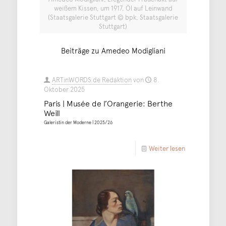
weißem Kissen, um 1917, Öl auf Leinwand
(Staatsgalerie Stuttgart © bpk, Staatsgalerie
Stuttgart)
Beiträge zu Amedeo Modigliani
ARTinWORDS.de Redaktion
von
8.
Oktober 2025
Paris | Musée de l’Orangerie: Berthe
Weill
Galeristin der Moderne | 2025/26
Weiter lesen