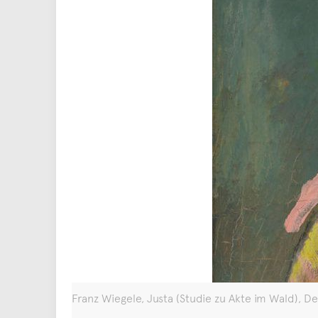
Franz Wiegele, Justa (Studie zu Akte im Wald), D