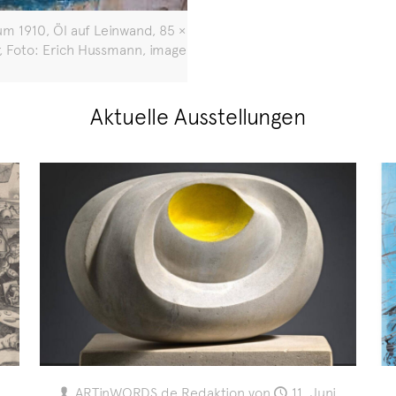
um 1910, Öl auf Leinwand, 85 ×
 Foto: Erich Hussmann, image
Aktuelle Ausstellungen
ARTinWORDS.de Redaktion
von
11. Juni