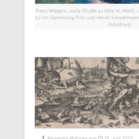
Franz Wiegele, Justa (Studie zu Akte im Wald), 
62 cm (Sammlung Fritz und Hermi Schedlmayer,
industries)
Alexandra Matzner
von
18. Juni 2026