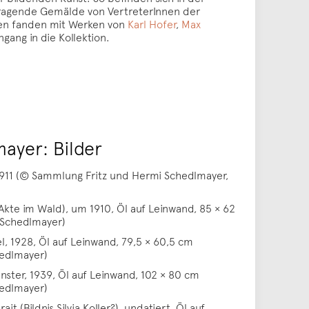
agende Gemälde von VertreterInnen der
en fanden mit Werken von
Karl Hofer
,
Max
gang in die Kollektion.
ayer: Bilder
1911 (© Sammlung Fritz und Hermi Schedlmayer,
 Akte im Wald), um 1910, Öl auf Leinwand, 85 × 62
 Schedlmayer)
el, 1928, Öl auf Leinwand, 79,5 × 60,5 cm
edlmayer)
ster, 1939, Öl auf Leinwand, 102 × 80 cm
edlmayer)
ait (Bildnis Silvia Koller?), undatiert, Öl auf