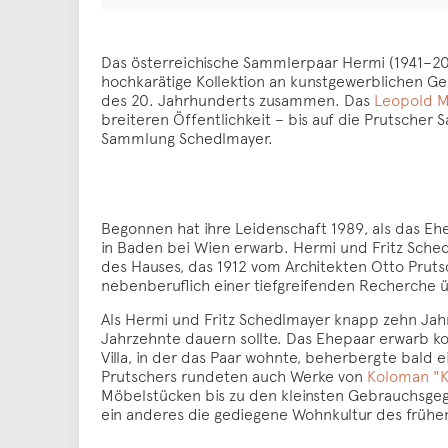
Das österreichische Sammlerpaar Hermi (1941–201
hochkarätige Kollektion an kunstgewerblichen Ge
des 20. Jahrhunderts zusammen. Das
Leopold 
breiteren Öffentlichkeit – bis auf die Prutsch
Sammlung Schedlmayer.
Begonnen hat ihre Leidenschaft 1989, als das Eh
in Baden bei Wien erwarb. Hermi und Fritz Sche
des Hauses, das 1912 vom Architekten Otto Prut
nebenberuflich einer tiefgreifenden Recherche 
Als Hermi und Fritz Schedlmayer knapp zehn Jahre 
Jahrzehnte dauern sollte. Das Ehepaar erwarb ko
Villa, in der das Paar wohnte, beherbergte bal
Prutschers rundeten auch Werke von
Koloman "K
Möbelstücken bis zu den kleinsten Gebrauchsgeg
ein anderes die gediegene Wohnkultur des frühe