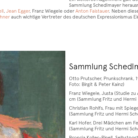
Sammlung Schedlmayer herausr
ll
,
Jean Egger
, Franz Wiegele oder
Anton Faistauer
. Neben dies
chner
auch wichtige Vertreter des deutschen Expressionismus Ein
Sammlung Schedlm
Otto Prutscher, Prunkschrank, 
Foto: Birgit & Peter Kainz)
Franz Wiegele, Justa (Studie zu
cm (Sammlung Fritz und Hermi
Christian Rohlfs, Frau mit Spieg
(Sammlung Fritz und Hermi Sch
Karl Hofer, Drei Mädchen am Fen
(Sammlung Fritz und Hermi Sch
Broncia Koller-Pinell, Selbstportr