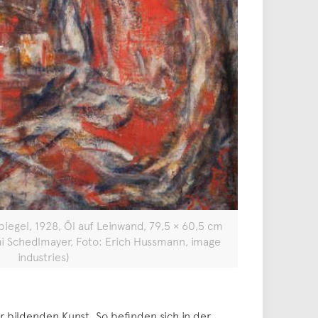
Spiegel, 1928, Öl auf Leinwand, 79,5 × 60,5 cm
i Schedlmayer, Foto: Erich Hussmann, image
industries)
r bildenden Kunst. So befinden sich in der