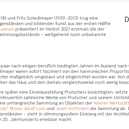
D
8) und Fritz Schedlmayer (1939–2013) trug eine
genständen und bildender Kunst aus der ersten Hälfte
Museum
präsentiert im Herbst 2021 erstmals die der
er Sammlungsbestände – weitgehend noch unbekannte
epaar nach einigen beruflich bedingten Jahren im Ausland nach 
dlmayer waren sofort fasziniert von den harmonischen Proporti
scher maßgeblich umgebaut und eingerichtet worden war. Von 
über das Haus und den damals vergleichsweise noch wenig beac
später eine Einzelausstellung Prutschers besichtigten, setzte ih
ntinuierlich zahlreiche Werke von Prutscher und seinem Umfeld
d eine umfangreiche Sammlung an Objekten der
Wiener Werkstät
olo" Moser
,
Adolf Loos
und
Josef Hoffmann
die Sammlung ab. Di
enständen – steht in stimmungsvollem Einklang mit der Archit
n 20. Jahrhunderts erlebbar macht.