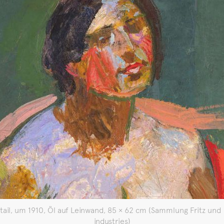
etail, um 1910, Öl auf Leinwand, 85 × 62 cm (Sammlung Fritz u
industries)