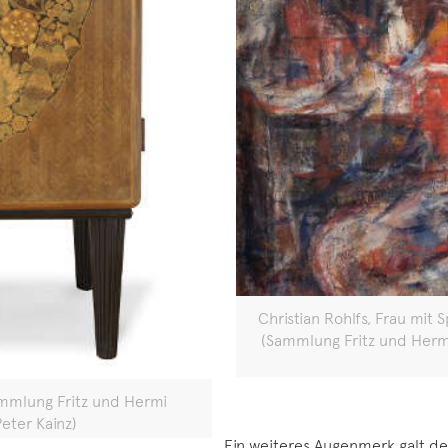
Christian Rohlfs, Frau mit 
(Sammlung Fritz und Herm
ammlung Fritz und Hermi
Peter Kainz)
Ein weiteres Augenmerk galt de