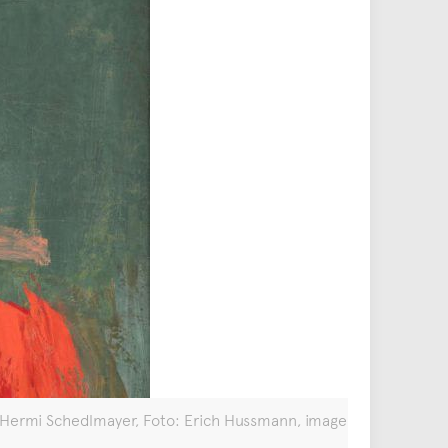
nd Hermi Schedlmayer, Foto: Erich Hussmann, image