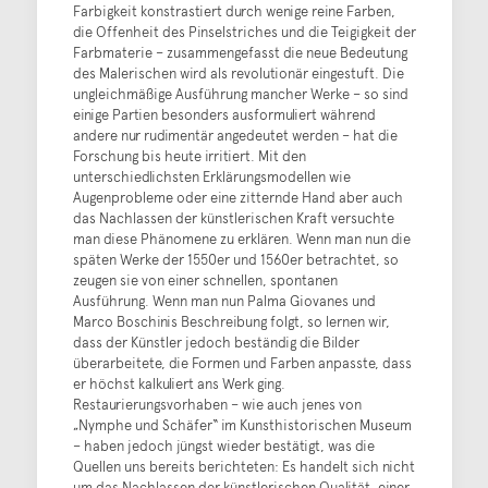
Farbigkeit konstrastiert durch wenige reine Farben,
die Offenheit des Pinselstriches und die Teigigkeit der
Farbmaterie – zusammengefasst die neue Bedeutung
des Malerischen wird als revolutionär eingestuft. Die
ungleichmäßige Ausführung mancher Werke – so sind
einige Partien besonders ausformuliert während
andere nur rudimentär angedeutet werden – hat die
Forschung bis heute irritiert. Mit den
unterschiedlichsten Erklärungsmodellen wie
Augenprobleme oder eine zitternde Hand aber auch
das Nachlassen der künstlerischen Kraft versuchte
man diese Phänomene zu erklären. Wenn man nun die
späten Werke der 1550er und 1560er betrachtet, so
zeugen sie von einer schnellen, spontanen
Ausführung. Wenn man nun Palma Giovanes und
Marco Boschinis Beschreibung folgt, so lernen wir,
dass der Künstler jedoch beständig die Bilder
überarbeitete, die Formen und Farben anpasste, dass
er höchst kalkuliert ans Werk ging.
Restaurierungsvorhaben – wie auch jenes von
„Nymphe und Schäfer“ im Kunsthistorischen Museum
– haben jedoch jüngst wieder bestätigt, was die
Quellen uns bereits berichteten: Es handelt sich nicht
um das Nachlassen der künstlerischen Qualität, einer