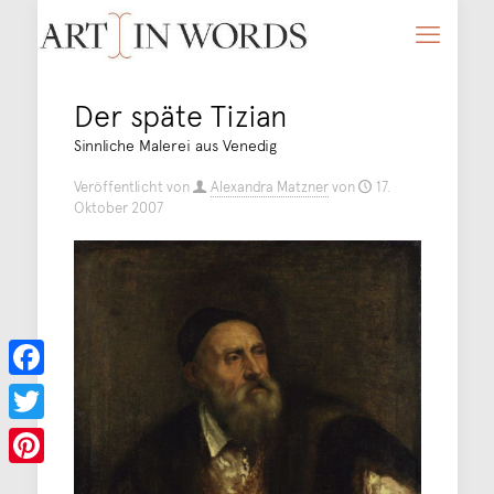
Der späte Tizian
Sinnliche Malerei aus Venedig
Veröffentlicht von
Alexandra Matzner
von
17.
Oktober 2007
Facebook
Twitter
Pinterest