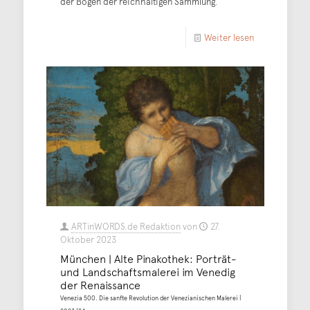
der Bogen der reichhaltigen Sammlung.
Weiter lesen
ARTinWORDS.de Redaktion
von
27.
Oktober 2023
München | Alte Pinakothek: Porträt-
und Landschaftsmalerei im Venedig
der Renaissance
Venezia 500. Die sanfte Revolution der Venezianischen Malerei |