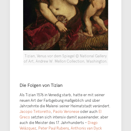
Tizian, Venus vor dem Spiegel © National Gallery
of Art, Andrew W. Mellon Collection, Washington.
Die Folgen von Tizian
Als Tizian 1576 in Venedig starb, hatte er mit seiner
neuen Art der Farbgebung maßgeblich und über
Jahrzehnte die Malerei seiner Heimatstadt verändert.
Jacopo Tintoretto
,
Paolo Veronese
oder auch
El
Greco
setzten sich intensiv damit auseinander, aber
auch die Meister des 17. Jahrhunderts –
Diego
Velázquez
,
Peter Paul Rubens
,
Anthonis van Dyck