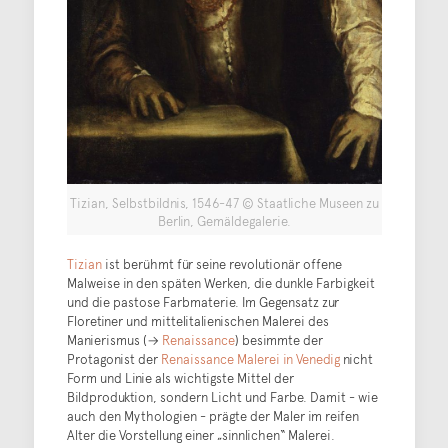
Tizian, Selbstbildnis, 1546-47 © Staatliche Museen zu
Berlin, Gemäldegalerie.
Tizian
ist berühmt für seine revolutionär offene
Malweise in den späten Werken, die dunkle Farbigkeit
und die pastose Farbmaterie. Im Gegensatz zur
Floretiner und mittelitalienischen Malerei des
Manierismus (→
Renaissance
) besimmte der
Protagonist der
Renaissance Malerei in Venedig
nicht
Form und Linie als wichtigste Mittel der
Bildproduktion, sondern Licht und Farbe. Damit - wie
auch den Mythologien - prägte der Maler im reifen
Alter die Vorstellung einer „sinnlichen“ Malerei.