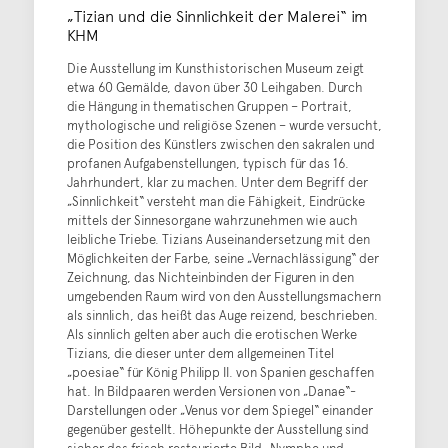
„Tizian und die Sinnlichkeit der Malerei“ im
KHM
Die Ausstellung im Kunsthistorischen Museum zeigt
etwa 60 Gemälde, davon über 30 Leihgaben. Durch
die Hängung in thematischen Gruppen – Portrait,
mythologische und religiöse Szenen – wurde versucht,
die Position des Künstlers zwischen den sakralen und
profanen Aufgabenstellungen, typisch für das 16.
Jahrhundert, klar zu machen. Unter dem Begriff der
„Sinnlichkeit“ versteht man die Fähigkeit, Eindrücke
mittels der Sinnesorgane wahrzunehmen wie auch
leibliche Triebe. Tizians Auseinandersetzung mit den
Möglichkeiten der Farbe, seine „Vernachlässigung“ der
Zeichnung, das Nichteinbinden der Figuren in den
umgebenden Raum wird von den Ausstellungsmachern
als sinnlich, das heißt das Auge reizend, beschrieben.
Als sinnlich gelten aber auch die erotischen Werke
Tizians, die dieser unter dem allgemeinen Titel
„poesiae“ für König Philipp II. von Spanien geschaffen
hat. In Bildpaaren werden Versionen von „Danae“-
Darstellungen oder „Venus vor dem Spiegel“ einander
gegenüber gestellt. Höhepunkte der Ausstellung sind
sicher das frisch restaurierte Bild „Nymphe und