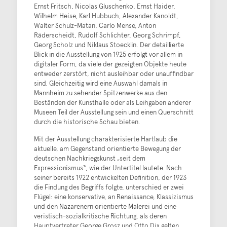
Ernst Fritsch, Nicolas Gluschenko, Ernst Haider,
Wilhelm Heise, Karl Hubbuch, Alexander Kanoldt,
Walter Schulz-Matan, Carlo Mense, Anton
Räderscheidt, Rudolf Schlichter, Georg Schrimpf,
Georg Scholz und Niklaus Stoecklin. Der detaillierte
Blick in die Ausstellung von 1925 erfolgt vor allem in
digitaler Form, da viele der gezeigten Objekte heute
entweder zerstört, nicht ausleihbar oder unauffindbar
sind. Gleichzeitig wird eine Auswahl damals in
Mannheim zu sehender Spitzenwerke aus den
Beständen der Kunsthalle oder als Leihgaben anderer
Museen Teil der Ausstellung sein und einen Querschnitt
durch die historische Schau bieten.
Mit der Ausstellung charakterisierte Hartlaub die
aktuelle, am Gegenstand orientierte Bewegung der
deutschen Nachkriegskunst „seit dem
Expressionismus“, wie der Untertitel lautete. Nach
seiner bereits 1922 entwickelten Definition, der 1923
die Findung des Begriffs folgte, unterschied er zwei
Flügel: eine konservative, an Renaissance, Klassizismus
und den Nazarenern orientierte Malerei und eine
veristisch-sozialkritische Richtung, als deren
Hauptvertreter George Grosz und Otto Dix gelten.