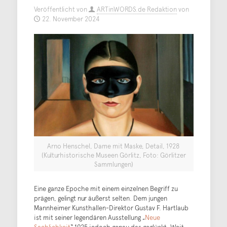
Veröffentlicht von
ARTinWORDS.de Redaktion
von
22. November 2024
Arno Henschel, Dame mit Maske, Detail, 1928
(Kulturhistorische Museen Görlitz, Foto: Görlitzer
Sammlungen)
Eine ganze Epoche mit einem einzelnen Begriff zu
prägen, gelingt nur äußerst selten. Dem jungen
Mannheimer Kunsthallen-Direktor Gustav F. Hartlaub
ist mit seiner legendären Ausstellung „
Neue