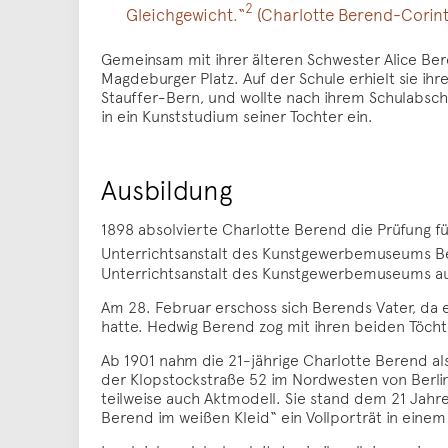
2
Gleichgewicht.“
(Charlotte Berend-Corinth
Gemeinsam mit ihrer älteren Schwester Alice Bere
Magdeburger Platz. Auf der Schule erhielt sie ih
Stauffer-Bern, und wollte nach ihrem Schulabsch
in ein Kunststudium seiner Tochter ein.
Ausbildung
1898 absolvierte Charlotte Berend die Prüfung für
Unterrichtsanstalt des Kunstgewerbemuseums Berli
Unterrichtsanstalt des Kunstgewerbemuseums au
Am 28. Februar erschoss sich Berends Vater, da 
hatte. Hedwig Berend zog mit ihren beiden Töch
Ab 1901 nahm die 21-jährige Charlotte Berend als 
der Klopstockstraße 52 im Nordwesten von Berlin 
teilweise auch Aktmodell. Sie stand dem 21 Jahre
Berend im weißen Kleid“ ein Vollporträt in einem