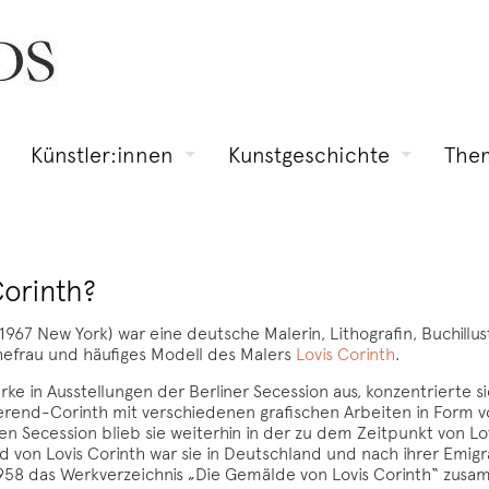
Künstler:innen
Kunstgeschichte
The
orinth?
1967 New York) war eine deutsche Malerin, Lithografin, Buchillu
Ehefrau und häufiges Modell des Malers
Lovis Corinth
.
ke in Ausstellungen der Berliner Secession aus, konzentrierte si
erend-Corinth mit verschiedenen grafischen Arbeiten in Form 
n Secession blieb sie weiterhin in der zu dem Zeitpunkt von Lov
 von Lovis Corinth war sie in Deutschland und nach ihrer Emigra
958 das Werkverzeichnis „Die Gemälde von Lovis Corinth“ zusam