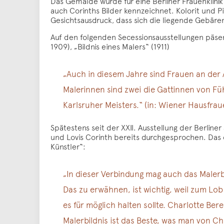
Das Gemälde wurde für eine Berliner Frauenklinik
auch Corinths Bilder kennzeichnet. Kolorit und P
Gesichtsausdruck, dass sich die liegende Gebären
Auf den folgenden Secessionsausstellungen päsenti
1909), „Bildnis eines Malers“ (1911)
„Auch in diesem Jahre sind Frauen an der A
Malerinnen sind zwei die Gattinnen von Fü
Karlsruher Meisters.“ (in: Wiener Hausfrau
Spätestens seit der XXII. Ausstellung der Berline
und Lovis Corinth bereits durchgesprochen. Das e
Künstler“:
„In dieser Verbindung mag auch das Malerbi
Das zu erwähnen, ist wichtig, weil zum Lob 
es für möglich halten sollte. Charlotte Bere
Malerbildnis ist das Beste, was man von C