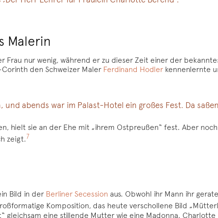
s Malerin
ner Frau nur wenig, während er zu dieser Zeit einer der bekannte
nd-Corinth den Schweizer Maler
Ferdinand Hodler
kennenlernte un
n, und abends war im Palast-Hotel ein großes Fest. Da saße
en, hielt sie an der Ehe mit „ihrem Ostpreußen“ fest. Aber noch
7
h zeigt.
in Bild in der
Berliner Secession
aus. Obwohl ihr Mann ihr geraten
 großformatige Komposition, das heute verschollene Bild „Mütterl
nt“ gleichsam eine stillende Mutter wie eine Madonna. Charlotte