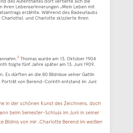
nd des Aufenthaltes dort vertiefte sich die
in ihren Lebenserinnerungen „Mein Leben mit
ratsantrags erzählte. Während des Badeurlaubs
harlotte), und Charlotte skizzierte ihren
4
 annahm.
Thomas wurde am 13. Oktober 1904
th folgte fünf Jahre später am 13. Juni 1909.
. Es dürften an die 80 Bildnisse seiner Gattin
 Porträt von Berend-Corinth entstand im Juni
käme in der schönen Kunst des Zeichnens, doch
 dann beim Semester-Schluss im Juni in seiner
te Bildnis von mir ‚Charlotte Berend im weißen