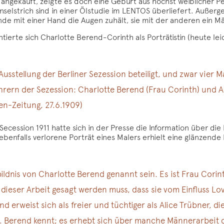
 angekauft, zeigte es doch eine Geburt aus höchst weiblicher P
inselstrich sind in einer Ölstudie im LENTOS überliefert. Außer
de mit einer Hand die Augen zuhält, sie mit der anderen ein M
erte sich Charlotte Berend-Corinth als Porträtistin (heute leide
usstellung der Berliner Sezession beteiligt, und zwar vier 
hrern der Sezession: Charlotte Berend (Frau Corinth) und A
en-Zeitung, 27.6.1909)
r Secession 1911 hatte sich in der Presse die Information über 
benfalls verlorene Porträt eines Malers erhielt eine glänzende
ldnis von Charlotte Berend genannt sein. Es ist Frau Corin
dieser Arbeit gesagt werden muss, dass sie vom Einfluss Lovi
nd erweist sich als freier und tüchtiger als Alice Trübner, di
h. Berend kennt; es erhebt sich über manche Männerarbeit d