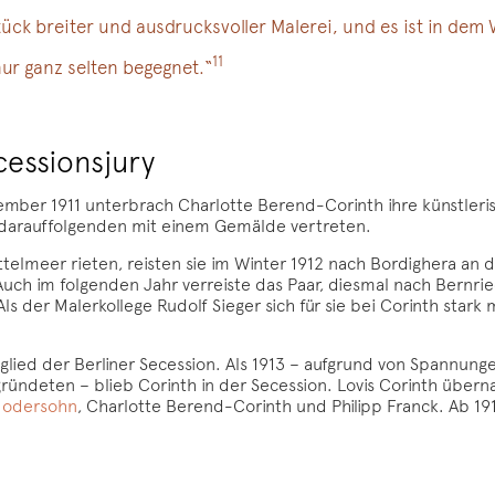
stück breiter und ausdrucksvoller Malerei, und es ist in de
11
r ganz selten begegnet.“
cessionsjury
ember 1911 unterbrach Charlotte Berend-Corinth ihre künstleri
 darauffolgenden mit einem Gemälde vertreten.
ttelmeer rieten, reisten sie im Winter 1912 nach Bordighera an
ch im folgenden Jahr verreiste das Paar, diesmal nach Bernried. 
ls der Malerkollege Rudolf Sieger sich für sie bei Corinth stark
glied der Berliner Secession. Als 1913 – aufgrund von Spannun
gründeten – blieb Corinth in der Secession. Lovis Corinth übern
Modersohn
, Charlotte Berend-Corinth und Philipp Franck. Ab 19