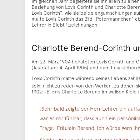
Im gleichen Jahr begleitete sie ihn allein zu ein
Beziehung von Lovis Corinth und Charlotte Bere
Lovis Corinth“, wie sie beide engumschlungen au
malte Lovis Corinth das Bild „Petermannchen“ eb
Lehrer in Bleistiftzeichnungen.
Charlotte Berend-Corinth un
Am 23. März 1904 heirateten Lovis Corinth und
(Taufdatum: 4. April 1905) und damit nur sieben 
Lovis Corinth malte während seines Lebens zahlrei
sein, nicht zu reden von den Werken, zu denen s
1902: „Bildnis Charlotte Berend im weißen Kleid 
„Sehr bald zeigte der Herr Lehrer ein auff
war es mir fühlbar, dass auch ein persönlic
Frage: ‚Fräulein Berend, ich würde gern Ih
Kleide‘. Er schenkte es mir und signierte e