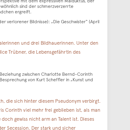
erspektive mit dem expressiven Malduktus, der
gewöhnlich sind der schmerzverzerrte
ädchen ergreift.
r verlorener Bildnisse): „Die Geschwister“ (April
Malerinnen und drei Bildhauerinnen. Unter den
lice Trübner, die Lebensgefährtin des
die Beziehung zwischen Charlotte Bernd-Corinth
 Besprechung von Kurt Scheffler in „Kunst und
th, die sich hinter diesem Pseudonym verbirgt.
s Corinth viel mehr frei geblieben ist, als man
e doch gewiss nicht arm an Talent ist. Dieses
er Secession. Der stark und sicher