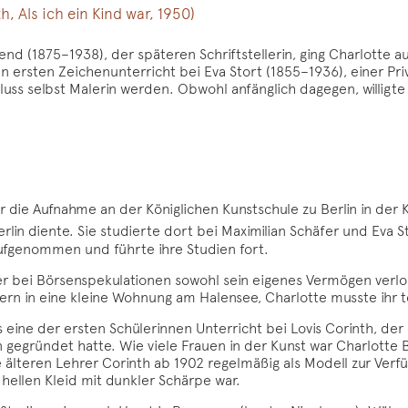
, Als ich ein Kind war, 1950)
nd (1875–1938), der späteren Schriftstellerin, ging Charlotte 
ren ersten Zeichenunterricht bei Eva Stort (1855–1936), einer P
luss selbst Malerin werden. Obwohl anfänglich dagegen, willigt
 die Aufnahme an der Königlichen Kunstschule zu Berlin in der K
n diente. Sie studierte dort bei Maximilian Schäfer und Eva St
fgenommen und führte ihre Studien fort.
er bei Börsenspekulationen sowohl sein eigenes Vermögen verl
tern in eine kleine Wohnung am Halensee, Charlotte musste ihr
eine der ersten Schülerinnen Unterricht bei Lovis Corinth, der e
gegründet hatte. Wie viele Frauen in der Kunst war Charlotte B
 älteren Lehrer Corinth ab 1902 regelmäßig als Modell zur Verfü
 hellen Kleid mit dunkler Schärpe war.