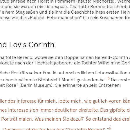
er Studienreise nach Horst in Pommern (heute: Niechorze). Währe
nd und sie wurden ein Liebespaar. Charlotte Berend beschrieb 
f einem Steg saßen und sie ihm die Geschichte ihres ersten Hei
enso wie das „Paddel-Petermannchen“ (so sein Kosenamen für C
d Lovis Corinth
 Charlotte Berend, wobei sie den Doppelnamen Berend-Corinth
Monate nach der Hochzeit geboren; die Tochter Wilhelmine Corin
che Porträts seiner Frau in unterschiedlichen Lebenssituationen
5
ie ohne bestimmte Bildabsicht Modell gestanden hat.
Das erste
mit Rose“ (Berlin Museum). Sie erinnerte an sein Entstehen:
allendes Interesse für mich, lobte mich, wie gut ich voran 
hes Interesse sich immer deutlicher einstellte. Das gipfelte
r Porträt malen. Was meinen Sie dazu?‘ So entstand das ers
6
s ‚Der Herr Lehrer für Fräulein Charlotte Berend‘.“