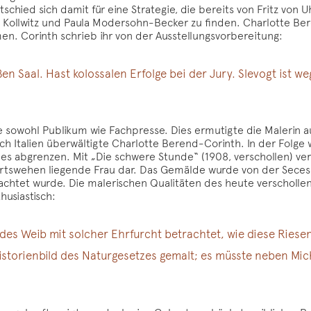
tschied sich damit für eine Strategie, die bereits von Fritz von
 Kollwitz und Paula Modersohn-Becker zu finden. Charlotte Bere
n. Corinth schrieb ihr von der Ausstellungsvorbereitung:
 Saal. Hast kolossalen Erfolge bei der Jury. Slevogt ist we
 sowohl Publikum wie Fachpresse. Dies ermutigte die Malerin 
ch Italien überwältigte Charlotte Berend-Corinth. In der Folge 
es abgrenzen. Mit „Die schwere Stunde“ (1908, verschollen) ver
urtswehen liegende Frau dar. Das Gemälde wurde von der Secessi
achtet wurde. Die malerischen Qualitäten des heute verschol
usiastisch:
ndes Weib mit solcher Ehrfurcht betrachtet, wie diese Riese
Historienbild des Naturgesetzes gemalt; es müsste neben
Mic