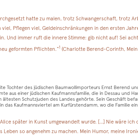
rchgesetzt hatte zu malen, trotz Schwangerschaft, trotz Arb
 viel, Pflegen viel, Geldeinschränkungen in den ersten Jahr
in. Und immer ruft die innere Stimme: gib nicht auf! Sei ach
1
 neu geformten Pflichten.“
(Charlotte Berend-Corinth, Mein 
ite Tochter des jüdischen Baumwollimporteurs Ernst Berend und
te aus einer jüdischen Kaufmannsfamilie, die in Dessau und Ha
 ältesten Schutzjuden des Landes gehörte. Sein Geschäft befan
4 in das Kaufmannsviertel am Kurfürstendamm, wo die Familie e
lice später in Kunst umgewandelt wurde. […] Nie wäre ich 
das Leben so angenehm zu machen. Mein Humor, meine Ironi