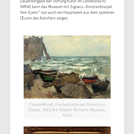
Dauerleihgabe der Stiftung Kunst im Landesbesitz
(NRW) kann das Museum mit Signacs „Konstantinopel:
Yeni Djami“ nun auch ein Hauptwerk aus dem späteren
Œuvre des Künstlers zeigen.
Claude Monet, Fischerboote am Strand von
Étretat, 1883/84 (Wallraf-Richartz-Museum,
Köln)