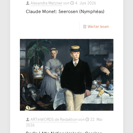
Alexandra Matzner
von
4. Juni 2026
Claude Monet: Seerosen (Nymphéas)
Weiter lesen
ARTinWORDS.de Redaktion
von
22. Mai
2026
Berlin | Alte Nationalgalerie: Cassirer