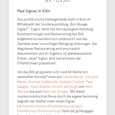
16.4. – 22.8.2021
Paul Signac in Köln
Das pointilistische Hafengemälde steht in Köln im
Mittelpunkt der Sonderausstellung „Bon Voyage,
Signac!“. Eigens dafür hat die hauseigene Abteilung
Kunsttechnologie und Restaurierung das Bild
eingehend konservatorisch untersucht und das
Gemälde einer vorsichtigen Reinigung unterzogen. Der
Weg dieser Restaurierung wird anschaulich
dokumentiert und ihr Ergebnis ist atemberaubend.
Dieser „neue“ Signac wird nun erstmals der
Öffentlichkeit präsentiert.
Um das Bild gruppieren sich rund 60 Werke von
namhaften Künstler*innen wie
Claude Monet
,
Edouard
Manet
,
Gustave Caillebotte
,
Gustave Courbet
,
Paul
Gauguin
,
Paul Cézanne
,
Vincent van Gogh
und
Henri
Matisse
wie auch
Kees van Dongen
. Mit dieser
impressionistischen Reise durch die eigene Sammlung
begrüßt das Wallraf einen neuen Signac
(→
Impressionismus
|
Postimpressionismus |
Pointillismus | Divisionismus
). Dank der großzügigen