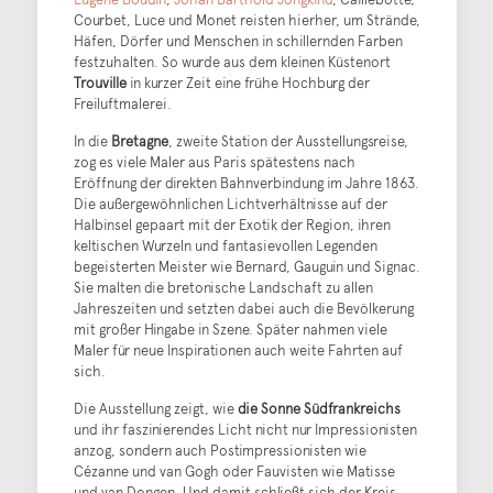
Courbet, Luce und Monet reisten hierher, um Strände,
Häfen, Dörfer und Menschen in schillernden Farben
festzuhalten. So wurde aus dem kleinen Küstenort
Trouville
in kurzer Zeit eine frühe Hochburg der
Freiluftmalerei.
In die
Bretagne
, zweite Station der Ausstellungsreise,
zog es viele Maler aus Paris spätestens nach
Eröffnung der direkten Bahnverbindung im Jahre 1863.
Die außergewöhnlichen Lichtverhältnisse auf der
Halbinsel gepaart mit der Exotik der Region, ihren
keltischen Wurzeln und fantasievollen Legenden
begeisterten Meister wie Bernard, Gauguin und Signac.
Sie malten die bretonische Landschaft zu allen
Jahreszeiten und setzten dabei auch die Bevölkerung
mit großer Hingabe in Szene. Später nahmen viele
Maler für neue Inspirationen auch weite Fahrten auf
sich.
Die Ausstellung zeigt, wie
die Sonne Südfrankreichs
und ihr faszinierendes Licht nicht nur Impressionisten
anzog, sondern auch Postimpressionisten wie
Cézanne und van Gogh oder Fauvisten wie Matisse
und van Dongen. Und damit schließt sich der Kreis