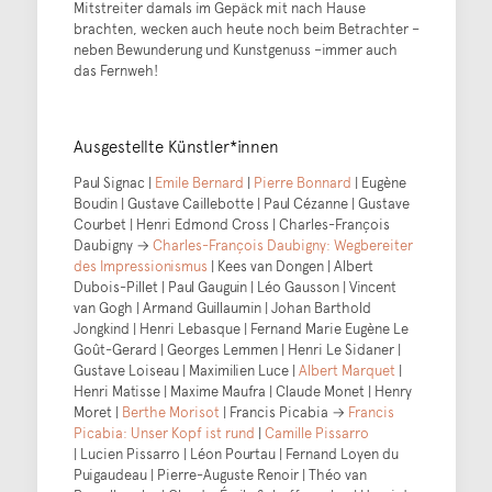
Mitstreiter damals im Gepäck mit nach Hause
brachten, wecken auch heute noch beim Betrachter –
neben Bewunderung und Kunstgenuss –immer auch
das Fernweh!
Ausgestellte Künstler*innen
Paul Signac |
Emile Bernard
|
Pierre Bonnard
| Eugène
Boudin | Gustave Caillebotte | Paul Cézanne | Gustave
Courbet | Henri Edmond Cross | Charles-François
Daubigny →
Charles-François Daubigny: Wegbereiter
des Impressionismus
| Kees van Dongen | Albert
Dubois-Pillet | Paul Gauguin | Léo Gausson | Vincent
van Gogh | Armand Guillaumin | Johan Barthold
Jongkind | Henri Lebasque | Fernand Marie Eugène Le
Goût-Gerard | Georges Lemmen | Henri Le Sidaner |
Gustave Loiseau | Maximilien Luce |
Albert Marquet
|
Henri Matisse | Maxime Maufra | Claude Monet | Henry
Moret |
Berthe Morisot
| Francis Picabia →
Francis
Picabia: Unser Kopf ist rund
|
Camille Pissarro
| Lucien Pissarro | Léon Pourtau | Fernand Loyen du
Puigaudeau | Pierre-Auguste Renoir | Théo van