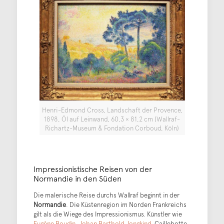
Henri-Edmond Cross, Landschaft der Provence,
1898, Öl auf Leinwand, 60,3 × 81,2 cm (Wallraf-
Richartz-Museum & Fondation Corboud, Köln)
Impressionistische Reisen von der
Normandie in den Süden
Die malerische Reise durchs Wallraf beginnt in der
Normandie
. Die Küstenregion im Norden Frankreichs
gilt als die Wiege des Impressionismus. Künstler wie
Eugène Boudin
,
Johan Barthold Jongkind
, Caillebotte,