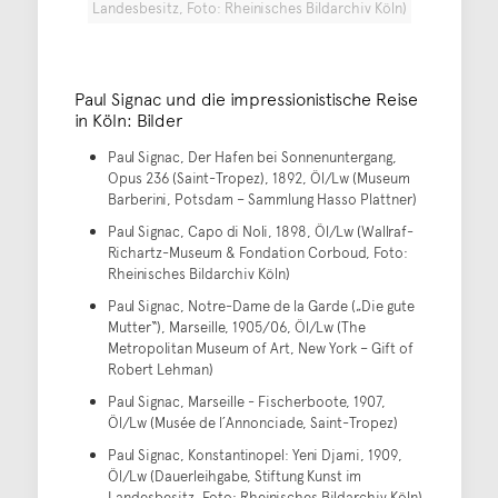
Landesbesitz, Foto: Rheinisches Bildarchiv Köln)
Paul Signac und die impressionistische Reise
in Köln: Bilder
Paul Signac, Der Hafen bei Sonnenuntergang,
Opus 236 (Saint-Tropez), 1892, Öl/Lw (Museum
Barberini, Potsdam – Sammlung Hasso Plattner)
Paul Signac, Capo di Noli, 1898, Öl/Lw (Wallraf-
Richartz-Museum & Fondation Corboud, Foto:
Rheinisches Bildarchiv Köln)
Paul Signac, Notre-Dame de la Garde („Die gute
Mutter“), Marseille, 1905/06, Öl/Lw (The
Metropolitan Museum of Art, New York – Gift of
Robert Lehman)
Paul Signac, Marseille - Fischerboote, 1907,
Öl/Lw (Musée de l´Annonciade, Saint-Tropez)
Paul Signac, Konstantinopel: Yeni Djami, 1909,
Öl/Lw (Dauerleihgabe, Stiftung Kunst im
Landesbesitz, Foto: Rheinisches Bildarchiv Köln)