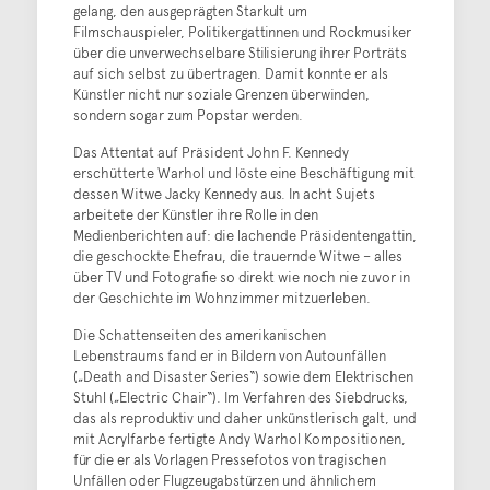
gelang, den ausgeprägten Starkult um
Filmschauspieler, Politikergattinnen und Rockmusiker
über die unverwechselbare Stilisierung ihrer Porträts
auf sich selbst zu übertragen. Damit konnte er als
Künstler nicht nur soziale Grenzen überwinden,
sondern sogar zum Popstar werden.
Das Attentat auf Präsident John F. Kennedy
erschütterte Warhol und löste eine Beschäftigung mit
dessen Witwe Jacky Kennedy aus. In acht Sujets
arbeitete der Künstler ihre Rolle in den
Medienberichten auf: die lachende Präsidentengattin,
die geschockte Ehefrau, die trauernde Witwe – alles
über TV und Fotografie so direkt wie noch nie zuvor in
der Geschichte im Wohnzimmer mitzuerleben.
Die Schattenseiten des amerikanischen
Lebenstraums fand er in Bildern von Autounfällen
(„Death and Disaster Series“) sowie dem Elektrischen
Stuhl („Electric Chair“). Im Verfahren des Siebdrucks,
das als reproduktiv und daher unkünstlerisch galt, und
mit Acrylfarbe fertigte Andy Warhol Kompositionen,
für die er als Vorlagen Pressefotos von tragischen
Unfällen oder Flugzeugabstürzen und ähnlichem