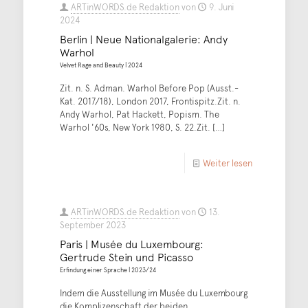
ARTinWORDS.de Redaktion
von
9. Juni
2024
Berlin | Neue Nationalgalerie: Andy
Warhol
Velvet Rage and Beauty | 2024
Zit. n. S. Adman. Warhol Before Pop (Ausst.-
Kat. 2017/18), London 2017, Frontispitz.Zit. n.
Andy Warhol, Pat Hackett, Popism. The
Warhol '60s, New York 1980, S. 22.Zit.
[…]
Weiter lesen
ARTinWORDS.de Redaktion
von
13.
September 2023
Paris | Musée du Luxembourg:
Gertrude Stein und Picasso
Erfindung einer Sprache | 2023/24
Indem die Ausstellung im Musée du Luxembourg
die Komplizenschaft der beiden