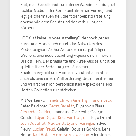
Zeitgeist, Gesellschaft und deren Wandel. Kleidung ist
textiles Medium der Kommunikation, sie verbirgt und
legt gleichermaßen frei, dient der Selbstdarstellung,
ebenso wie dem Schutz und der Verhüllung des
Körpers.
LOOK ist keine „Modeausstellung“, dennoch gehen
Kunst und Mode auch durch das Mitwirken des
Modedesigners Arthur Arbesser, eines gebürtigen
Wieners, eine neue Beziehung – quasi einen inneren
Dialog – ein. Der prägnante und kurze Ausstellungstitel
spielt mit der Bedeutung von Aussehen,
Erscheinungsbild und Modestil, versteht sich aber
auch als eine direkte Aufforderung, diesen weiblichen
und wahrscheinlich persönlichsten Aspekt der Heidi
Horten Collection zu entdecken.
Mit Werken von
Friedrich von Amerling
,
Francis Bacon
,
Peter Baldinger,
Georg Baselitz
, Eugen von Blaas,
Alexander Calder
, Francesco Clemente, George
Condo,
Edgar Degas
,
Kees van Dongen
, Helga Druml,
Jean Dubuffet
,
Max Ernst
,
Lyonel Feininger
, Sylvie
Fleury,
Lucian Freud
, Gelatin, Douglas Gordon, Lena
Henke,
Karl Hofer
,
Alexej von Jawlensky
, Allen Jones,