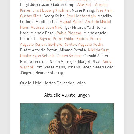
Birgit Jürgenssen, Gudrun Kampl,
Alex Katz
,
Anselm
Kiefer
,
Ernst Ludwig Kirchner
, Moïse Kisling,
Yves Klein
,
Gustav Klimt
, Georg Kolbe,
Roy Lichtenstein
, Angelika
Loderer, Adolf Luther,
August Macke
,
Aristide Maillol
,
Henri Matisse
,
Joan Miró
, Igor Mitoraj, Yoshitomo
Nara, Michèle Pagel,
Pablo Picasso
, Michelangelo
Pistoletto,
Sigmar Polke
,
Odilon Redon
,
Pierre-
Auguste Renoir
,
Gerhard Richter
,
Auguste Rodin
,
Pietro Antonio Rotari, Mimmo Rotella,
Niki de Saint
Phalle
,
Egon Schiele
,
Chaim Soutine
, Oswald Stimm,
Philipp Timischl, Nison A. Tregor, Margot Utvar,
Andy
Warhol
, Tom Wesselmann, Johann Georg Ziesenis der
Jüngere, Heimo Zobernig.
Quelle: Heidi Horten Collection, Wien
Aktuelle Ausstellungen