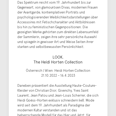
Das Spektrum reicht vom 19. Jahrhundert bis zur
Gegenwart, von glamourösen Divas, modernen Frauen
der Avantgarde, kontemplativen Porträts und
psychologisierenden Weiblichkeitsdarstellungen über
Accessoires mit Fetischcharakter und Aktbildnissen
bis hin zu feministischen Gegenpositionen. Die
gezeigten Werke gehörten zum direkten Lebensumfeld
der Sammlerin, zeigen ihre sehr persönliche Auswahl
und spiegeln in gewisser Art und Weise Seiten ihrer
starken und selbstbewussten Persönlichkeit.
LOOK.
The Heidi Horten Collection
Österreich | Wien: Heidi Horten Collection
21.10.2022 – 16.4.2023
Daneben präsentiert die Ausstellung Haute-Couture-
Kleider von Christian Dior, Givenchy, Yves Saint
Laurent, Jean Patou und Jean-Louis Scherrer, die sich
Heidi Goëss-Horten exklusiv schneidern ließ. Mode
wird seit dem 19. Jahrhundert als Paradigma der
modernen Kultur verstanden und ist das
beherrschende Modell für das Hier und Jetzt, für