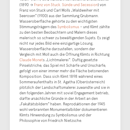
(1890 →
Franz von Stuck. Sünde und Secession
) von
Franz von Stuck und Carl Molls „Waldweiher mit
Seerosen“ (1900) aus der Sammlung Grubmann.
Wasseroberfläche gehörte zu den wichtigsten
Stimmungsträgern des
Symbolismus
– und Klimt zählte
zu den besten Beobachtern und Malern dieses
malerisch so schwer zu bewältigenden Sujets. Es zeigt
nicht nur jedes Bild eine einzigartige Lösung,
Wasseroberfläche darzustellen, sondern der
Vergleich mit Moll auch die Öffnung Klimts in Richtung
Claude Monet
s „Lichtmalerei“. Duftig gesetzte
Pinselstriche, das Spiel mit Schärfe und Unschärfe,
gefolgt von einer immer mehr die Fläche betonenden
Komposition. Dass sich Klimt 1898 während eines
Sommeraufenthalts in St. Agatha (Oberösterreich)
plötzlich der Landschaftsmalerei zuwandte und sie in
den folgenden Jahren mit soviel Engagement betrieb,
dürfte ursächliche Gründe in der Arbeit an den
„Fakultätsbildern“ haben. Reproduktionen der 1945
wohl verbrannten Monumentalbilder dokumentieren
Klimts Hinwendung zu Symbolismus und der
Philosophie von Friedrich Nietzsche.