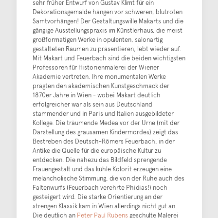
sehr früher Entwurf von Gustav Klimt für ein
Dekorationsgemälde hängen vor schweren, blutroten
Samtvorhängen! Der Gestaltungswille Makarts und die
gängige Ausstellungspraxis im Künstlerhaus, die meist
großformatigen Werke in opulenten, salonartig
gestalteten Räumen zu präsentieren, lebt wieder auf.
Mit Makart und Feuerbach sind die beiden wichtigsten
Professoren für Historienmalerei der Wiener
Akademie vertreten. Ihre monumentalen Werke
prägten den akademischen Kunstgeschmack der
1870er Jahre in Wien - wobei Makart deutlich
erfolgreicher war als sein aus Deutschland
stammender und in Paris und Italien ausgebildeter
Kollege. Die träumende Medea vor der Urne (mit der
Darstellung des grausamen Kindermordes) zeigt das
Bestreben des Deutsch-Römers Feuerbach, in der
Antike die Quelle für die europäische Kultur zu
entdecken. Die nahezu das Bildfeld sprengende
Frauengestalt und das kühle Kolorit erzeugen eine
melancholische Stimmung, die von der Ruhe auch des
Faltenwurfs (Feuerbach verehrte Phidias!) noch
gesteigert wird. Die starke Orientierung an der
strengen Klassik kam in Wien allerdings nicht gut an.
Die deutlich an
Peter Paul Rubens
geschulte Malerei