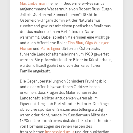
Max Liebermann
, eine im Biedermeier-Realismus
aufgenommene Wassermühle von Robert Russ, Eugen
Jettels „Garten mit Sonnenblumen“ (1885). In
Österreich-Ungarn dominiert der Naturalismus,
zunehmend gewürzt mit einem poetischen Realismus,
der das malende Ich im Verhältnis zur Natur
wahrnimmt. Dabei spielten Malerinnen eine wichtige
und auch öffentliche Rolle:
Tina Blau
,
Olga Wisinger-
Florian
und
Marie Egner
dürfen als Österreichs
führende Landschaftsmalerinnen um 1900 gewertet
werden. Sie präsentierten ihre Bilder im Künstlerhaus,
wurden offiziell geehrt und von der kaiserlichen
Familie angekauft.
Die Gegenüberstellung von Schindlers Frühlingsbild
und einer offen hingeworfenen Ölskizze lassen
erkennen, dass Fragen des Malerischen in der
Landschaft leichter anzudenken waren als im
Figurenbild, egal ob Porträt oder Historie. Die Frage,
ob solche spontanen Skizzen ausstellungswürdig
waren oder nicht, wurde im Künstlerhaus Mitte der
1890er Jahre kontrovers diskutiert. Erst mit Theodor
von Hörmann zogen die reinen Farben des
französischen
Impressionismus
und der punktartige