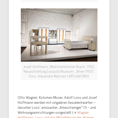
Josef Hoffmann, Mädchenzimmer Biach, 1902,
Neuaufstellung Leopold Museum: „Wien 1900“,
Foto: Alexandra Matzner | ARTinWORDS
Otto Wagner, Koloman Moser, Adolf Loos und Josef
Hoffmann werden mit singulären Sesselentwürfen –
darunter Loos‘ amüsanter „Knieschwinger“ (!) – und
Wohnungseinrichtungen vorgestellt (→
Wagner,
Hoffmann, Loos und das Möbeldesign der Wiener