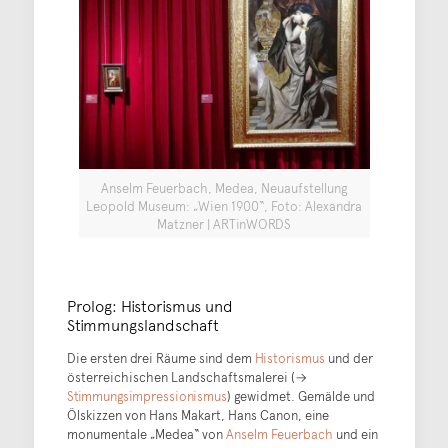
Anselm Feuerbach, Medea, Neuaufstellung
Leopold Museum: „Wien 1900“, Foto: Alexandra
Matzner | ARTinWORDS
Prolog: Historismus und
Stimmungslandschaft
Die ersten drei Räume sind dem
Historismus
und der
österreichischen Landschaftsmalerei (→
Stimmungsimpressionismus
) gewidmet. Gemälde und
Ölskizzen von Hans Makart, Hans Canon, eine
monumentale „Medea“ von
Anselm Feuerbach
und ein