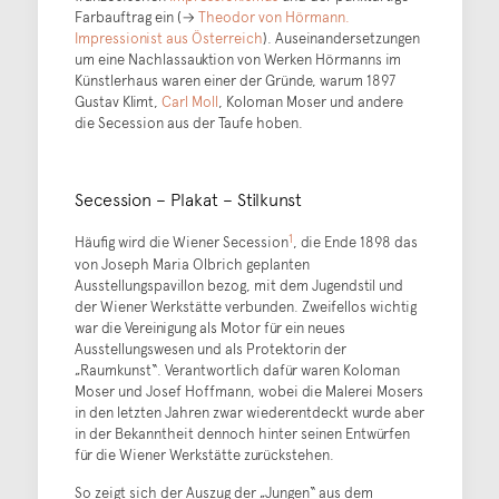
Farbauftrag ein (→
Theodor von Hörmann.
Impressionist aus Österreich
). Auseinandersetzungen
um eine Nachlassauktion von Werken Hörmanns im
Künstlerhaus waren einer der Gründe, warum 1897
Gustav Klimt,
Carl Moll
, Koloman Moser und andere
die Secession aus der Taufe hoben.
Secession – Plakat – Stilkunst
1
Häufig wird die Wiener Secession
, die Ende 1898 das
von Joseph Maria Olbrich geplanten
Ausstellungspavillon bezog, mit dem Jugendstil und
der Wiener Werkstätte verbunden. Zweifellos wichtig
war die Vereinigung als Motor für ein neues
Ausstellungswesen und als Protektorin der
„Raumkunst“. Verantwortlich dafür waren Koloman
Moser und Josef Hoffmann, wobei die Malerei Mosers
in den letzten Jahren zwar wiederentdeckt wurde aber
in der Bekanntheit dennoch hinter seinen Entwürfen
für die Wiener Werkstätte zurückstehen.
So zeigt sich der Auszug der „Jungen“ aus dem