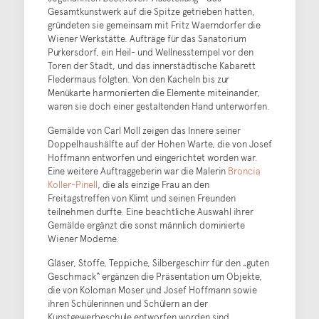
Gesamtkunstwerk auf die Spitze getrieben hatten,
gründeten sie gemeinsam mit Fritz Waerndorfer die
Wiener Werkstätte. Aufträge für das Sanatorium
Purkersdorf, ein Heil- und Wellnesstempel vor den
Toren der Stadt, und das innerstädtische Kabarett
Fledermaus folgten. Von den Kacheln bis zur
Menükarte harmonierten die Elemente miteinander,
waren sie doch einer gestaltenden Hand unterworfen.
Gemälde von Carl Moll zeigen das Innere seiner
Doppelhaushälfte auf der Hohen Warte, die von Josef
Hoffmann entworfen und eingerichtet worden war.
Eine weitere Auftraggeberin war die Malerin
Broncia
Koller-Pinell
, die als einzige Frau an den
Freitagstreffen von Klimt und seinen Freunden
teilnehmen durfte. Eine beachtliche Auswahl ihrer
Gemälde ergänzt die sonst männlich dominierte
Wiener Moderne.
Gläser, Stoffe, Teppiche, Silbergeschirr für den „guten
Geschmack“ ergänzen die Präsentation um Objekte,
die von Koloman Moser und Josef Hoffmann sowie
ihren Schülerinnen und Schülern an der
Kunstgewerbeschule entworfen worden sind.