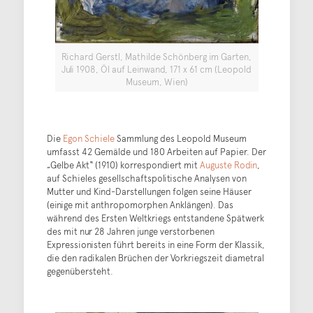
Richard Gerstl, Mathilde Schönberg im Garten,
Juli 1908, Öl auf Leinwand, 171 x 61 cm (Leopold
Museum, Wien)
Die
Egon Schiele
Sammlung des Leopold Museum
umfasst 42 Gemälde und 180 Arbeiten auf Papier. Der
„Gelbe Akt“ (1910) korrespondiert mit
Auguste Rodin
,
auf Schieles gesellschaftspolitische Analysen von
Mutter und Kind-Darstellungen folgen seine Häuser
(einige mit anthropomorphen Anklängen). Das
während des Ersten Weltkriegs entstandene Spätwerk
des mit nur 28 Jahren junge verstorbenen
Expressionisten führt bereits in eine Form der Klassik,
die den radikalen Brüchen der Vorkriegszeit diametral
gegenübersteht.