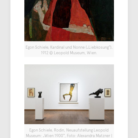
Egon Schiele, Kardinal und Nonne („Liebkosung“),
1912 © Leopold Museum, Wien.
Egon Schiele, Rodin, Neuaufstellung Leopold
Museum: „Wien 1900“, Foto: Alexandra Matzner |