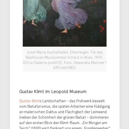
Josef Maria Auchentaller, Elfenreigen. Für das
Beethoven Musikzimmer Scheid in Wien, 1899,
Öl/Lw (Galerie punkt12), Foto: Alexandra Matzner |
ARTinWORDS
Gustav Klimt im Leopold Museum
Gustav Klimt
s Landschaften – das Frühwerk beseelt
vom Naturlyrismus, die späten Arbeiten eine Huldigung
an malerischen Duktus und Flächigkeit der Leinwand
(neben der Schönheit der grünen Natur) – dominieren
auf den ersten Blick den Klimt-Raum. „Ein Morgen am
Teich“ (1899) wird flankiert von einem „Forellenweiher“