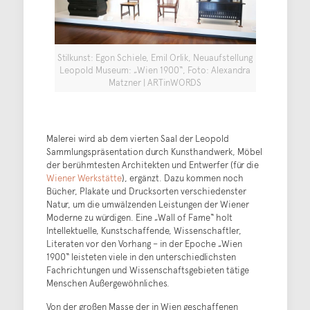
Stilkunst: Egon Schiele, Emil Orlik, Neuaufstellung
Leopold Museum: „Wien 1900“, Foto: Alexandra
Matzner | ARTinWORDS
Malerei wird ab dem vierten Saal der Leopold
Sammlungspräsentation durch Kunsthandwerk, Möbel
der berühmtesten Architekten und Entwerfer (für die
Wiener Werkstätte
), ergänzt. Dazu kommen noch
Bücher, Plakate und Drucksorten verschiedenster
Natur, um die umwälzenden Leistungen der Wiener
Moderne zu würdigen. Eine „Wall of Fame“ holt
Intellektuelle, Kunstschaffende, Wissenschaftler,
Literaten vor den Vorhang – in der Epoche „Wien
1900“ leisteten viele in den unterschiedlichsten
Fachrichtungen und Wissenschaftsgebieten tätige
Menschen Außergewöhnliches.
Von der großen Masse der in Wien geschaffenen