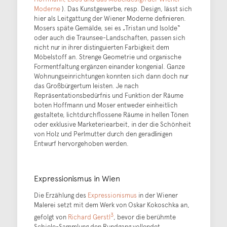
Moderne
). Das Kunstgewerbe, resp. Design, lässt sich
hier als Leitgattung der Wiener Moderne definieren.
Mosers späte Gemälde, sei es „Tristan und Isolde“
oder auch die Traunsee-Landschaften, passen sich
nicht nur in ihrer distinguierten Farbigkeit dem
Möbelstoff an. Strenge Geometrie und organische
Formentfaltung ergänzen einander kongenial. Ganze
Wohnungseinrichtungen konnten sich dann doch nur
das Großbürgertum leisten. Je nach
Repräsentationsbedürfnis und Funktion der Räume
boten Hoffmann und Moser entweder einheitlich
gestaltete, lichtdurchflossene Räume in hellen Tönen
oder exklusive Marketeriearbeit, in der die Schönheit
von Holz und Perlmutter durch den geradlinigen
Entwurf hervorgehoben werden.
Expressionismus in Wien
Die Erzählung des
Expressionismus
in der Wiener
Malerei setzt mit dem Werk von Oskar Kokoschka an,
3
gefolgt von
Richard Gerstl
, bevor die berühmte
Schiele-Sammlung den Rundgang vollendet.