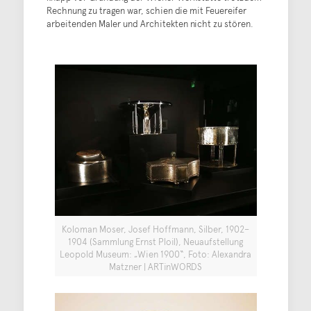
Rechnung zu tragen war, schien die mit Feuereifer
arbeitenden Maler und Architekten nicht zu stören.
Koloman Moser, Josef Hoffmann, Silber, 1902–
1904 (Sammlung Ernst Ploil), Neuaufstellung
Leopold Museum: „Wien 1900“, Foto: Alexandra
Matzner | ARTinWORDS