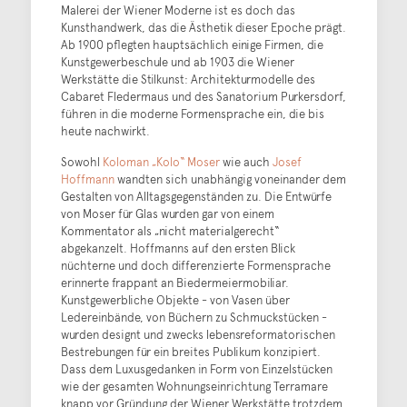
Malerei der Wiener Moderne ist es doch das
Kunsthandwerk, das die Ästhetik dieser Epoche prägt.
Ab 1900 pflegten hauptsächlich einige Firmen, die
Kunstgewerbeschule und ab 1903 die Wiener
Werkstätte die Stilkunst: Architekturmodelle des
Cabaret Fledermaus und des Sanatorium Purkersdorf,
führen in die moderne Formensprache ein, die bis
heute nachwirkt.
Sowohl
Koloman „Kolo“ Moser
wie auch
Josef
Hoffmann
wandten sich unabhängig voneinander dem
Gestalten von Alltagsgegenständen zu. Die Entwürfe
von Moser für Glas wurden gar von einem
Kommentator als „nicht materialgerecht“
abgekanzelt. Hoffmanns auf den ersten Blick
nüchterne und doch differenzierte Formensprache
erinnerte frappant an Biedermeiermobiliar.
Kunstgewerbliche Objekte - von Vasen über
Ledereinbände, von Büchern zu Schmuckstücken -
wurden designt und zwecks lebensreformatorischen
Bestrebungen für ein breites Publikum konzipiert.
Dass dem Luxusgedanken in Form von Einzelstücken
wie der gesamten Wohnungseinrichtung Terramare
knapp vor Gründung der Wiener Werkstätte trotzdem