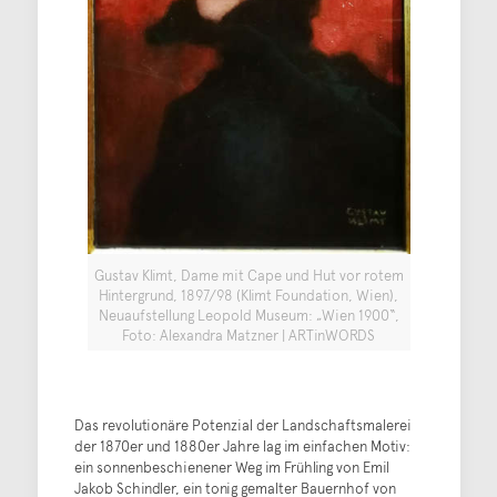
Gustav Klimt, Dame mit Cape und Hut vor rotem
Hintergrund, 1897/98 (Klimt Foundation, Wien),
Neuaufstellung Leopold Museum: „Wien 1900“,
Foto: Alexandra Matzner | ARTinWORDS
Das revolutionäre Potenzial der Landschaftsmalerei
der 1870er und 1880er Jahre lag im einfachen Motiv:
ein sonnenbeschienener Weg im Frühling von Emil
Jakob Schindler, ein tonig gemalter Bauernhof von