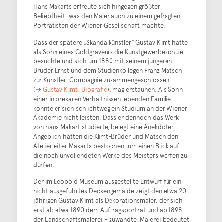
Hans Makarts erfreute sich hingegen größter
Beliebtheit, was den Maler auch zu einem gefragten
Porträtisten der Wiener Gesellschaft machte.
Dass der spätere „Skandalkünstler“ Gustav Klimt hatte
als Sohn eines Goldgraveurs die Kunstgewerbeschule
besuchte und sich um 1880 mit seinem jüngeren
Bruder Ernst und dem Studienkollegen Franz Matsch
zur Künstler-Compagnie zusammengeschlossen
(→
Gustav Klimt: Biografie
), mag erstaunen. Als Sohn
einer in prekären Verhältnissen lebenden Familie
konnte er sich schlichtweg ein Studium an der Wiener
Akademie nicht leisten. Dass er dennoch das Werk
von hans Makart studierte, belegt eine Anekdote:
Angeblich hätten die Klimt-Brüder und Matsch den
Atelierleiter Makarts bestochen, um einen Blick auf
die noch unvollendeten Werke des Meisters werfen zu
dürfen.
Der im Leopold Museum ausgestellte Entwurf für ein
nicht ausgeführtes Deckengemälde zeigt den etwa 20-
jährigen Gustav Klimt als Dekorationsmaler, der sich
erst ab etwa 1890 dem Auftragsporträt und ab 1898
der Landschaftsmalerei – zuwandte. Malerei bedeutet