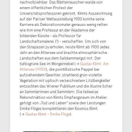
nachvollziehbar. Das Blätterrauschen wurde von
einem öffentlichen Protest der
Universitätsprofessoren gekrönt. Klimts Auszeichnung
auf der Pariser Weltausstellung 1900 konnte seine
Karriere als Dekorationsmaler genauso wenig retten
wie ihm eine Professur an der Akademie der
bildenden Künste - als Professor für
Landschaftsmalerei (!) - verschaffen. Um sich von
den Strapazen zu erholen, reiste Klimt ab 1900 jedes
Jahr an den Attersee und brachte atmosphärische
Landschaften aus dem Salzkammergut mit. Der
türkisgrüne See im Morgennebel (→
Gustav Klimt: Am
Attersee (1900)
), die pointillistische Pappel bei
aufziehendem Gewitter, strahlend grün-violette
Vegetation mit optisch verzeichnetem Litzlbergkeller
entzückten das Wiener Publikum und die illustre Schar
an Sammlerinnen und Sammlern. Die teilweise
Rekonstruktion von Klimts Empfangsraum im Atelier,
gefolgt von „Tod und Leben“ sowie den Leistungen
Emilie Flöges komplettieren den Kosmos Klimt
(→
Gustav Klimt – Emilie Flöge
).