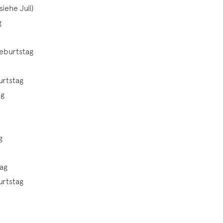
siehe Juli)
g
Geburtstag
urtstag
ag
g
tag
urtstag