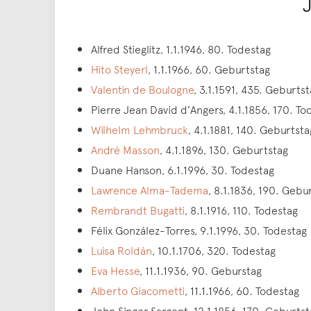
Alfred Stieglitz, 1.1.1946, 80. Todestag
Hito Steyerl
, 1.1.1966, 60. Geburtstag
Valentin de Boulogne
, 3.1.1591, 435. Geburtst
Pierre Jean David d’Angers, 4.1.1856, 170. To
Wilhelm Lehmbruck
, 4.1.1881, 140. Geburtsta
André Masson
, 4.1.1896, 130. Geburtstag
Duane Hanson, 6.1.1996, 30. Todestag
Lawrence Alma-Tadema
, 8.1.1836, 190. Gebu
Rembrandt Bugatti
, 8.1.1916, 110. Todestag
Félix González-Torres, 9.1.1996, 30. Todestag
Luisa Roldán
, 10.1.1706, 320. Todestag
Eva Hesse
, 11.1.1936, 90. Geburstag
Alberto Giacometti
, 11.1.1966, 60. Todestag
John Singer Sargent, 12.1.1856, 170. Geburt