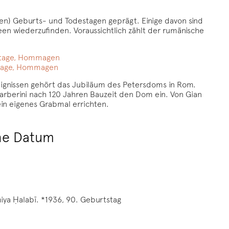
en) Geburts- und Todestagen geprägt. Einige davon sind
n wiederzufinden. Voraussichtlich zählt der rumänische
estage, Hommagen
stage, Hommagen
reignissen gehört das Jubiläum des Petersdoms in Rom.
arberini nach 120 Jahren Bauzeit den Dom ein. Von Gian
ein eigenes Grabmal errichten.
e Datum
سامية , DMG Sāmiya Ḥalabī. *1936, 90. Geburtstag