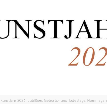
Kunstjahr 2026: Jubiläen, Geburts- und Todestage, Hommagen