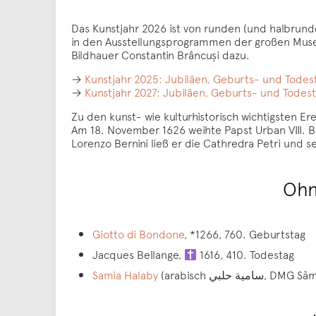
Das Kunstjahr 2026 ist von runden (und halbrund
in den Ausstellungsprogrammen der großen Musee
Bildhauer Constantin Brâncuşi dazu.
→
Kunstjahr 2025: Jubiläen, Geburts- und Tod
→
Kunstjahr 2027: Jubiläen, Geburts- und Tode
Zu den kunst- wie kulturhistorisch wichtigsten E
Am 18. November 1626 weihte Papst Urban VIII. B
Lorenzo Bernini ließ er die Cathredra Petri und s
Ohn
Giotto di Bondone
, *1266, 760. Geburtstag
Jacques Bellange,
1616, 410. Todestag
Samia Halaby
(arabisch حلبي