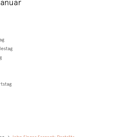
Januar
ag
destag
g
rtstag
stag →
John Singer Sargent: Porträts