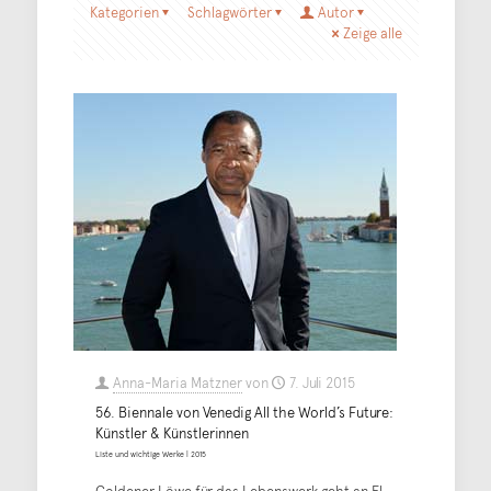
Kategorien
Schlagwörter
Autor
Zeige alle
Anna-Maria Matzner
von
7. Juli 2015
56. Biennale von Venedig All the World’s Future:
Künstler & Künstlerinnen
Liste und wichtige Werke | 2015