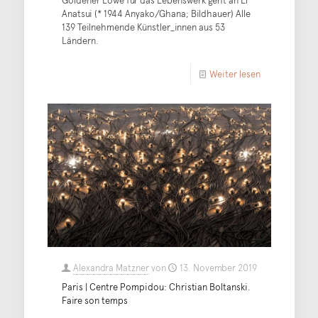
Goldener Löwe für das Lebenswerk geht an El
Anatsui (* 1944 Anyako/Ghana; Bildhauer) Alle
139 Teilnehmende Künstler_innen aus 53
Ländern.
Weiter lesen
Alexandra Matzner
von
13. November 2019
Paris | Centre Pompidou: Christian Boltanski.
Faire son temps