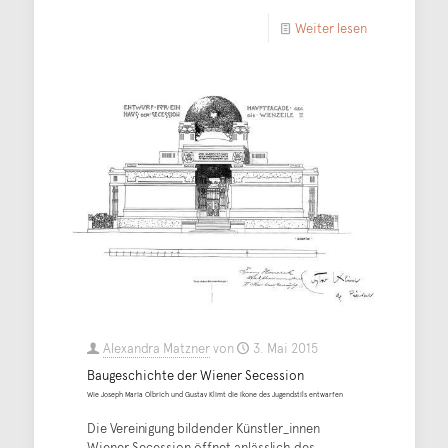
Weiter lesen
Alexandra Matzner
von
3. Mai 2015
Baugeschichte der Wiener Secession
Wie Joseph Maria Olbrich und Gustav Klimt die Ikone des Jugendstils entwarfen
Die Vereinigung bildender Künstler_innen
Wiener Secession öffnet anlässlich des