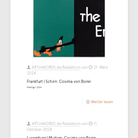
ARTinWORDS.de Redaktion
von
21. März
2024
Frankfurt | Schirn: Cosima von Bonin
Feelings | 2024
Weiter lesen
ARTinWORDS.de Redaktion
von
11.
Oktober 2024
Luxemburg | Mudam: Cosima von Bonin