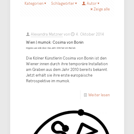
Kategorien
Schlagwörter
Autor
Zeige alle
Alexandra Matzner
von
4. Oktober 2014
Wien | mumok: Cosima von Bonin
Hippies use side door. Das Jahr 2014 hat ein Rad ab
Die Kölner Künstlerin Cosima von Bonin ist den
Wiener:innen durch ihre temporäre Installation
am Graben aus dem Jahr 2010 bereits bekannt.
Jetzt erhält sie ihre erste europäische
Retrospektive im mumok.
Weiter lesen