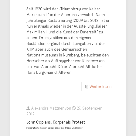
Seit 1920 wird der „Triumphzug von Kaiser
Maximilian I.“ in der Albertina verwahrt. Nach
jahrelanger Restaurierung (2009 bis 2012) ist er
nun erstmals wieder in der Ausstellung „Kaiser
Maximilian I. und die Kunst der Dürerzeit“ zu
sehen. Druckgrafiken aus den eigenen
Beständen, ergänzt durch Leihgaben v.a. des
KHM aber auch des Germanischen
Nationalmuseums in Nürnberg, beleuchten den
Herrscher als Auftraggeber von Kunstwerken,
u.a. von Albrecht Dürer, Albrecht Altdorfer,
Hans Burgkmair d. Älteren.
Weiter lesen
Alexandra Matzner
von
27. September
2012
John Coplans: Körper als Protest
Fotografierte Körper-Selbst-Bilder der 1980er und 1990er