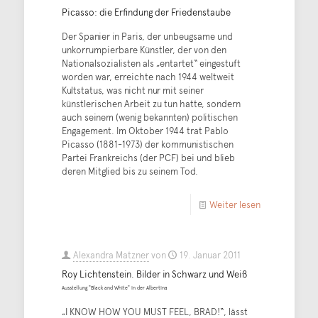
Picasso: die Erfindung der Friedenstaube
Der Spanier in Paris, der unbeugsame und
unkorrumpierbare Künstler, der von den
Nationalsozialisten als „entartet“ eingestuft
worden war, erreichte nach 1944 weltweit
Kultstatus, was nicht nur mit seiner
künstlerischen Arbeit zu tun hatte, sondern
auch seinem (wenig bekannten) politischen
Engagement. Im Oktober 1944 trat Pablo
Picasso (1881-1973) der kommunistischen
Partei Frankreichs (der PCF) bei und blieb
deren Mitglied bis zu seinem Tod.
Weiter lesen
Alexandra Matzner
von
19. Januar 2011
Roy Lichtenstein. Bilder in Schwarz und Weiß
Ausstellung "Black and White" in der Albertina
„I KNOW HOW YOU MUST FEEL, BRAD!“, lässt