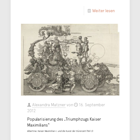
Weiter lesen
Alexandra Matzner
von
16. September
2012
Popularisierung des „Triumphzugs Kaiser
Maximilians“
Albertina: Kaiser Maximilian I. und die Kunst der Dürerzeit (Teil 2)