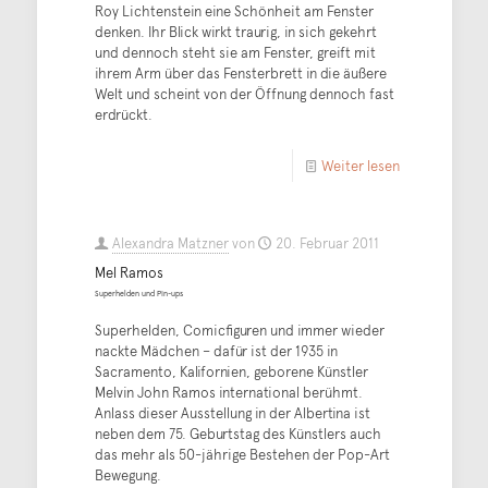
Roy Lichtenstein eine Schönheit am Fenster
denken. Ihr Blick wirkt traurig, in sich gekehrt
und dennoch steht sie am Fenster, greift mit
ihrem Arm über das Fensterbrett in die äußere
Welt und scheint von der Öffnung dennoch fast
erdrückt.
Weiter lesen
Alexandra Matzner
von
20. Februar 2011
Mel Ramos
Superhelden und Pin-ups
Superhelden, Comicfiguren und immer wieder
nackte Mädchen – dafür ist der 1935 in
Sacramento, Kalifornien, geborene Künstler
Melvin John Ramos international berühmt.
Anlass dieser Ausstellung in der Albertina ist
neben dem 75. Geburtstag des Künstlers auch
das mehr als 50-jährige Bestehen der Pop-Art
Bewegung.