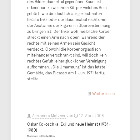
des Bildes diametral gegenüber. Kaum ist
erkennbar, zu welchem Körper welches Bein
gehört, wie die deutlich ausgezeichneten
Brüste links oder der Bauchnabel rechts mit
der Anatomie der Figuren in Übereinstimmung
zu bringen ist. Der linke, wohl weibliche Körper
streckt einen Arm nach oben, während der
rechte mit seinen Armen sein Gesicht
verdeckt. Obwohl die Körper orgiastisch
miteinander verschränkt sind, will doch kein
rechtes Gefühl einer glücklichen Vereinigung
aufkommen. „Die Umarmung“ ist das letzte
Gemälde, das Picasso am 1. Juni 1971 fertig
stellte.
Weiter lesen
Alexandra Matzner
von
12. April 2008
Oskar Kokoschka. Exil und neue Heimat (1934–
1980)
Flucht und politische Bilder