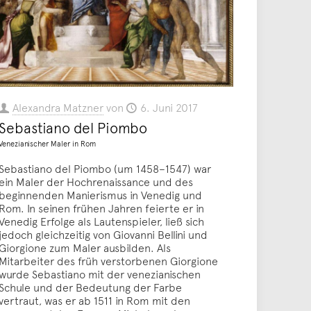
Alexandra Matzner
von
6. Juni 2017
Sebastiano del Piombo
Venezianischer Maler in Rom
Sebastiano del Piombo (um 1458–1547) war
ein Maler der Hochrenaissance und des
beginnenden Manierismus in Venedig und
Rom. In seinen frühen Jahren feierte er in
Venedig Erfolge als Lautenspieler, ließ sich
jedoch gleichzeitig von Giovanni Bellini und
Giorgione zum Maler ausbilden. Als
Mitarbeiter des früh verstorbenen Giorgione
wurde Sebastiano mit der venezianischen
Schule und der Bedeutung der Farbe
vertraut, was er ab 1511 in Rom mit den