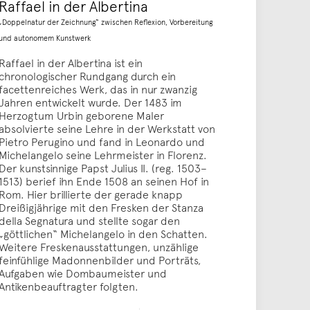
Raffael in der Albertina
„Doppelnatur der Zeichnung“ zwischen Reflexion, Vorbereitung
und autonomem Kunstwerk
Raffael in der Albertina ist ein
chronologischer Rundgang durch ein
facettenreiches Werk, das in nur zwanzig
Jahren entwickelt wurde. Der 1483 im
Herzogtum Urbin geborene Maler
absolvierte seine Lehre in der Werkstatt von
Pietro Perugino und fand in Leonardo und
Michelangelo seine Lehrmeister in Florenz.
Der kunstsinnige Papst Julius II. (reg. 1503–
1513) berief ihn Ende 1508 an seinen Hof in
Rom. Hier brillierte der gerade knapp
Dreißigjährige mit den Fresken der Stanza
della Segnatura und stellte sogar den
„göttlichen“ Michelangelo in den Schatten.
Weitere Freskenausstattungen, unzählige
feinfühlige Madonnenbilder und Porträts,
Aufgaben wie Dombaumeister und
Antikenbeauftragter folgten.