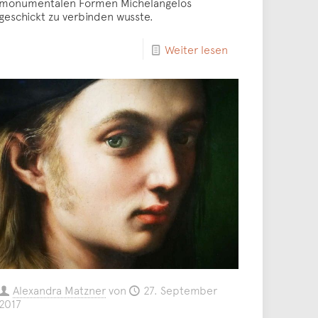
monumentalen Formen Michelangelos
geschickt zu verbinden wusste.
Weiter lesen
Alexandra Matzner
von
27. September
2017