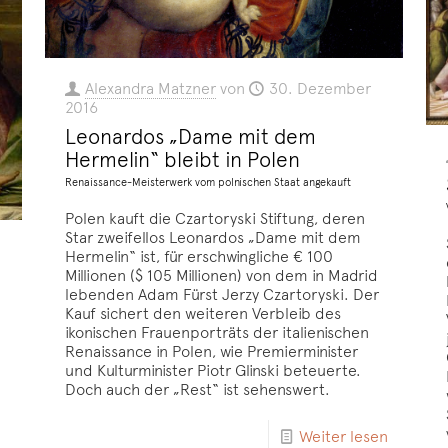
Alexandra Matzner
von
30. Dezember
2016
Leonardos „Dame mit dem
Hermelin“ bleibt in Polen
Renaissance-Meisterwerk vom polnischen Staat angekauft
Polen kauft die Czartoryski Stiftung, deren
Star zweifellos Leonardos „Dame mit dem
Hermelin“ ist, für erschwingliche € 100
Millionen ($ 105 Millionen) von dem in Madrid
lebenden Adam Fürst Jerzy Czartoryski. Der
Kauf sichert den weiteren Verbleib des
ikonischen Frauenporträts der italienischen
Renaissance in Polen, wie Premierminister
und Kulturminister Piotr Glinski beteuerte.
Doch auch der „Rest“ ist sehenswert.
Weiter lesen