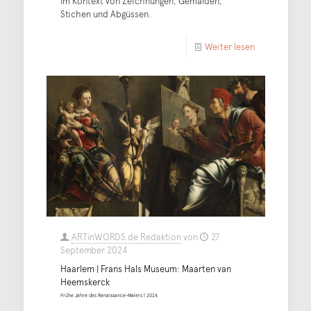
im Kontext von Zeichnungen, Gemälden,
Stichen und Abgüssen.
Weiter lesen
ARTinWORDS.de Redaktion
von
27.
September 2024
Haarlem | Frans Hals Museum: Maarten van
Heemskerck
Frühe Jahre des Renaissance-Malers | 2024