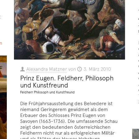
t
n
Alexandra Matzner
von
3. März 2010
Prinz Eugen. Feldherr, Philosoph
und Kunstfreund
Feldherr Philosoph und Kunstfreund
Die Frühjahrsausstellung des Belvedere ist
niemand Geringerem gewidmet als dem
Erbauer des Schlosses Prinz Eugen von
Savoyen (1663-1736). Die umfassende Schau
zeigt den bedeutenden österreichischen
Feldherrn nicht nur als erfolgreichen Militär
und als Stütze des Hauses Habsburg,