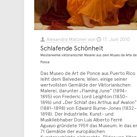
Alexandra Matzner
von
17. Juni 2010
Schlafende Schönheit
Meisterwerke viktorianischer Malerei aus dem Museo de Arte de
Ponce
Das Museo de Art de Ponce aus Puerto Rico
leiht dem Belvedere, Wien, einige seiner
wertvollsten Gemälde der Viktorianischen
Malerei, darunter „Flaming June“ (1894–
1895) von Frederic Lord Leighton (1830–
1896) und „Der Schlaf des Arthus auf Avalon“
(1881–1898) von Edward Burne-Jones (1832–
1898). Der Industrielle, Kunst- und
Musikliebhaber Don Luis Alberto Ferré
Aguayo gründete 1959 das Museum, in das e
71 Gemälde der europäischen
Kunstgeschichte einbrachte. Bilder von Alten