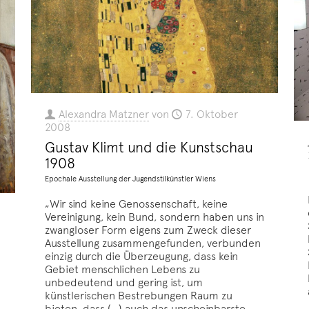
Alexandra Matzner
von
7. Oktober
2008
Gustav Klimt und die Kunstschau
1908
Epochale Ausstellung der Jugendstilkünstler Wiens
„Wir sind keine Genossenschaft, keine
Vereinigung, kein Bund, sondern haben uns in
zwangloser Form eigens zum Zweck dieser
Ausstellung zusammengefunden, verbunden
einzig durch die Überzeugung, dass kein
Gebiet menschlichen Lebens zu
unbedeutend und gering ist, um
künstlerischen Bestrebungen Raum zu
bieten, dass (…) auch das unscheinbarste