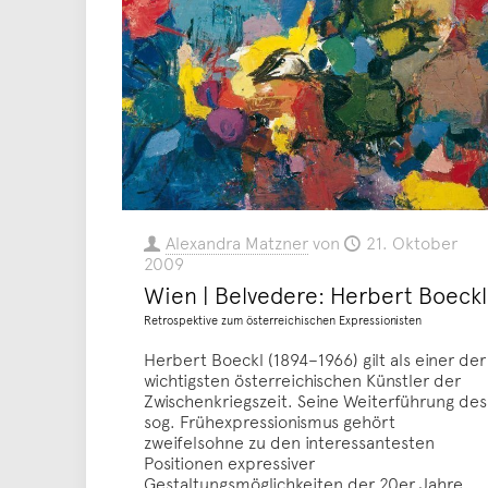
Alexandra Matzner
von
21. Oktober
2009
Wien | Belvedere: Herbert Boeckl
Retrospektive zum österreichischen Expressionisten
Herbert Boeckl (1894–1966) gilt als einer der
wichtigsten österreichischen Künstler der
Zwischenkriegszeit. Seine Weiterführung des
sog. Frühexpressionismus gehört
zweifelsohne zu den interessantesten
Positionen expressiver
Gestaltungsmöglichkeiten der 20er Jahre.