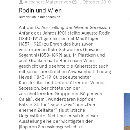
Alexandra Matzner
von
1. Oktober 2010
Rodin und Wien
Durchbruch in der Secession
Auf der IX. Ausstellung der Wiener Secession
Anfang des Jahres 1901 stellte Auguste Rodin
(1840-1917) gemeinsam mit Max Klinger
(1857-1920) zu Ehren des kurz zuvor
verstorbenen Italo-Schweizers Giovanni
Segantini (1858-1899) aus. 14 Plastiken und
acht Grafiken hatte Rodin nach Wien
geschickt und beehrte die Kaiserstadt auch
mit seiner persönlichen Anwesenheit. Ludwig
Hevesi (1843-1910), bedeutendster
Kunstkritiker und Unterstützer der Wiener
Secession, berichtete von der
„erschütternden Gruppe der Bürger von
n
Calais“, dem „wunderbaren Kopf der
Balzac-Statue“ sowie „Eva“ und „Dem
ehernen Zeitalter“ als stilistische
Gegenstücke. Nicht nur er sah in dieser
Ausstellung eine der wichtigsten der
jüngeren Secessionsgeschichte.