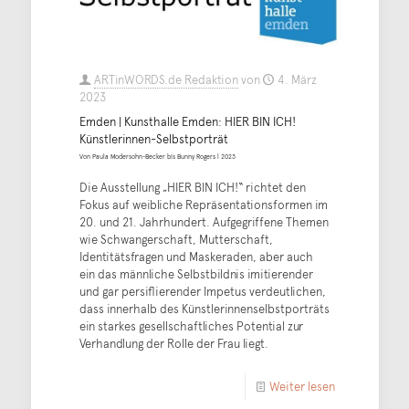
ARTinWORDS.de Redaktion
von
4. März
2023
Emden | Kunsthalle Emden: HIER BIN ICH!
Künstlerinnen-Selbstporträt
Von Paula Modersohn-Becker bis Bunny Rogers | 2023
Die Ausstellung „HIER BIN ICH!“ richtet den
Fokus auf weibliche Repräsentationsformen im
20. und 21. Jahrhundert. Aufgegriffene Themen
wie Schwangerschaft, Mutterschaft,
Identitätsfragen und Maskeraden, aber auch
ein das männliche Selbstbildnis imitierender
und gar persiflierender Impetus verdeutlichen,
dass innerhalb des Künstlerinnenselbstporträts
ein starkes gesellschaftliches Potential zur
Verhandlung der Rolle der Frau liegt.
Weiter lesen