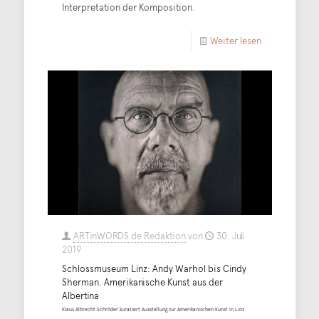
Interpretation der Komposition.
Weiter lesen
ARTinWORDS.de Redaktion
von
30. Juli
2019
Schlossmuseum Linz: Andy Warhol bis Cindy
Sherman. Amerikanische Kunst aus der
Albertina
Klaus Albrecht Schröder kuratiert Ausstellung zur Amerikanischen Kunst in Linz