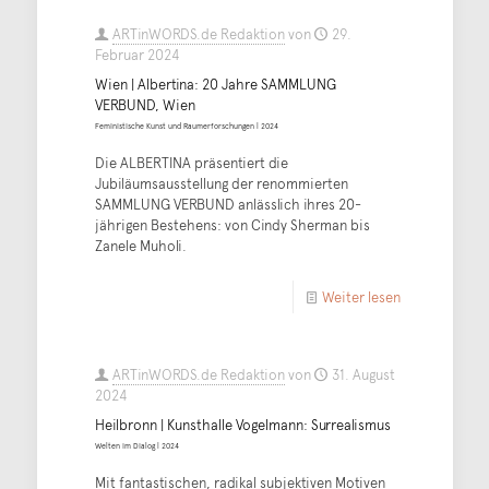
ARTinWORDS.de Redaktion
von
29.
Februar 2024
Wien | Albertina: 20 Jahre SAMMLUNG
VERBUND, Wien
Feministische Kunst und Raumerforschungen | 2024
Die ALBERTINA präsentiert die
Jubiläumsausstellung der renommierten
SAMMLUNG VERBUND anlässlich ihres 20-
jährigen Bestehens: von Cindy Sherman bis
Zanele Muholi.
Weiter lesen
ARTinWORDS.de Redaktion
von
31. August
2024
Heilbronn | Kunsthalle Vogelmann: Surrealismus
Welten im Dialog | 2024
Mit fantastischen, radikal subjektiven Motiven