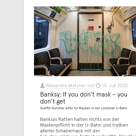
Alexandra Matzner
von
15. Juli 2020
Banksy: If you don’t mask – you
don’t get
Graffiti-Künstler wirbt für Masken in der Londoner U-Bahn
Banksys Ratten halten nichts von der
Maskenpflicht in der U-Bahn und treiben
allerlei Schabernack mit der