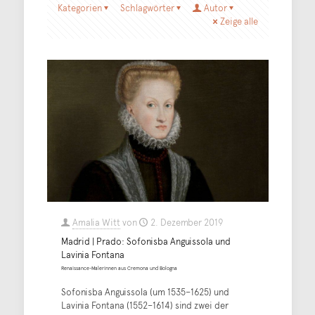
Kategorien
Schlagwörter
Autor
Zeige alle
Amalia Witt
von
2. Dezember 2019
Madrid | Prado: Sofonisba Anguissola und
Lavinia Fontana
Renaissance-Malerinnen aus Cremona und Bologna
Sofonisba Anguissola (um 1535–1625) und
Lavinia Fontana (1552–1614) sind zwei der