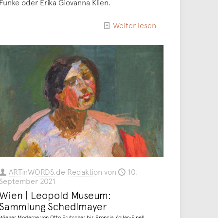
Funke oder Erika Giovanna Klien.
Weiter lesen
ARTinWORDS.de Redaktion
von
10.
September 2021
Wien | Leopold Museum:
Sammlung Schedlmayer
Wiener Moderne von Otto Prutscher bis Broncia Koller-Pinell